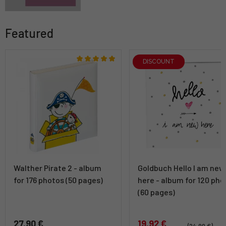
Featured
DISCOUNT
Walther Pirate 2 - album
Goldbuch Hello I am new
for 176 photos (50 pages)
here - album for 120 pho
(60 pages)
27,90 €
19,92 €
(24,90 €)