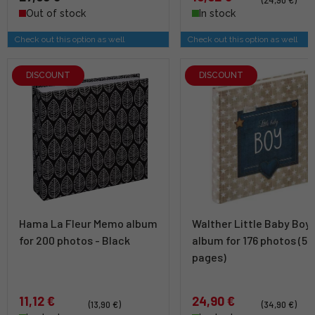
Out of stock
In stock
Check out this option as well
Check out this option as well
DISCOUNT
DISCOUNT
Hama La Fleur Memo album
Walther Little Baby Boy 
for 200 photos - Black
album for 176 photos (50
pages)
11,12 €
24,90 €
(13,90 €)
(34,90 €)