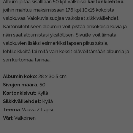
Albumi pitää sisälllään 50 kpl valkoisia
kartonkilehteä
,
joihin mahtuu maksimissaan 176 kpl 10x15 kokoista
valokuvaa. Valokuvia suojaa valkoiset silkkivälilehdet.
Kartonkilehtiseen albumiin voit pistää erikokoisia kuvia ja
näin saat albumistasi yksilöllisen. Sivuille voit liimata
valokuvien lisäksi esimerkiksi lapsen piirustuksia,
lehtileikkeitä tai mitä vain keksit elävöittämään albumia ja
sen kertomaa tarinaa.
Albumin koko:
28 x 30,5 cm
Sivujen määrä:
50
Kartonkisivut:
Kyllä
Silkkivälilehdet:
Kyllä
Teema:
Vauva / Lapsi
Väri:
Valkoinen