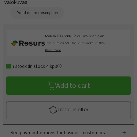
valokuvaa.
Read entire description
Maksa 10 €/kk 12 kuukauden ajan.
Total sum 24.72€, tod. vuosikorko 151.81%.
Read more
In stock
(In stock 4 kpl)
Add to cart
Trade-in offer
See payment options for business customers