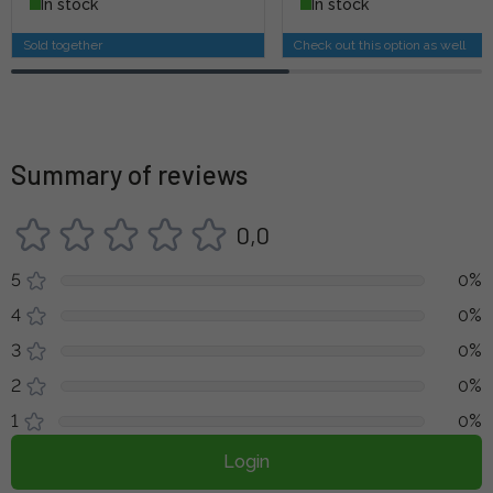
In stock
In stock
Sold together
Check out this option as well
Summary of reviews
0,0
5
0%
4
0%
3
0%
2
0%
1
0%
Login