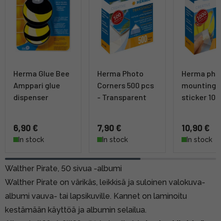
Herma Glue Bee
Herma Photo
Herma pho
Amppari glue
Corners 500 pcs
mounting
dispenser
- Transparent
sticker 10
6,90 €
7,90 €
10,90 €
In stock
In stock
In stock
Walther Pirate, 50 sivua -albumi
Walther Pirate on värikäs, leikkisä ja suloinen valokuva-
albumi vauva- tai lapsikuville. Kannet on laminoitu
kestämään käyttöä ja albumin selailua.