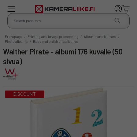
Frontpage
/
Printing and image processing
/
Albums and frames
/
Photo albums
/
Baby and childrens albums
Walther Pirate - albumi 176 kuvalle (50
sivua)
DISCOUNT