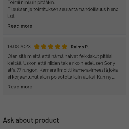
Toimii niinkuin pitääkin.
Tilauksen ja toimituksen seurantamahdollisuus hieno
lisä.
Read more
18.08.2023
Raimo P.
Olen sitä mieltä että nämä halvat feikkiakut pitäisi
kieltää. Uskon että niiden takia rikoin edellisen Sony
alfa 77 rungon. Kamera ilmoitti kameravirheestä joka
ei korjaantunut akun poisotolla kuin aluksi. Kun nyt
tämä uusi (käytettynä Saksasta hankittu) runko alkoi
Read more
ilmoitella samoin lopetin halpa-akun käytön ja hankin
teiltä toiseksi akuksi myös alkuperäisen. Nämä
kokemukset kannattaa kertoa feikkiakkuja ostaville.
Ystävällisin terveisin Raimo Peltonen.
Ask about product