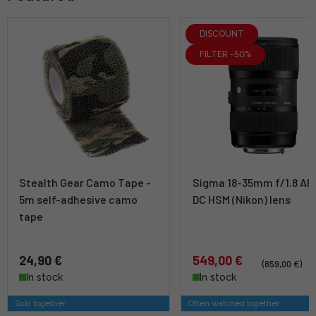
DISCOUNT
FILTER -50%
Stealth Gear Camo Tape -
Sigma 18-35mm f/1.8 AR
5m self-adhesive camo
DC HSM (Nikon) lens
tape
24,90 €
549,00 €
(859,00 €)
In stock
In stock
Sold together
Often watched together