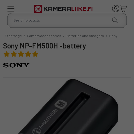
Frontpage
/
Camera accessories
/
Batteries and chargers
/
Sony
Sony NP-FM500H -battery