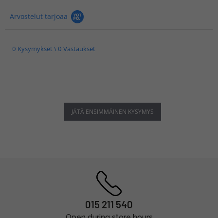
Arvostelut tarjoaa
0 Kysymykset \ 0 Vastaukset
JÄTÄ ENSIMMÄINEN KYSYMYS
015 211 540
Open during store hours