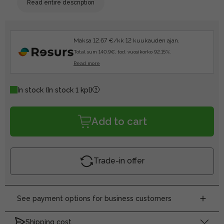
Read entire description
Maksa 12.67 €/kk 12 kuukauden ajan.
Total sum 140.9€, tod. vuosikorko 92.15%.
Read more
In stock
(In stock 1 kpl)
Add to cart
Trade-in offer
See payment options for business customers
Shipping cost