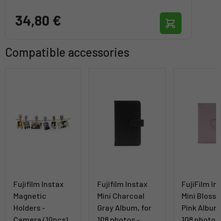
34,80 €
Compatible accessories
Fujifilm Instax
Fujifilm Instax
FujiFilm In
Magnetic
Mini Charcoal
Mini Bloss
Holders -
Gray Album, for
Pink Album,
Camera (10pcs)
108 photos -
108 photos 