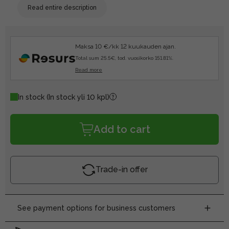
Read entire description
Maksa 10 €/kk 12 kuukauden ajan.
Total sum 25.5€, tod. vuosikorko 151.81%.
Read more
In stock
(In stock yli 10 kpl)
Add to cart
Trade-in offer
See payment options for business customers