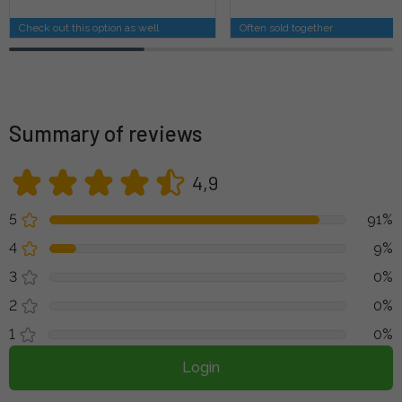
Check out this option as well
Often sold together
Summary of reviews
4,9
5
91%
4
9%
3
0%
2
0%
1
0%
Login