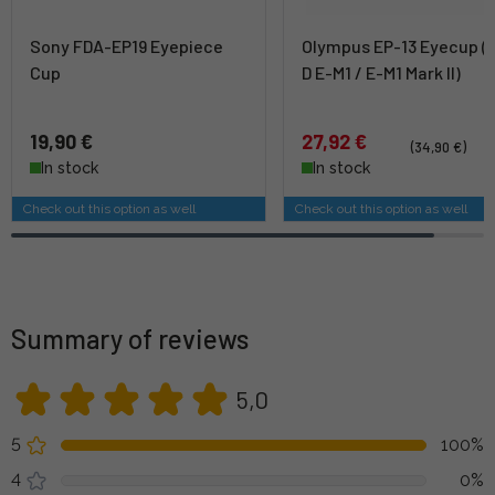
Sony FDA-EP19 Eyepiece
Olympus EP-13 Eyecup (
Cup
D E-M1 / E-M1 Mark II)
19,90 €
27,92 €
(34,90 €)
In stock
In stock
Check out this option as well
Check out this option as well
Summary of reviews
5,0
5
100%
4
0%