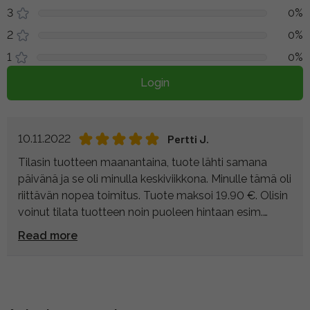
3
0%
2
0%
1
0%
Login
10.11.2022
Pertti J.
Tilasin tuotteen maanantaina, tuote lähti samana
päivänä ja se oli minulla keskiviikkona. Minulle tämä oli
riittävän nopea toimitus. Tuote maksoi 19.90 €. Olisin
voinut tilata tuotteen noin puoleen hintaan esim.
eBaysta. Tällöin minun olisi pitänyt odottaa tuotetta
Read more
takuuvarmasti pitempi aika. Lisäksi minun olisi pitänyt
selvittää tuotteen palautusmahdollisuudet, joudunko
maksamaan tullia ja jos joudun, minun olisi täytettävä
tullauslomakkeita ja maksaa tulli.