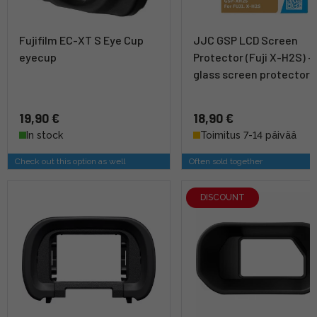
Fujifilm EC-XT S Eye Cup
JJC GSP LCD Screen
eyecup
Protector (Fuji X-H2S) -
glass screen protector
19,90 €
18,90 €
In stock
Toimitus 7-14 päivää
Check out this option as well
Often sold together
DISCOUNT