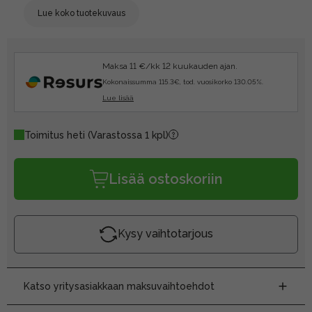
Lue koko tuotekuvaus
Maksa 11 €/kk 12 kuukauden ajan.
Kokonaissumma 115.3€, tod. vuosikorko 130.05%.
Lue lisää
Toimitus heti
(Varastossa 1 kpl)
Lisää ostoskoriin
Kysy vaihtotarjous
Katso yritysasiakkaan maksuvaihtoehdot