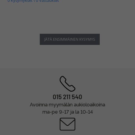
0 Kysymykset \ 0 Vastaukset
JÄTÄ ENSIMMÄINEN KYSYMYS
015 211 540
Avoinna myymälän aukioloaikoina
ma-pe 9-17 ja la 10-14