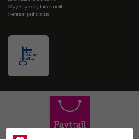
Myy käytetty laite meille
Kennon puhdistus