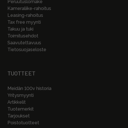
Peruutuslomake
Kameraliike-rahoitus
Leasing-rahoitus
Tax free myynti
Takuu ja tuki
Toimitusehdot
Saavutettavuus
Tietosuojaseloste
TUOTTEET
Meidän 100v historia
Yritysmyynti
Artikkelit
Tuotemerkit
Tarjoukset
Poistotuotteet