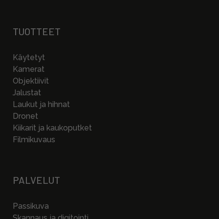
TUOTTEET
Käytetyt
Kamerat
Objektiivit
Jalustat
Laukut ja hihnat
Dronet
Kiikarit ja kaukoputket
Filmikuvaus
PALVELUT
Passikuva
Skannaus ja digitointi