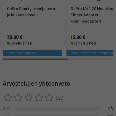
GoPro Shorty -minijalusta
GoPro 1/4"-20 Mounting
ja kuvauskahva
Finger Adapter -
kiinnikeadapteri
39,90 €
15,90 €
Toimitus heti
Toimitus heti
Myyty usein yhdessä
Tutustu myös tähän vaihtoehtoo
Arvostelujen yhteenveto
0,0
5
0%