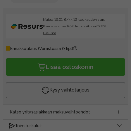
Maksa 13.01 €/kk 12 kuukauden ajan.
Kokonaissumma 145€, tod. vuosikorko 85.77%.
Lue lisää
Ennakkotilaus
(Varastossa 0 kpl)
Lisää ostoskoriin
Kysy vaihtotarjous
Katso yritysasiakkaan maksuvaihtoehdot
Toimituskulut: