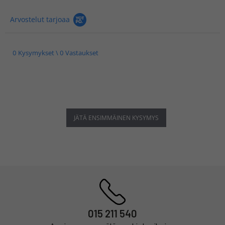
Arvostelut tarjoaa
0 Kysymykset \ 0 Vastaukset
JÄTÄ ENSIMMÄINEN KYSYMYS
015 211 540