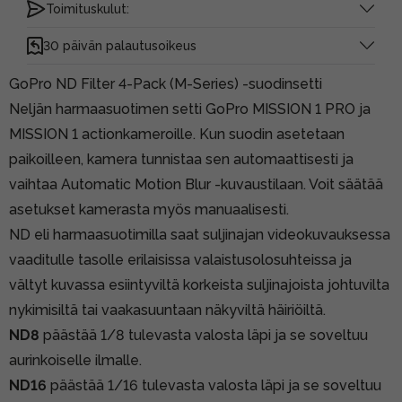
Toimituskulut:
30 päivän palautusoikeus
GoPro ND Filter 4-Pack (M-Series) -suodinsetti
Neljän harmaasuotimen setti GoPro MISSION 1 PRO ja
MISSION 1 actionkameroille. Kun suodin asetetaan
paikoilleen, kamera tunnistaa sen automaattisesti ja
vaihtaa Automatic Motion Blur -kuvaustilaan. Voit säätää
asetukset kamerasta myös manuaalisesti.
ND eli harmaasuotimilla saat suljinajan videokuvauksessa
vaaditulle tasolle erilaisissa valaistusolosuhteissa ja
vältyt kuvassa esiintyviltä korkeista suljinajoista johtuvilta
nykimisiltä tai vaakasuuntaan näkyviltä häiriöiltä.
ND8
päästää 1/8 tulevasta valosta läpi ja se soveltuu
aurinkoiselle ilmalle.
ND16
päästää 1/16 tulevasta valosta läpi ja se soveltuu