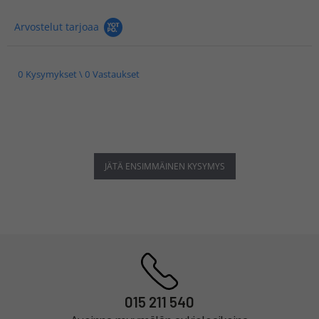
Arvostelut tarjoaa
0 Kysymykset \ 0 Vastaukset
JÄTÄ ENSIMMÄINEN KYSYMYS
015 211 540