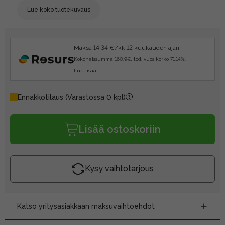
Lue koko tuotekuvaus
Maksa 14.34 €/kk 12 kuukauden ajan.
Kokonaissumma 160.9€, tod. vuosikorko 71.14%.
Lue lisää
Ennakkotilaus
(Varastossa 0 kpl)
Lisää ostoskoriin
Kysy vaihtotarjous
Katso yritysasiakkaan maksuvaihtoehdot