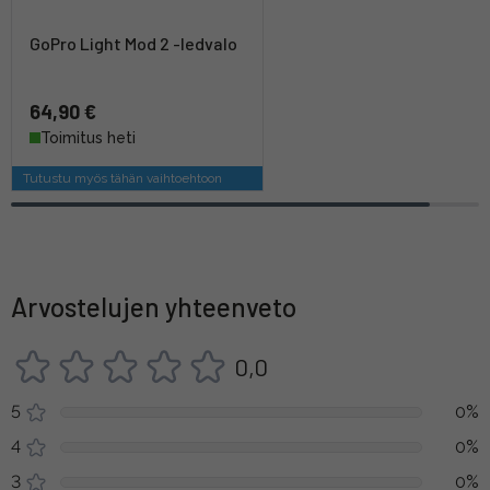
GoPro Light Mod 2 -ledvalo
64,90 €
Toimitus heti
Tutustu myös tähän vaihtoehtoon
Arvostelujen yhteenveto
0,0
5
0%
4
0%
3
0%