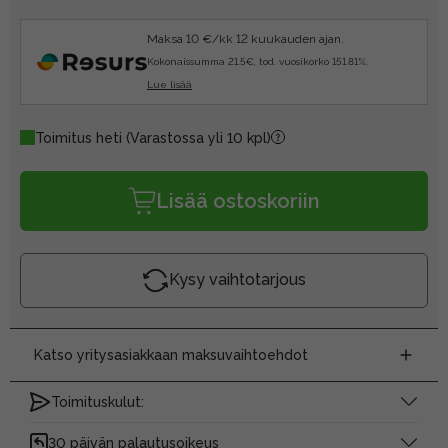
Maksa 10 €/kk 12 kuukauden ajan.
Kokonaissumma 21.5€, tod. vuosikorko 151.81%.
Lue lisää
Toimitus heti
(Varastossa yli 10 kpl)
Lisää ostoskoriin
Kysy vaihtotarjous
Katso yritysasiakkaan maksuvaihtoehdot
Toimituskulut:
30 päivän palautusoikeus