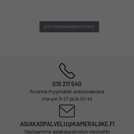
JÄTÄ ENSIMMÄINEN KYSYMYS
015 211 540
Avoinna myymälän aukioloaikoina
ma-pe 9-17 ja la 10-14
ASIAKASPALVELU@KAMERALIIKE.FI
Vastaamme asiakaspalvelun viesteihin