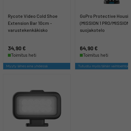
Rycote Video Cold Shoe
GoPro Protective Housi
Extension Bar 10cm -
(MISSION 1 PRO/MISSION 1
varustekenkäkisko
suojakotelo
34,90 €
64,90 €
Toimitus heti
Toimitus heti
Myyty lähes aina yhdessä
Tutustu myös tähän vaihtoehtoo