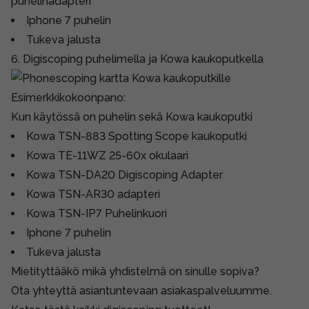
puhelinadapteri
Iphone 7 puhelin
Tukeva jalusta
6. Digiscoping puhelimella ja Kowa kaukoputkella
Esimerkkikokoonpano:
Kun käytössä on puhelin sekä Kowa kaukoputki
Kowa TSN-883 Spotting Scope kaukoputki
Kowa TE-11WZ 25-60x okulaari
Kowa TSN-DA20 Digiscoping Adapter
Kowa TSN-AR30 adapteri
Kowa TSN-IP7 Puhelinkuori
Iphone 7 puhelin
Tukeva jalusta
Mietityttääkö mikä yhdistelmä on sinulle sopiva?
Ota yhteyttä asiantuntevaan asiakaspalveluumme.