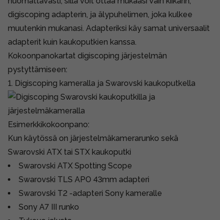
huomattavasti, sillä voit ottaa mukaasi vain kiikarin,
digiscoping adapterin, ja älypuhelimen, joka kulkee
muutenkin mukanasi. Adapteriksi käy samat universaalit
adapterit kuin kaukoputkien kanssa.
Kokoonpanokartat digiscoping järjestelmän
pystyttämiseen:
1. Digiscoping kameralla ja Swarovski kaukoputkella
Esimerkkikokoonpano:
Kun käytössä on järjestelmäkamerarunko sekä
Swarovski ATX tai STX kaukoputki
Swarovski ATX Spotting Scope
Swarovski TLS APO 43mm adapteri
Swarovski T2 -adapteri Sony kameralle
Sony A7 III runko