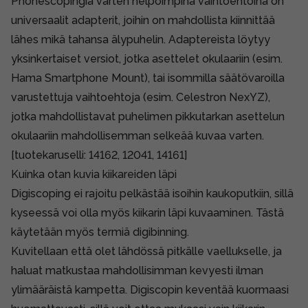
Phonescopingia varten helpoimpina vaihtoehtoina on
universaalit adapterit, joihin on mahdollista kiinnittää
lähes mikä tahansa älypuhelin. Adaptereista löytyy
yksinkertaiset versiot, jotka asettelet okulaariin (esim.
Hama Smartphone Mount
), tai isommilla säätövaroilla
varustettuja vaihtoehtoja (esim.
Celestron NexYZ
),
jotka mahdollistavat puhelimen pikkutarkan asettelun
okulaariin mahdollisemman selkeää kuvaa varten.
[tuotekaruselli: 14162, 12041, 14161]
Kuinka otan kuvia kiikareiden läpi
Digiscoping ei rajoitu pelkästää isoihin kaukoputkiin, sillä
kyseessä voi olla myös kiikarin läpi kuvaaminen. Tästä
käytetään myös termiä digibinning.
Kuvitellaan että olet lähdössä pitkälle vaellukselle, ja
haluat matkustaa mahdollisimman kevyesti ilman
ylimääräistä kampetta. Digiscopin keventää kuormaasi