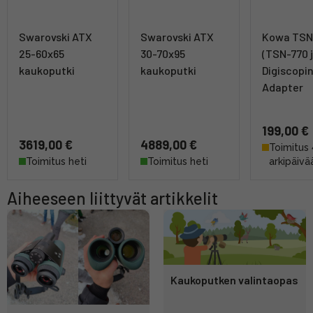
Swarovski ATX
Swarovski ATX
Kowa TSN
25-60x65
30-70x95
(TSN-770 j
kaukoputki
kaukoputki
Digiscopi
Adapter
199,00 €
3619,00 €
4889,00 €
Toimitus 
Toimitus heti
Toimitus heti
arkipäivä
Aiheeseen liittyvät artikkelit
Kaukoputken valintaopas