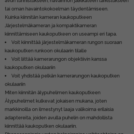
avun tunnistukseen, havainnon jälkikäteen tarkistukseen
tai oman havaintokokoelman täydentämiseen.
Kuinka kiinnitän kameran kaukoputkeen
Järjestelmäkameran ja kompaktikameran
kiinnittämiseen kaukoputkeen on useampi eri tapa.
Voit kiinnittää järjestelmäkameran rungon suoraan
kaukoputken runkoon okulaarin tilalle
Voit liittää kamerarungon objektiivin kanssa
kaukoputken okulaariin
Voit yhdistää pelkän kamerarungon kaukoputken
okulaariin
Miten kiinnitän älypuhelimen kaukoputkeen
Älypuhelimet kulkevat jokaisen mukana, joten
markkinoilla on ilmestynyt laaja valikoima erilaisia
adaptereita, joiden avulla puhelin on mahdollista
kiinnittää kaukoputken okulaariin.