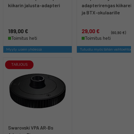
kiikarin jalusta-adapteri
adapterirengas kiikareil
ja BTX-okulaarille
189,00 €
29,00 €
(60,90 €)
Toimitus heti
Toimitus heti
Myyty usein yhdessä
Tutustu myös tähän vaihtoehtoo
TARJOUS
Swarovski VPA AR-Bs