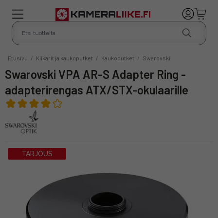
Etusivu
/
Kiikarit ja kaukoputket
/
Kaukoputket
/
Swarovski
Swarovski VPA AR-S Adapter Ring -
adapterirengas ATX/STX-okulaarille
TARJOUS