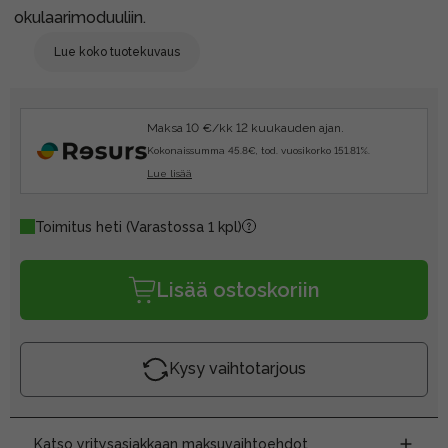
okulaarimoduuliin.
Lue koko tuotekuvaus
Maksa 10 €/kk 12 kuukauden ajan.
Kokonaissumma 45.8€, tod. vuosikorko 151.81%.
Lue lisää
Toimitus heti
(Varastossa 1 kpl)
Lisää ostoskoriin
Kysy vaihtotarjous
Katso yritysasiakkaan maksuvaihtoehdot