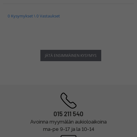
0 Kysymykset \ 0 Vastaukset
JÄTÄ ENSIMMÄINEN KYSYMYS
015 211 540
Avoinna myymälän aukioloaikoina
ma-pe 9-17 ja la 10-14