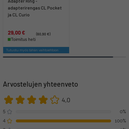
Adapter Ring -
adapterirengas CL Pocket
ja CL Curio
29,00 €
(60,90 €)
Toimitus heti
Tutustu myös tähän vaihtoehtoon
Arvostelujen yhteenveto
4,0
5
0%
4
100%