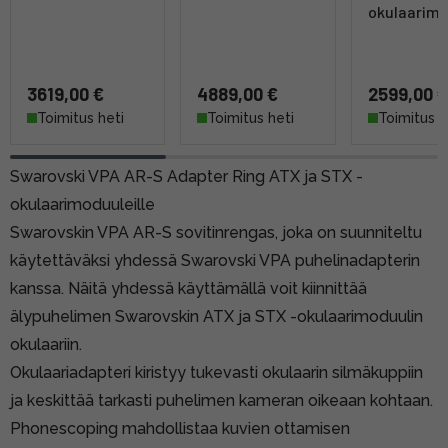
okulaarimo
3619,00 €
4889,00 €
2599,00 €
Toimitus heti
Toimitus heti
Toimitus h
Swarovski VPA AR-S Adapter Ring ATX ja STX -
okulaarimoduuleille
Swarovskin VPA AR-S sovitinrengas, joka on suunniteltu
käytettäväksi yhdessä
Swarovski VPA puhelinadapterin
kanssa. Näitä yhdessä käyttämällä voit kiinnittää
älypuhelimen Swarovskin ATX ja STX -okulaarimoduulin
okulaariin.
Okulaariadapteri kiristyy tukevasti okulaarin silmäkuppiin
ja keskittää tarkasti puhelimen kameran oikeaan kohtaan.
Phonescoping mahdollistaa kuvien ottamisen