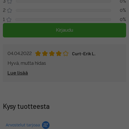
3
0%
2
0%
1
0%
Kirjaudu
04.04.2022
Curt-Erik L.
Hyvä, mutta hidas
Lue lisää
Kysy tuotteesta
Arvostelut tarjoaa