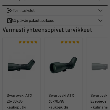
Toimituskulut:
30 päivän palautusoikeus
Varmasti yhteensopivat tarvikkeet
Swarovski ATX
Swarovski ATX
Swarovski
25-60x65
30-70x95
Eyepiece M
kaukoputki
kaukoputki
- kulmamal