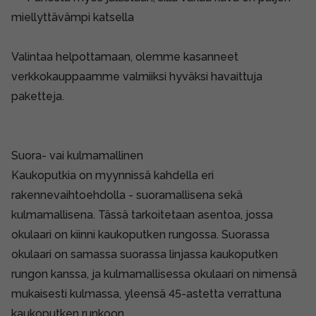
miellyttävämpi katsella
Valintaa helpottamaan, olemme kasanneet
verkkokauppaamme valmiiksi hyväksi havaittuja
paketteja.
Suora- vai kulmamallinen
Kaukoputkia on myynnissä kahdella eri
rakennevaihtoehdolla - suoramallisena sekä
kulmamallisena. Tässä tarkoitetaan asentoa, jossa
okulaari on kiinni kaukoputken rungossa. Suorassa
okulaari on samassa suorassa linjassa kaukoputken
rungon kanssa, ja kulmamallisessa okulaari on nimensä
mukaisesti kulmassa, yleensä 45-astetta verrattuna
kaukoputken runkoon.