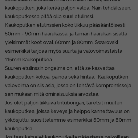
kaukoputken, joka kerää paljon valoa. Näin tehdäkseen,
kaukoputkessa pitää olla suuri etulinssi.
Kaukoputken etulinssien koko liikkuu pääsääntöisesti
50mm - 90mm haarukassa, ja tämän haarukan sisältä
yleisimmät koot ovat 60mm ja 80mm. Swarovski
esimerkiksi tarjoaa myös suurta ja valovoimastaista
115mm kaukoputkea.
Suuren etulinssin ongelma on, että se kasvattaa
kaukoputken kokoa, painoa sekä hintaa. Kaukoputken
valovoima on siis asia, jossa on tehtävä kompromisseja
sen mukaan mitä ominaisuuksia arvostaa.
Jos olet paljon liikkuva lintubongari, tai etsit muuten
kaukoputkea, joissa keveys ja helppo kannettavuus on
ykkösjuttu, suosittelemme esimerkiksi 60mm ja 80mm
kaukoputkia.
Jos taas katselet kaukoputkella pääasiassa paikoillaan