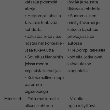
katsella pidempiä
löytää ja seurata
aikoja
liikkuvaa kohdetta
+ Helpompi katsella
+ Suoramallinen
taivaalle lentävää
miellyttävämpi jos
kohdetta
katselu tapahtuu
+ Jalustaa ei tarvitse
piilokojussa tai
nostaa niin korkealle =
autossa
lisää tukevuutta
+ Helpompi tarkkailla
+ Soveltuu tilanteisiin,
kohteita, jotka ovat
joissa monta
katselutason
eripituista katselijaa
alapuolella
+ Kulmamallinen sopii
paremmin
digiscopingiin
Miinukset:
- Tottumattomalle
- Voi olla
alkuun kohteen
epämiellyttävä