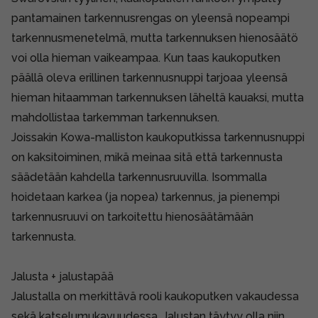
pantamainen tarkennusrengas on yleensä nopeampi
tarkennusmenetelmä, mutta tarkennuksen hienosäätö
voi olla hieman vaikeampaa. Kun taas kaukoputken
päällä oleva erillinen tarkennusnuppi tarjoaa yleensä
hieman hitaamman tarkennuksen läheltä kauaksi, mutta
mahdollistaa tarkemman tarkennuksen.
Joissakin Kowa-malliston kaukoputkissa tarkennusnuppi
on kaksitoiminen, mikä meinaa sitä että tarkennusta
säädetään kahdella tarkennusruuvilla. Isommalla
hoidetaan karkea (ja nopea) tarkennus, ja pienempi
tarkennusruuvi on tarkoitettu hienosäätämään
tarkennusta.
Jalusta + jalustapää
Jalustalla on merkittävä rooli kaukoputken vakaudessa
sekä katselumukavuudessa. Jalustan täytyy olla niin