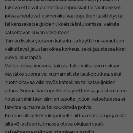
tukeva etteivät pienet tuulenpuuskat tai tärähdykset,
jotka aiheutuvat esimerkiksi kaukoputken käsittelystä
tai kanssakatselijoiden liikkeistä lintutornissa, vaikuta
katseltavan kuvan vakauteen.
Tämän lisäksi yleiseen katselu- ja käyttömukavuuteen
vaikuttavat jalustan oikea korkeus, sekä jalustassa kiinni
oleva jalustapää.
Valitse oikea korkeus:
Jalusta tulisi valita sen mukaan,
käytätkö suoraa vai kulmamallista kaukoputkea, sekä
huomioitavaa olisi myös katselijan tai katselijoiden
pituus. Suoraa kaukoputkea käytettäessä jalustan tulee
nousta vähintään silmien tasolle, jolloin katseltaessa ei
tarvitse kumarrella tai koukistella polvia.
Kulmamalliselle kaukoputkelle riittää matalampi jalusta,
sillä 45-asteen kulmassa oleva okulaari vaatii
katseltaessa pään kallistamisen alaspäin.