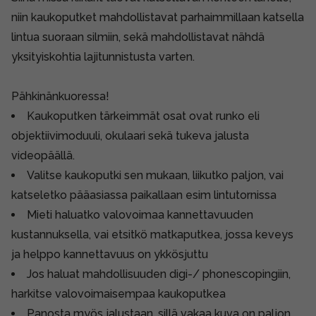
niin kaukoputket mahdollistavat parhaimmillaan katsella
lintua suoraan silmiin, sekä mahdollistavat nähdä
yksityiskohtia lajitunnistusta varten.
Pähkinänkuoressa!
Kaukoputken tärkeimmät osat ovat runko eli
objektiivimoduuli, okulaari sekä tukeva jalusta
videopäällä.
Valitse kaukoputki sen mukaan, liikutko paljon, vai
katseletko pääasiassa paikallaan esim lintutornissa
Mieti haluatko valovoimaa kannettavuuden
kustannuksella, vai etsitkö matkaputkea, jossa keveys
ja helppo kannettavuus on ykkösjuttu
Jos haluat mahdollisuuden digi-/ phonescopingiin,
harkitse valovoimaisempaa kaukoputkea
Panosta myös jalustaan, sillä vakaa kuva on paljon