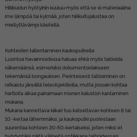
Hiilikuidun hyötyihin kuuluu myös että se ei materiaalina
ime lämpöä tai kylmää, joten hiilikuitujalustaa on
miellyttävämpi käsitellä.
Kohteiden tallentaminen kaukoputkella
Luontoa havainnoidessa haluaa ehkä myös taltioida
näkemäänsä, esimerkiksi dokumentoidakseen
tekemänsä bongauksen. Perinteisesti taltioiminen on
ratkaistu järeällä teleobjektiivilla, mutta jossain kohtaa
hartioita alkaa painamaan monen kaluston kantaminen
mukana.
Mukana kannettava kiikari tuo katseltavan kohteen 8 tai
10 -kertaa lähemmäksi, ja kaukoputki puolestaan
suurentaa kohteen 20-60-kertaiseksi, joten miksi et
hyödyntäisi näitä välineitä optiikkana taltioidessasi