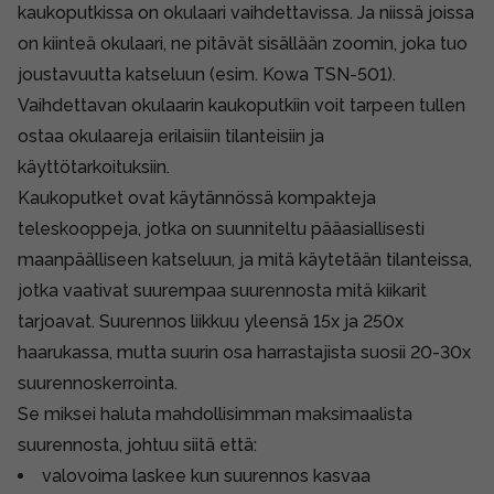
kaukoputkissa on okulaari vaihdettavissa. Ja niissä joissa
on kiinteä okulaari, ne pitävät sisällään zoomin, joka tuo
joustavuutta katseluun (esim.
Kowa TSN-501
).
Vaihdettavan okulaarin kaukoputkiin voit tarpeen tullen
ostaa okulaareja erilaisiin tilanteisiin ja
käyttötarkoituksiin.
Kaukoputket ovat käytännössä kompakteja
teleskooppeja, jotka on suunniteltu pääasiallisesti
maanpäälliseen katseluun, ja mitä käytetään tilanteissa,
jotka vaativat suurempaa suurennosta mitä kiikarit
tarjoavat. Suurennos liikkuu yleensä 15x ja 250x
haarukassa, mutta suurin osa harrastajista suosii 20-30x
suurennoskerrointa.
Se miksei haluta mahdollisimman maksimaalista
suurennosta, johtuu siitä että:
valovoima laskee kun suurennos kasvaa