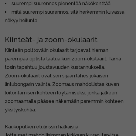
suurempi suurennos pienentää näkökenttää
mitä suurempi suurennos, sitä herkemmin kuvassa
näkyy heilunta
Kiinteät- ja zoom-okulaarit
Kiinteän polttovälin okulaarit tarjoavat hieman
parempaa optista laatua kuin zoom-okulaarit. Tämä
tosin tapahtuu joustavuuden kustannuksella.
Zoom-okulaarit ovat sen sijaan lähes jokaisen
lintubongarin valinta. Zoomaus mahdollistaa kuvan
loitontamisen kohteen löytämiseksi, jonka jälkeen
zoomaamalla pääsee näkemään paremmin kohteen
yksityiskohtia.
Kaukoputken etulinssin halkaisija
Jotta saat mahdollisimman kirkkaan kuvan, tarvitse