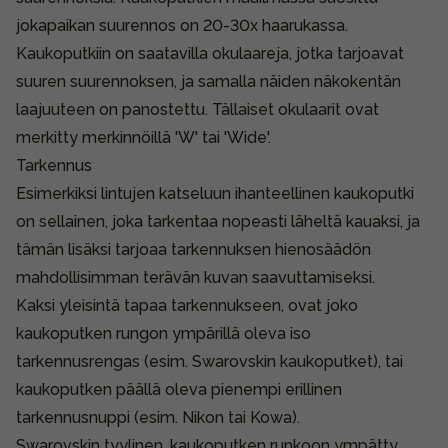
jokapaikan suurennos on 20-30x haarukassa.
Kaukoputkiin on saatavilla okulaareja, jotka tarjoavat
suuren suurennoksen, ja samalla näiden näkokentän
laajuuteen on panostettu. Tällaiset okulaarit ovat
merkitty merkinnöillä 'W' tai 'Wide'.
Tarkennus
Esimerkiksi lintujen katseluun ihanteellinen kaukoputki
on sellainen, joka tarkentaa nopeasti läheltä kauaksi, ja
tämän lisäksi tarjoaa tarkennuksen hienosäädön
mahdollisimman terävän kuvan saavuttamiseksi.
Kaksi yleisintä tapaa tarkennukseen, ovat joko
kaukoputken rungon ympärillä oleva iso
tarkennusrengas (esim. Swarovskin kaukoputket), tai
kaukoputken päällä oleva pienempi erillinen
tarkennusnuppi (esim. Nikon tai Kowa).
Swarovskin tyylinen, kaukoputken runkoon ympätty