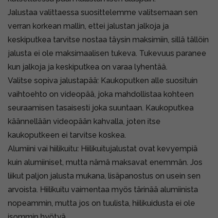
Jalustaa valittaessa suosittelemme valitsemaan sen
verran korkean mallin, ettei jalustan jalkoja ja
keskiputkea tarvitse nostaa täysin maksimiin, sillä tällöin
jalusta ei ole maksimaalisen tukeva. Tukevuus paranee
kun jalkoja ja keskiputkea on varaa lyhentää.
Valitse sopiva jalustapää:
Kaukoputken alle suosituin
vaihtoehto on videopää, joka mahdollistaa kohteen
seuraamisen tasaisesti joka suuntaan. Kaukoputkea
käännellään videopään kahvalla, joten itse
kaukoputkeen ei tarvitse koskea.
Alumiini vai hiilikuitu:
Hiilikuitujalustat ovat kevyempiä
kuin alumiiniset, mutta nämä maksavat enemmän. Jos
liikut paljon jalusta mukana, lisäpanostus on usein sen
arvoista. Hiilikuitu vaimentaa myös tärinää alumiinista
nopeammin, mutta jos on tuulista, hiilikuidusta ei ole
isommin hyötyä.