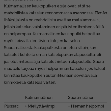
Kulmamallisen kaukoputken etuja ovat, että se
mahdollistaa katselun rennommassa asennossa. Tämän
lisäksi jalusta on mahdollista asettaa matalammaksi,
jolloin katselun vaihtaminen eri pituisten ihmisen välillä
on helpompaa. Kulmamallinen kaukoputki helpottaa
myös taivaalla lentävien lintujen katselua.
Suoramallisesta kaukoputkesta on etua silloin, kun
katselet kohteita oman katselupaikan alapuolelta, eli
jos olet rinteessä ja katselet rinteen alapuolelle. Suora
muotoilu tarjoaa myös helpomman katselun, jos haluat
kiinnittää kaukoputken auton ikkunaan soveltuvalla
kiinnikkeellä katselua varten.
Kulmamallinen
Suoramallinen
Plussat:
+ Miellyttävämpi
+ Hieman helpompi