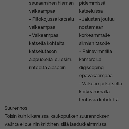
seuraaminen hieman
pidemmissä
vaikeampaa
katseluissa
- Piilokojussa katselu
- Jalustan joutuu
vaikeampaa
nostamaan
- Vaikeampaa
korkeammalle
katsella kohteita
silmien tasolle
katselutason
- Painavimmilla
alapuolella, eli esim.
kameroilla
rinteeltä alaspäin
digiscoping
epävakaampaa
- Vaikeampi katsella
korkeammalla
lentävää kohdetta
Suurennos
Toisin kuin kiikareissa, kaukoputken suurennoksen
valinta ei ole niin kriittinen, sillä laadukkaimmissa