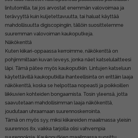
lintutornilla, tai jos arvostat enemmän valovoimaa ja
terävyyttä kuin kuljetettavuutta, tai haluat käyttää
mahdollisuutta digiscopingiin, tällöin suosittelemme
suuremman valovoiman kaukoputkeja.
Näkökenttä
Kuten
kiikari-oppaassa
kerroimme, näkökenttä on
pohjimmiltaan kuvan leveys, jonka näet katselulaitteesi
läpi. Tämä pätee myös kaukoputkiin. Lintujen katseluun
käytettävillä kaukoputkilla ihanteellisinta on erittäin laaja
näkökenttä, koska se helpottaa nopeasti ja poikkoillen
liikkuvien kohteiden bongaamista. Tosin yleensä, jotta
saavutetaan mahdollisimman laaja näkökenttä,
joudutaan uhraamaan suurennoskerrointa.
Tämä on myös syy, miksi kiikareiden maailmassa yleisin
suurennos 8x, vaikka tarjolla olisi vahvempia
suurennoksia. Kaukoputkien maailmassa suosittu