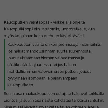
Kaukoputken valintaopas - vinkkejä ja ohjeita
Kaukoputki sopii niin lintutorniin, luontoretkelle, kuin
myös kotipihaan koko perheen käytettäväksi.
Kaukoputken valinta on kompromisseja - esimerkiksi
jos haluat mahdollisimman suurta suurennosta,
joudut uhraamaan hieman valovoimassa ja
näkökentän laajuudessa, tai jos haluan
mahdollisimman valovoimaisen putken, joudut
tyytymään isompaan ja painavampaan
kaukoputkeen.
Suurin osa maakaukoputkien ostajista haluavat tarkkailla
luontoa, ja suurin osa näistä kohdistaa tarkkailun lintuihin.
Siinä missä kiikarit tuovat katseltavan kohteen lähelle,