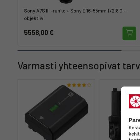
Sony A7S III -runko + Sony E 16-55mm f/2.8 G -
objektiivi
5558,00 €
Varmasti yhteensopivat tarv
Par
Kerää
kehi