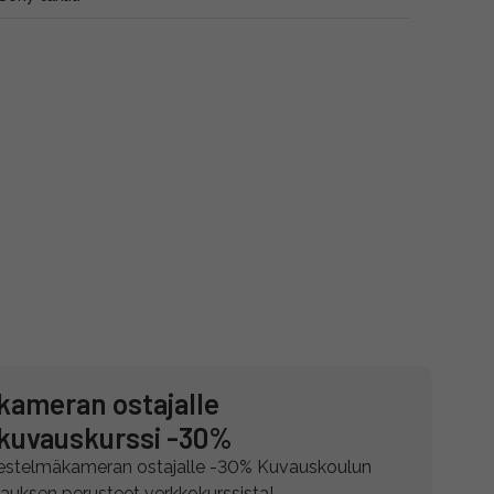
kameran ostajalle
kuvauskurssi -30%
jestelmäkameran ostajalle -30% Kuvauskoulun
auksen perusteet verkkokurssista!