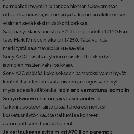
normaalisti myyntiin ja tarjoaa hieman tukevamman
otteen kamerasta, isomman ja tarkemman elektronisen
etsimen sekä kaksi muistikorttipaikkaa.
Salamasynkkaus onnistuu A7C:llä nopeudella 1/160 kun
taas Mark IV nopein aika on 1/250. Tällä voi olla
merkitystä salamavaloilla kuvaavalle.
Sony A7C II sisältää yhden muistikorttipaikan (vs
isompien mallien kaksi paikkaa).
Sony A7C sisältää kokoisekseen kameraksi varsin hyvät
kontrollit asetusten säätämiseen ja rungossa on nyt
myös edessä säätörulla.
Isoin ero verrattuna isompiin
Sonyn kameroihin on joystickin puute
, eli
tarkennuspisteen siirto pitää tehdä esimerkiksi
kosketusnäytön kautta (tai luottaa kohteen
automaattiseen tunnistukseen).
Ja kertauksena syitä miksi A7C II on parempi: