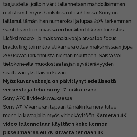
taajuudelle, joilloin värit tallennetaan mahdollisimman
realistisesti myös hankalissa olosuhteissa. Sony on
laittanut tämän ihan numeroiksi ja lupaa 20% tarkemman
valotuksen kun kuvassa on henkilön liikkeen tunnistus.
Lisäksi macro- ja maisemakuvaaja arvostaa focus
bracketing toimintoa eli kamera ottaa maksimissaan jopa
299 kuvaa tarkennusta hieman muuttaen. Näistä voi
tietokoneella muodostaa laajan syväterävyyden
sisältävän yksittäisen kuvan.
Myös kuvanvakaaja on päivittynyt edellisestä
versiosta ja teho on nyt 7 aukkoarvoa.
Sony A7C II videokuvauksessa
Sony A7 IV kameran tapaan tämäkin kamera tulee
monella kuvaajalla myös videokäyttöön.
Kameran 4K
video tallennetaan käyttäen koko kennon
pikselimäärää eli 7K kuvasta tehdään 4K