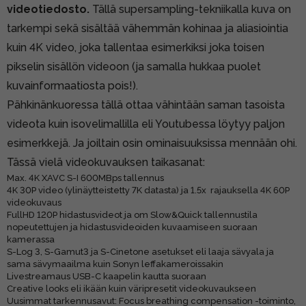
videotiedosto.
Tällä supersampling-tekniikalla kuva on
tarkempi sekä sisältää vähemmän kohinaa ja aliasiointia
kuin 4K video, joka tallentaa esimerkiksi joka toisen
pikselin sisällön videoon (ja samalla hukkaa puolet
kuvainformaatiosta pois!).
Pähkinänkuoressa tällä ottaa vähintään saman tasoista
videota kuin isovelimallilla eli Youtubessa löytyy paljon
esimerkkejä. Ja joiltain osin ominaisuuksissa mennään ohi.
Tässä vielä videokuvauksen taikasanat:
Max. 4K XAVC S-I 600MBps tallennus
4K 30P video (ylinäytteistetty 7K datasta) ja 1.5x rajauksella 4K 60P
videokuvaus
FullHD 120P hidastusvideot ja om Slow&Quick tallennustila
nopeutettujen ja hidastusvideoiden kuvaamiseen suoraan
kamerassa
S-Log 3, S-Gamut3 ja S-Cinetone asetukset eli laaja sävyala ja
sama sävymaailma kuin Sonyn leffakameroissakin
Livestreamaus USB-C kaapelin kautta suoraan
Creative looks eli ikään kuin väripresetit videokuvaukseen
Uusimmat tarkennusavut: Focus breathing compensation -toiminto,