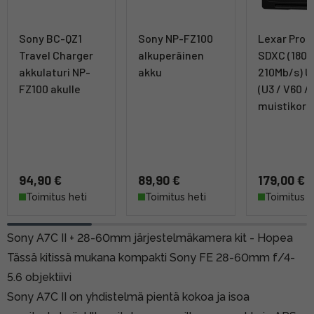
Sony BC-QZ1
Sony NP-FZ100
Lexar Pro 
Travel Charger
alkuperäinen
SDXC (1800
akkulaturi NP-
akku
210Mb/s) U
FZ100 akulle
(U3 / V60 / 
muistikortt
94,90 €
89,90 €
179,00 €
Toimitus heti
Toimitus heti
Toimitus h
Sony A7C II + 28-60mm järjestelmäkamera kit - Hopea
Tässä kitissä mukana kompakti Sony FE 28-60mm f/4-
5.6 objektiivi
Sony A7C II on yhdistelmä pientä kokoa ja isoa