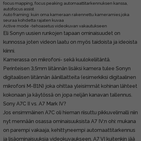
focus mapping, focus peaking automaattitarkennuksen kanssa,
autofocus assist
Auto framing: kuin oma kameraan rakennettu kameramies joka
seuraa kohdetta rajaten kuvaa
Active mode -tehoasetus videokuvan vakautukseen
Eli Sonyn uusien runkojen tapaan ominaisuudet on
kunnossa joten videon laatu on myös taidoista ja ideoista
kiinni.
Kamerassa on mikrofoni- sekä kuulokeliitäntä.
Perinteisen 3,5mm liitännän lisäksi kamera tulee Sonyn
digitaalisen liitännän äänillaitteita (esimerkiksi
digitaalinen
mikrofoni M-B1N
) joka ohittaa yleisimmät kohinan lähteet
kokonaan ja käytössä on jopa neljän kanavan tallennus.
Sony A7C II vs. A7 Mark IV?
Jos ensimmäinen A7C oli hieman riisuttu pikkuvelimalli niin
nyt mennään osassa ominaisuuksista A7 IV:n ohi: mukana
on parempi vakaaja, kehittyneempi automaattitarkennus
ja lisäominaisuuksia videokuvaukseen. A7 VI kuitenkin jää