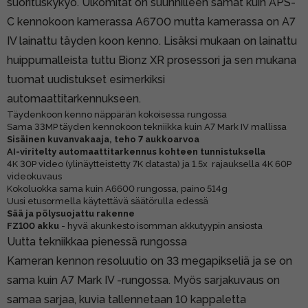
suorituskykyö. Ulkomitat on suunnilleen samat kuin APS-
C kennokoon kamerassa A6700 mutta kamerassa on A7
IV lainattu täyden koon kenno. Lisäksi mukaan on lainattu
huippumalleista tuttu Bionz XR prosessori ja sen mukana
tuomat uudistukset esimerkiksi
automaattitarkennukseen.
Täydenkoon kenno näppärän kokoisessa rungossa
Sama 33MP täyden kennokoon tekniikka kuin A7 Mark IV mallissa
Sisäinen kuvanvakaaja, teho 7 aukkoarvoa
AI-viritelty automaattitarkennus kohteen tunnistuksella
4K 30P video (ylinäytteistetty 7K datasta) ja 1.5x rajauksella 4K 60P
videokuvaus
Kokoluokka sama kuin A6600 rungossa, paino 514g
Uusi etusormella käytettävä säätörulla edessä
Sää ja pölysuojattu rakenne
FZ100 akku
- hyvä akunkesto isomman akkutyypin ansiosta
Uutta tekniikkaa pienessä rungossa
Kameran kennon resoluutio on 33 megapikseliä ja se on
sama kuin A7 Mark IV -rungossa. Myös sarjakuvaus on
samaa sarjaa, kuvia tallennetaan 10 kappaletta