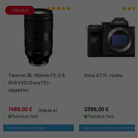
TARJOUS
Tamron 35-150mm F2-2.8
Sony A7 IV -runko
DI III VXD (Sony FE) -
objektiivi
1489,00 €
2399,00 €
(1789,00 €)
Toimitus heti
Toimitus heti
Tämä saattaa kiinnostaa
Tutustu myös tähän vaihtoehtoo