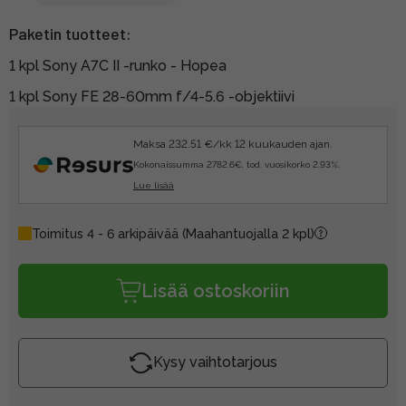
Paketin tuotteet:
1 kpl Sony A7C II -runko - Hopea
1 kpl Sony FE 28-60mm f/4-5.6 -objektiivi
Maksa 232.51 €/kk 12 kuukauden ajan.
Kokonaissumma 2782.6€, tod. vuosikorko 2.93%.
Lue lisää
Toimitus 4 - 6 arkipäivää
(Maahantuojalla 2 kpl)
Lisää ostoskoriin
Kysy vaihtotarjous