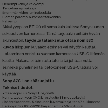
Pienempi koko ja kevyempi
Tehokkaampi vakaaja
Enemmän video-ominaisuuksia
Hieman parempi automaattitarkennus
Halvempi
Akkutyyppi on FZ100 eli sama kuin kaikissa Sonyn uuden
sukupolven kameroissa. Tämä tarjoaakin erittäin hyvän
akunkeston,
täydellä latauksella ottaa noin 530
kuvaa
(riippuen kuvaako etsimen vai näytön kautta).
Lataaminen onnistuu suoraan kamerassa USB-C liitännän
kautta. Mukana ei toimiteta laturia tai johtoa mutta
esimeksi puhelimen tai tietokoneen USB-C laturia voi
käyttää.
Sony A7C II on sääsuojattu.
Tekniset tiedot:
Yhteensopivuus: Sony FE bajonetti
Kenno: täydenkoon CMOS, resoluutio 33 megapikseliä
Sisäänrakeennettu 5 akselinen kuvanvakaaja, teho 7 aukkoarvoa
Herkkyys: ISO 100-51200 (laajennettuna 50-204800)