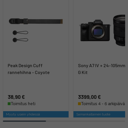
Peak Design Cuff
Sony A7 IV + 24-105mm 
rannehihna - Coyote
G Kit
38,90 €
3399,00 €
Toimitus heti
Toimitus 4 - 6 arkipäivää
Myyty usein yhdessä
Samankaltainen tuote