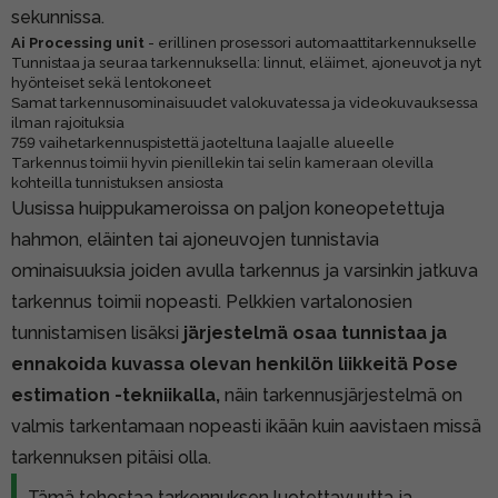
sekunnissa.
Ai Processing unit
- erillinen prosessori automaattitarkennukselle
Tunnistaa ja seuraa tarkennuksella: linnut, eläimet, ajoneuvot ja nyt
hyönteiset sekä lentokoneet
Samat tarkennusominaisuudet valokuvatessa ja videokuvauksessa
ilman rajoituksia
759 vaihetarkennuspistettä jaoteltuna laajalle alueelle
Tarkennus toimii hyvin pienillekin tai selin kameraan olevilla
kohteilla tunnistuksen ansiosta
Uusissa huippukameroissa on paljon koneopetettuja
hahmon, eläinten tai ajoneuvojen tunnistavia
ominaisuuksia joiden avulla tarkennus ja varsinkin jatkuva
tarkennus toimii nopeasti. Pelkkien vartalonosien
tunnistamisen lisäksi
järjestelmä osaa tunnistaa ja
ennakoida kuvassa olevan henkilön liikkeitä Pose
estimation -tekniikalla,
näin tarkennusjärjestelmä on
valmis tarkentamaan nopeasti ikään kuin aavistaen missä
tarkennuksen pitäisi olla.
Tämä tehostaa tarkennuksen luotettavuutta ja