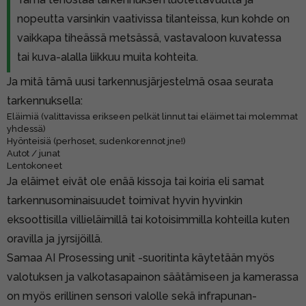
nopeutta varsinkin vaativissa tilanteissa, kun kohde on
vaikkapa tiheässä metsässä, vastavaloon kuvatessa
tai kuva-alalla liikkuu muita kohteita.
Ja mitä tämä uusi tarkennusjärjestelmä osaa seurata
tarkennuksella:
Eläimiä (valittavissa erikseen pelkät linnut tai eläimet tai molemmat
yhdessä)
Hyönteisiä (perhoset, sudenkorennot jne!)
Autot / junat
Lentokoneet
Ja eläimet eivät ole enää kissoja tai koiria eli samat
tarkennusominaisuudet toimivat hyvin hyvinkin
eksoottisilla villieläimillä tai kotoisimmilla kohteilla kuten
oravilla ja jyrsijöillä.
Samaa AI Prosessing unit -suoritinta käytetään myös
valotuksen ja valkotasapainon säätämiseen ja kamerassa
on myös erillinen sensori valolle sekä infrapunan-