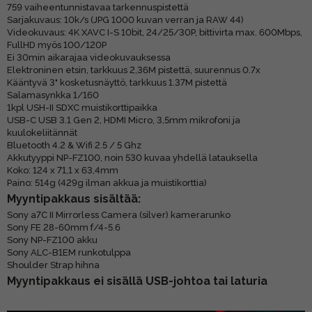
759 vaiheentunnistavaa tarkennuspistettä
Sarjakuvaus: 10k/s (JPG 1000 kuvan verran ja RAW 44)
Videokuvaus: 4K XAVC I-S 10bit, 24/25/30P, bittivirta max. 600Mbps,
FullHD myös 100/120P
Ei 30min aikarajaa videokuvauksessa
Elektroninen etsin, tarkkuus 2,36M pistettä, suurennus 0.7x
Kääntyvä 3" kosketusnäyttö, tarkkuus 1.37M pistettä
Salamasynkka 1/160
1kpl USH-II SDXC muistikorttipaikka
USB-C USB 3.1 Gen 2, HDMI Micro, 3,5mm mikrofoni ja
kuulokeliitännät
Bluetooth 4.2 & Wifi 2.5 / 5 Ghz
Akkutyyppi NP-FZ100, noin 530 kuvaa yhdellä latauksella
Koko: 124 x 71,1 x 63,4mm
Paino: 514g (429g ilman akkua ja muistikorttia)
Myyntipakkaus sisältää:
Sony a7C II Mirrorless Camera (silver) kamerarunko
Sony FE 28-60mm f/4-5.6
Sony NP-FZ100 akku
Sony ALC-B1EM runkotulppa
Shoulder Strap hihna
Myyntipakkaus ei sisällä USB-johtoa tai laturia