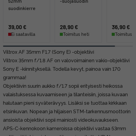
52mm
-suojasuodin
suodinkierre
39,00 €
28,90 €
36,90 €
Ei saatavilla
Toimitus heti
Toimitus h
Viltrox AF 35mm F1.7 (Sony E) -objektiivi
Viltrox 35mm f/1.8 AF on valovoimainen vakio-objektiivi
Sony E -kiinnityksellä. Todella kevyt, painoa vain 170
grammaa!
Objektiivin suurin aukko f/1.7 sopii erityisesti heikossa
valaistuksessa kuvaamiseen ja tilanteisiin, joissa kuvaan
halutaan pieni syväterävyys. Lisäksi se tuottaa kirkkaan
etsinkuvan. Nopean ja hiljaisen STM-tarkennusmoottorin
ansioista objektiivi sopii mainiosti videokuvaukseen.
APS-C-kennokoon kameroissa objektiivi vastaa 53mm