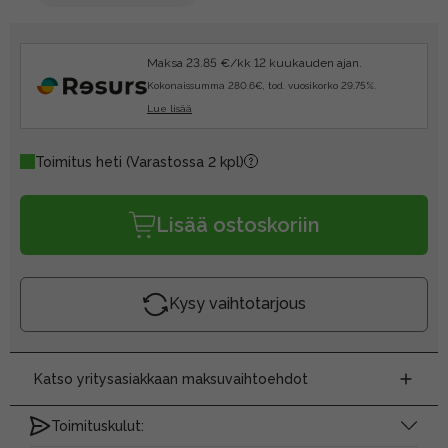
Maksa 23.85 €/kk 12 kuukauden ajan.
Kokonaissumma 280.6€, tod. vuosikorko 29.75%.
Lue lisää
Toimitus heti
(Varastossa 2 kpl)
Lisää ostoskoriin
Kysy vaihtotarjous
Katso yritysasiakkaan maksuvaihtoehdot
Toimituskulut: