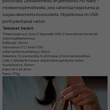
polttoväliä. Linssielementit on pinnoitettu HD Nano -
monikerrospinnoitteella, joka vähentää heijastumia ja
suojaa rakennetta kosteudelta. Objektiivissa on USB-
portti päivityksiä varten.
Tekniset tiedot:
Yhteensopivuus: Sony E bajonetti (APS-C kennokoon kamerat)
Automaattitarkennus
Polttoväli: 35mm
Valovoima: f/1.7 (min f/16)
Lähin tarkennusetäisyys: 40cm
Rakenne: 11 elementtiä 9 ryhmässä, 9 himmenninlehteä
USB-C liitäntä firmware-ohjelmiston päivitystä varten
Suodinkierre: 52mm
Koko: 64 x 54.3mm
Paino: 170g