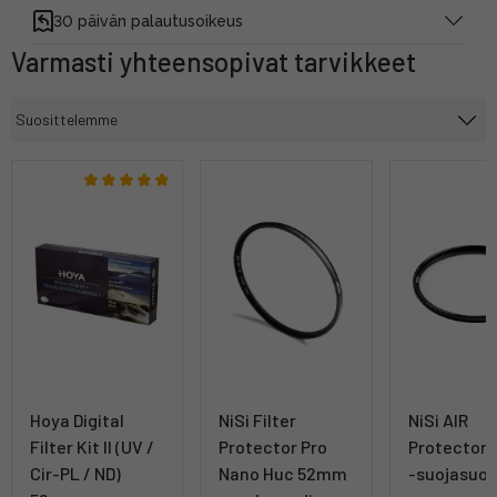
30 päivän palautusoikeus
Varmasti yhteensopivat tarvikkeet
Hoya Digital
NiSi Filter
NiSi AIR
Filter Kit II (UV /
Protector Pro
Protector
Cir-PL / ND)
Nano Huc 52mm
-suojasuod