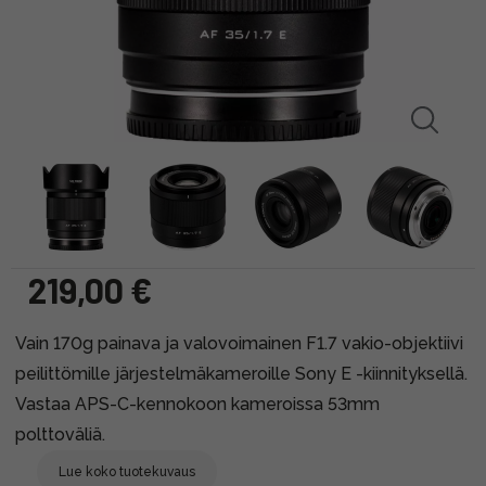
219,00 €
Vain 170g painava ja valovoimainen F1.7 vakio-objektiivi
peilittömille järjestelmäkameroille Sony E -kiinnityksellä.
Vastaa APS-C-kennokoon kameroissa 53mm
polttoväliä.
Lue koko tuotekuvaus