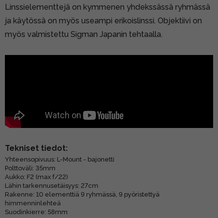
Linssielementtejä on kymmenen yhdekssässä ryhmässä
ja käytössä on myös useampi erikoislinssi. Objektiivi on
myös valmistettu Sigman Japanin tehtaalla.
Tekniset tiedot:
Yhteensopivuus: L-Mount - bajonetti
Polttoväli: 35mm
Aukko: F2 (max f/22)
Lähin tarkennusetäisyys: 27cm
Rakenne: 10 elementtiä 9 ryhmässä, 9 pyöristettyä
himmenninlehteä
Suodinkierre: 58mm