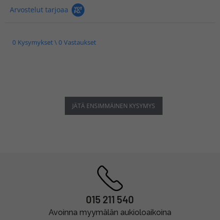
Arvostelut tarjoaa
0 Kysymykset \ 0 Vastaukset
JÄTÄ ENSIMMÄINEN KYSYMYS
015 211 540
Avoinna myymälän aukioloaikoina