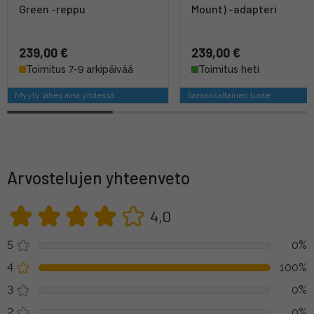
Green -reppu
Mount) -adapteri
239,00 €
239,00 €
Toimitus 7-9 arkipäivää
Toimitus heti
Myyty lähes aina yhdessä
Samankaltainen tuote
Arvostelujen yhteenveto
4,0
5
0%
4
100%
3
0%
2
0%