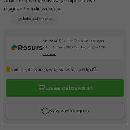
Aukkorengas objektiivissa ja huippukätevä
magneettinen linssinsuoja.
Lue koko tuotekuvaus
Maksa 60.51 €/kk 12 kuukauden ajan.
Kokonaissumma 720.6€, tod. vuosikorko 9.13%.
Lue lisää
Toimitus 4 - 6 arkipäivää
(Varastossa 0 kpl)
Lisää ostoskoriin
Kysy vaihtotarjous