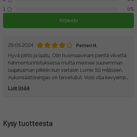
1
0%
Kirjaudu
29.05.2024
Petteri H.
Hyvä piirto ja laatu. Olin huomaavinani pientä viivettä
hahmontunnistuksessa mutta mennee suuremman
laajakulman piikkiin kun vertasin Lumix 50 milliseen.
Aukonsäätörengas on tervetullut. Voisi olla kevyempi,
siitä yksi tähti pois.
Lue lisää
Kysy tuotteesta