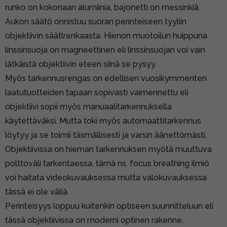
runko on kokonaan alumiinia, bajonetti on messinkiä.
Aukon säätö onnistuu suoran perinteiseen tyyliin
objektiivin säätlrenkaasta. Hienon muotoilun huippuna
linssinsuoja on magneettinen eli linssinsuojan voi vain
lätkäistä objektiivin eteen siinä se pysyy.
Myös tarkennusrengas on edellisen vuosikymmenten
laatutuotteiden tapaan sopivasti vaimennettu eli
objektiivi sopii myös manuaalitarkennuksella
käytettäväksi. Mutta toki myös automaattitarkennus
löytyy ja se toimii täsmällisesti ja varsin äänettömästi.
Objektiivissa on hieman tarkennuksen myötä muuttuva
polttoväli tarkentaessa, tämä ns. focus breathing ilmiö
voi haitata videokuvauksessa mutta valokuvauksessa
tässä ei ole väliä.
Perinteisyys loppuu kuitenkin optiseen suunnitteluun eli
tässä objektiivissa on moderni optinen rakenne.