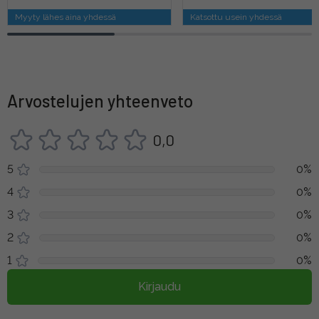
Myyty lähes aina yhdessä
Katsottu usein yhdessä
Arvostelujen yhteenveto
0,0
5
0%
4
0%
3
0%
2
0%
1
0%
Kirjaudu