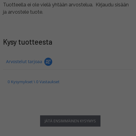
Tuotteella ei ole vielä yhtään arvostelua.
Kirjaudu sisään
ja arvostele tuote.
Kysy tuotteesta
Arvostelut tarjoaa
0 Kysymykset \ 0 Vastaukset
JÄTÄ ENSIMMÄINEN KYSYMYS