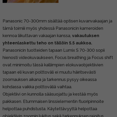
Panasonic 70-300mm sisältää optisen kuvanvakaajan ja
tämä toimiii myös yhdessä Panasonicin kameroiden
kennoa liikuttavan vakaajan kanssa,
vakautuksen
yhteenlaskettu teho on tällöin 5.5 aukkoa.
Panasonicin tuotteiden tapaan Lumix S 70-300 sopii
hienosti videokuvaukseen, Focus breathing ja Focus shift
ovat minimoitu tässä kalliimpien elokuvaobjektiivien
tapaan eli kuvan polttoväli ei muutu häiritsevästi
zoomauksen aikana ja tarkennus pysyy oikeassa
kohdassa vaikka polttoväliä vaihtaa.
Objektiivi on kunnolla sääsuojattu ja kestää myös
pakkasen. Etummaisen linssielementin fluoripinnoite
helpottaa puhdistusta. Käytettävyyttä helpottaa
objektiivin zoomin lukitus sekä tarkennuksen rajoitus