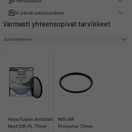
Toimituskulut:
30 päivän palautusoikeus
Varmasti yhteensopivat tarvikkeet
Hoya Fusion Antistatic
NiSi AIR
Next CIR-PL 77mm
Protector 77mm