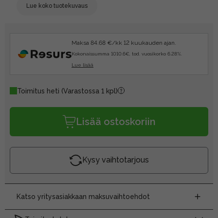
Lue koko tuotekuvaus
Maksa 84.68 €/kk 12 kuukauden ajan.
Kokonaissumma 1010.6€, tod. vuosikorko 6.28%.
Lue lisää
Toimitus heti
(Varastossa 1 kpl)
Lisää ostoskoriin
Kysy vaihtotarjous
Katso yritysasiakkaan maksuvaihtoehdot