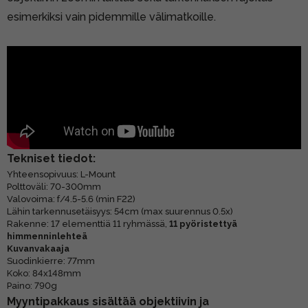
esimerkiksi vain pidemmille välimatkoille.
Tekniset tiedot:
Yhteensopivuus: L-Mount
Polttoväli: 70-300mm
Valovoima: f/4.5-5.6 (min F22)
Lähin tarkennusetäisyys: 54cm (max suurennus 0.5x)
Rakenne: 17 elementtiä 11 ryhmässä,
11 pyöristettyä
himmenninlehteä
Kuvanvakaaja
Suodinkierre: 77mm
Koko: 84x148mm
Paino: 790g
Myyntipakkaus sisältää objektiivin ja