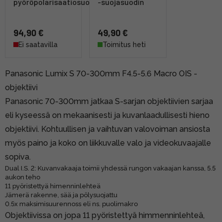
pyöröpolarisaatiosuodin
-suojasuodin
94,90 €
49,90 €
Ei saatavilla
Toimitus heti
Panasonic Lumix S 70-300mm F4.5-5.6 Macro OIS -
objektiivi
Panasonic 70-300mm jatkaa S-sarjan objektiivien sarjaa
eli kyseessä on mekaanisesti ja kuvanlaadullisesti hieno
objektiivi. Kohtuullisen ja vaihtuvan valovoiman ansiosta
myös paino ja koko on liikkuvalle valo ja videokuvaajalle
sopiva.
Dual I.S. 2: Kuvanvakaaja toimii yhdessä rungon vakaajan kanssa, 5.5
aukon teho
11 pyöristettyä himenninlehteä
Jämerä rakenne, sää ja pölysuojattu
0.5x maksimisuurennoss eli ns. puolimakro
Objektiivissa on jopa 11 pyöristettyä himmenninlehteä,