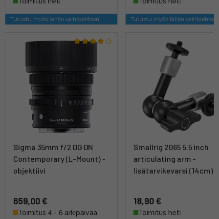
Toimitus heti
Toimitus heti
Tutustu myös tähän vaihtoehtoon
Tutustu myös tähän vaihtoehtoo
Sigma 35mm f/2 DG DN
Smallrig 2065 5.5 inch
Contemporary (L-Mount) -
articulating arm -
objektiivi
lisätarvikevarsi (14cm)
659,00 €
18,90 €
Toimitus 4 - 6 arkipäivää
Toimitus heti