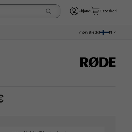
Kirjaudu
Ostoskori
Yhteystiedot
FI
€