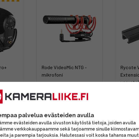
ro+
Rode VideoMic NTG -
Rycote 
mikrofoni
Extensi
varuste
239,00 €
34,90 
Toimitus heti
Toimitu
empaa palvelua evästeiden avulla
ihtoehtoon
Tutustu myös tähän vaihtoehtoon
Tämä saatta
mme evästeiden avulla sivuston käytöstä tietoja, joiden avulla
tämme verkkokauppaamme sekä tarjoamme sinulle kiinnostava
eita ja parempia tarjouksia. Halutessasi voit koska tahansa muu