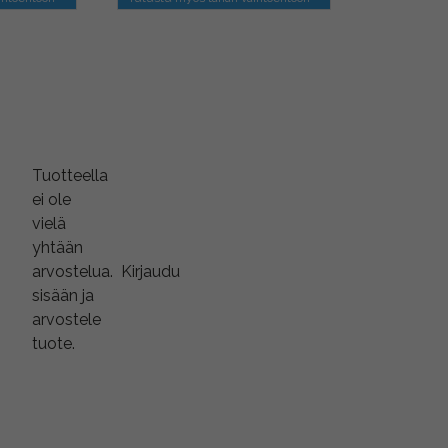
Tuotteella
ei ole
vielä
yhtään
arvostelua.
Kirjaudu
sisään ja
arvostele
tuote.