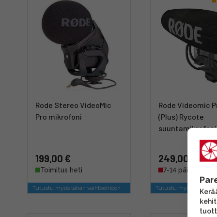
Rode Stereo VideoMic
Rode Videomic P
Pro mikrofoni
(Plus) Rycote
suuntamikrofoni
199,00 €
249,00 €
Toimitus heti
7-14 päivää
Par
Tutustu myös tähän vaihtoehtoon
Tutustu myös tähän va
Kerää
kehi
tuott