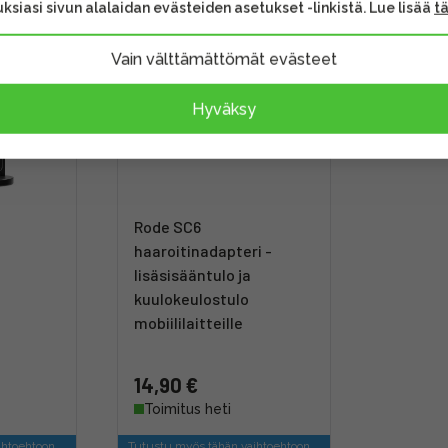
ksiasi sivun alalaidan evästeiden asetukset -linkistä. Lue lisää
t
Vain välttämättömät evästeet
Hyväksy
Rode SC6
haaroitinadapteri -
lisäsisääntulo ja
kuulokeulostulo
mobiililaitteille
14,90 €
Toimitus heti
ihtoehtoon
Tutustu myös tähän vaihtoehtoon