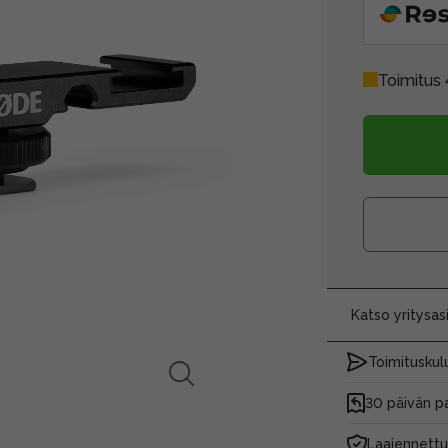
Toimitus 
Katso yritysa
Toimituskulu
30 päivän p
Laajennettu