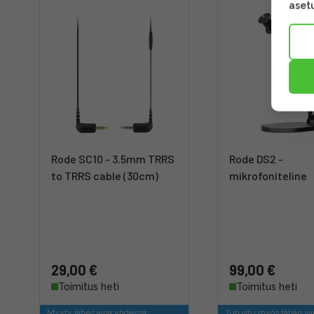
asetu
Rode SC10 - 3.5mm TRRS
Rode DS2 -
to TRRS cable (30cm)
mikrofoniteline
29,00 €
99,00 €
Toimitus heti
Toimitus heti
Myyty lähes aina yhdessä
Tutustu myös tähän va