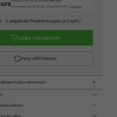
Maksa 10 €/kk 12 kuukauden ajan.
Kokonaissumma 25.5€, tod. vuosikorko 151.81%.
Lue lisää
4 - 6 arkipäivää
(Maahantuojalla yli 5 kpl)
Lisää ostoskoriin
Kysy vaihtotarjous
siakkaan maksuvaihtoehdot
t:
alautusoikeus
 Rode takuu