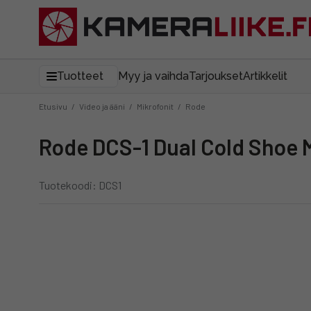
Tuotteet
Myy ja vaihda
Tarjoukset
Artikkelit
Etusivu
/
Video ja ääni
/
Mikrofonit
/
Rode
Rode DCS-1 Dual Cold Shoe 
Tuotekoodi: DCS1