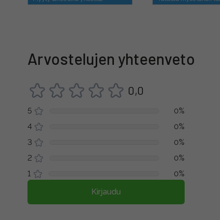
Arvostelujen yhteenveto
0,0
5
0%
4
0%
3
0%
2
0%
1
0%
Kirjaudu