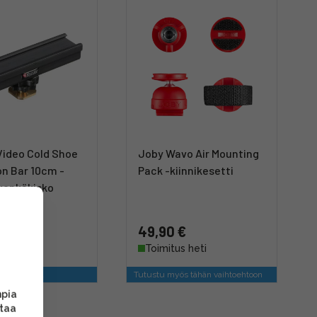
Video Cold Shoe
Joby Wavo Air Mounting
on Bar 10cm -
Pack -kiinnikesetti
kenkäkisko
€
49,90 €
s heti
Toimitus heti
a kiinnostaa
Tutustu myös tähän vaihtoehtoon
mpia
ttaa