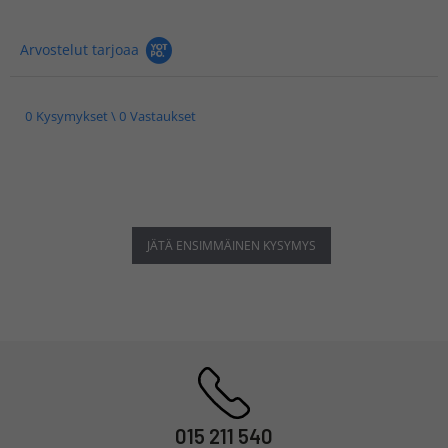
Arvostelut tarjoaa
0 Kysymykset \ 0 Vastaukset
JÄTÄ ENSIMMÄINEN KYSYMYS
015 211 540