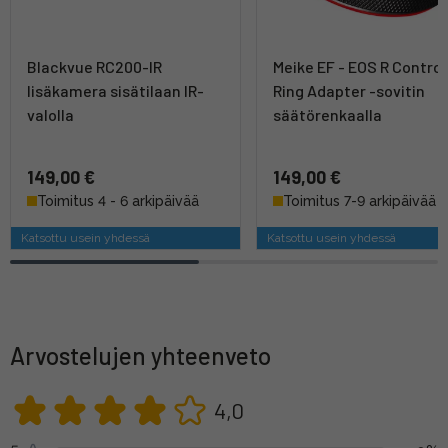
Blackvue RC200-IR
Meike EF - EOS R Control
lisäkamera sisätilaan IR-
Ring Adapter -sovitin
valolla
säätörenkaalla
149,00 €
149,00 €
Toimitus 4 - 6 arkipäivää
Toimitus 7-9 arkipäivää
Katsottu usein yhdessä
Katsottu usein yhdessä
Arvostelujen yhteenveto
4,0