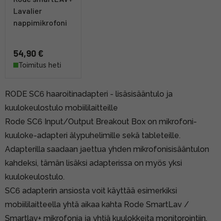
Lavalier
nappimikrofoni
54,90 €
Toimitus heti
RODE SC6 haaroitinadapteri - lisäsisääntulo ja
kuulokeulostulo mobiililaitteille
Rode SC6 Input/Output Breakout Box on mikrofoni-
kuuloke-adapteri älypuhelimille sekä tableteille.
Adapterilla saadaan jaettua yhden mikrofonisisääntulon
kahdeksi, tämän lisäksi adapterissa on myös yksi
kuulokeulostulo.
SC6 adapterin ansiosta voit käyttää esimerkiksi
mobiililaitteella yhtä aikaa kahta Rode SmartLav /
Smartlav+ mikrofonia ja yhtiä kuulokkeita monitorointiin.