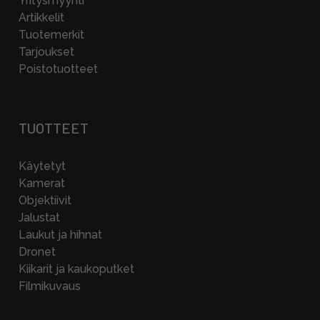
Yritysmyynti
Artikkelit
Tuotemerkit
Tarjoukset
Poistotuotteet
TUOTTEET
Käytetyt
Kamerat
Objektiivit
Jalustat
Laukut ja hihnat
Dronet
Kiikarit ja kaukoputket
Filmikuvaus