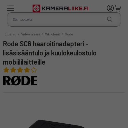
Etusivu
/
Video ja ääni
/
Mikrofonit
/
Rode
Rode SC6 haaroitinadapteri -
lisäsisääntulo ja kuulokeulostulo
mobiililaitteille