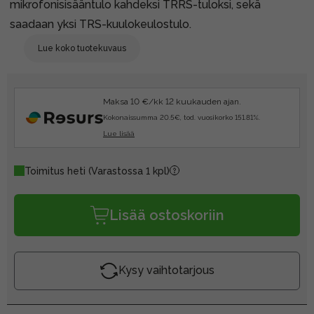
mikrofonisisääntulo kahdeksi TRRS-tuloksi, sekä
saadaan yksi TRS-kuulokeulostulo.
Lue koko tuotekuvaus
Maksa 10 €/kk 12 kuukauden ajan.
Kokonaissumma 20.5€, tod. vuosikorko 151.81%.
Lue lisää
Toimitus heti
(Varastossa 1 kpl)
Lisää ostoskoriin
Kysy vaihtotarjous