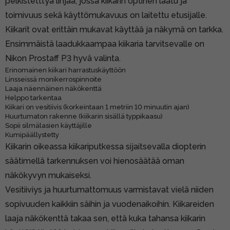
pelkistetttyä linjaa, jossa kiikarin optinen laatu ja
toimivuus sekä käyttömukavuus on laitettu etusijalle.
Kiikarit ovat erittäin mukavat käyttää ja näkymä on tarkka.
Ensimmäistä laadukkaampaa kiikaria tarvitsevalle on
Nikon Prostaff P3 hyvä valinta.
Erinomainen kiikari harrastuskäyttöön
Linsseissä monikerrospinnoite
Laaja näennäinen näkökenttä
Helppo tarkentaa
Kiikari on vesitiivis (korkeintaan 1 metriin 10 minuutin ajan)
Huurtumaton rakenne (kiikarin sisällä typpikaasu)
Sopii silmälasien käyttäjille
Kumipäällystetty
Kiikarin oikeassa kiikariputkessa sijaitsevalla diopterin
säätimellä tarkennuksen voi hienosäätää oman
näkökyvyn mukaiseksi.
Vesitiiviys ja huurtumattomuus varmistavat vielä niiden
sopivuuden kaikkiin säihin ja vuodenaikoihin. Kiikareiden
laaja näkökenttä takaa sen, että kuka tahansa kiikarin