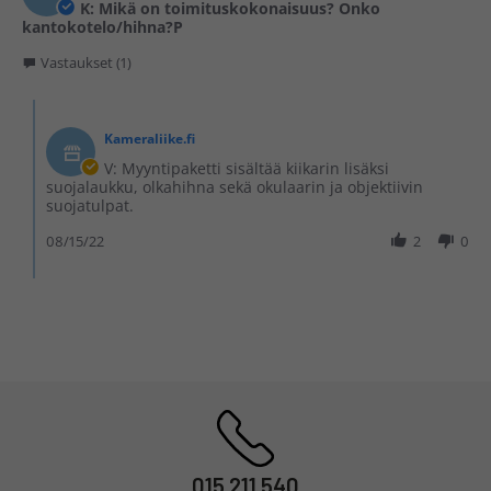
K: Mikä on toimituskokonaisuus? Onko
kantokotelo/hihna?P
Vastaukset (1)
Kameraliike.fi
V: Myyntipaketti sisältää kiikarin lisäksi
suojalaukku, olkahihna sekä okulaarin ja objektiivin
suojatulpat.
08/15/22
2
0
015 211 540