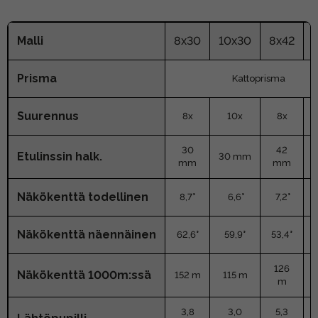
Malli
8x30
10x30
8x42
Prisma
Kattoprisma
Suurennus
8x
10x
8x
30
42
Etulinssin halk.
30 mm
mm
mm
Näkökenttä todellinen
8,7°
6,6°
7,2°
Näkökenttä
näennäinen
62,6°
59,9°
53,4°
126
Näkökenttä 1000m:ssä
152 m
115 m
m
3,8
3,0
5,3