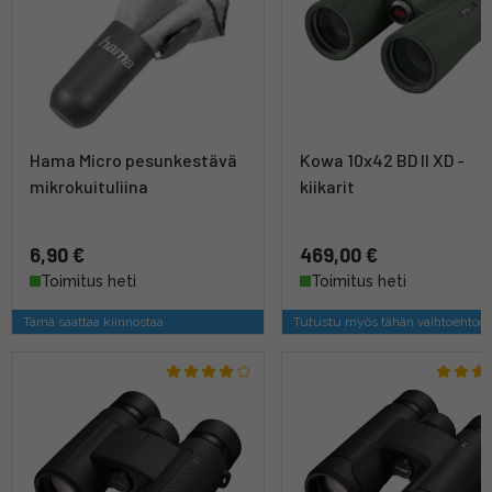
Hama Micro pesunkestävä
Kowa 10x42 BD II XD -
mikrokuituliina
kiikarit
6,90 €
469,00 €
Toimitus heti
Toimitus heti
Tämä saattaa kiinnostaa
Tutustu myös tähän vaihtoehtoo