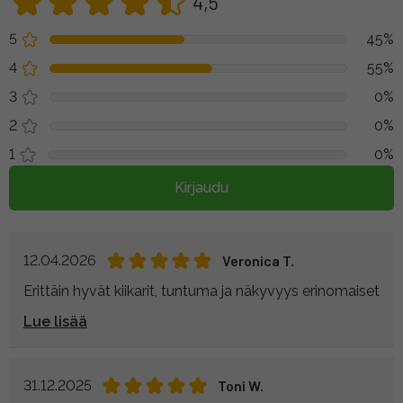
4,5
5
45%
4
55%
3
0%
2
0%
1
0%
Kirjaudu
12.04.2026
Veronica T.
Erittäin hyvät kiikarit, tuntuma ja näkyvyys erinomaiset
Lue lisää
31.12.2025
Toni W.