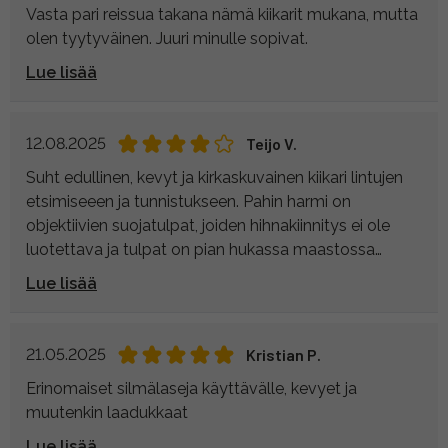
Vasta pari reissua takana nämä kiikarit mukana, mutta
olen tyytyväinen. Juuri minulle sopivat.
Lue lisää
12.08.2025
Teijo V.
Suht edullinen, kevyt ja kirkaskuvainen kiikari lintujen
etsimiseeen ja tunnistukseen. Pahin harmi on
objektiivien suojatulpat, joiden hihnakiinnitys ei ole
luotettava ja tulpat on pian hukassa maastossa
rämpiessä.
Lue lisää
21.05.2025
Kristian P.
Erinomaiset silmälaseja käyttävälle, kevyet ja
muutenkin laadukkaat
Lue lisää