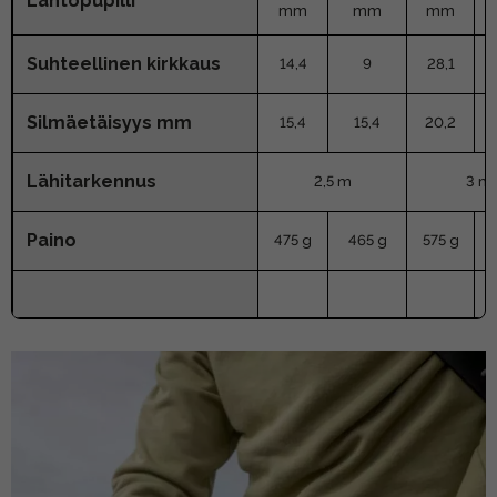
Lähtöpupilli
mm
mm
mm
Suhteellinen kirkkaus
14,4
9
28,1
Silmäetäisyys mm
15,4
15,4
20,2
Lähitarkennus
2,5 m
3 m
Paino
475 g
465 g
575 g