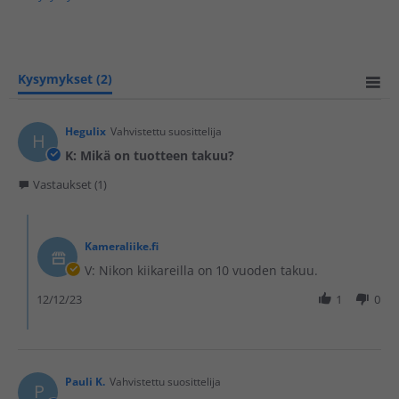
Kysymykset
(2)
Hegulix
Vahvistettu suosittelija
H
K: Mikä on tuotteen takuu?
Vastaukset (1)
Kameraliike.fi
V: Nikon kiikareilla on 10 vuoden takuu.
12/12/23
1
0
Pauli K.
Vahvistettu suosittelija
P