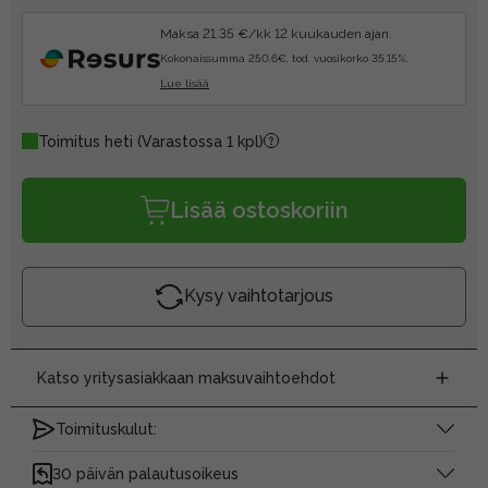
Maksa 21.35 €/kk 12 kuukauden ajan.
Kokonaissumma 250.6€, tod. vuosikorko 35.15%.
Lue lisää
Toimitus heti
(Varastossa 1 kpl)
Lisää ostoskoriin
Kysy vaihtotarjous
Katso yritysasiakkaan maksuvaihtoehdot
Toimituskulut:
30 päivän palautusoikeus