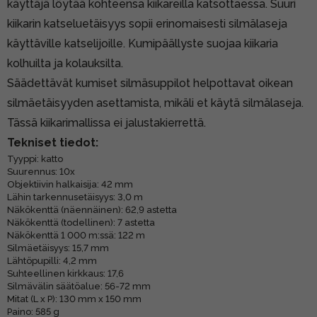
käyttäjä löytää kohteensa kiikareilla katsottaessa. Suuri
kiikarin katseluetäisyys sopii erinomaisesti silmälaseja
käyttäville katselijoille. Kumipäällyste suojaa kiikaria
kolhuilta ja kolauksilta.
Säädettävät kumiset silmäsuppilot helpottavat oikean
silmäetäisyyden asettamista, mikäli et käytä silmälaseja.
Tässä kiikarimallissa ei jalustakierrettä.
Tekniset tiedot:
Tyyppi: katto
Suurennus: 10x
Objektiivin halkaisija: 42 mm
Lähin tarkennusetäisyys: 3,0 m
Näkökenttä (näennäinen): 62,9 astetta
Näkökenttä (todellinen): 7 astetta
Näkökenttä 1 000 m:ssä: 122 m
Silmäetäisyys: 15,7 mm
Lähtöpupilli: 4,2 mm
Suhteellinen kirkkaus: 17,6
Silmävälin säätöalue: 56-72 mm
Mitat (L x P): 130 mm x 150 mm
Paino: 585 g