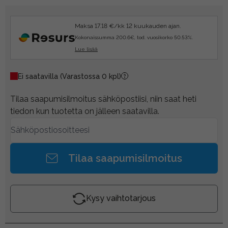
Maksa 17.18 €/kk 12 kuukauden ajan.
Kokonaissumma 200.6€, tod. vuosikorko 50.53%.
Lue lisää
Ei saatavilla
(Varastossa 0 kpl)
Tilaa saapumisilmoitus sähköpostiisi, niin saat heti
tiedon kun tuotetta on jälleen saatavilla.
Tilaa saapumisilmoitus
Kysy vaihtotarjous