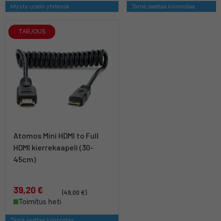
Myyty usein yhdessä
Tämä saattaa kiinnostaa
TARJOUS
Atomos Mini HDMI to Full
HDMI kierrekaapeli (30-
45cm)
39,20 €
(49,00 €)
Toimitus heti
Tämä saattaa kiinnostaa