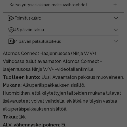
Katso yritysasiakkaan maksuvaihtoehdot
Toimituskulut:
45 päivän takuu
14 päivän palautusoikeus
Atomos Connect -laajennusosa (Ninja V/V+)
Vaihdossa tullut avaamaton Atomos Connect -
laajennusosa Ninja V/V+ -videotallentimille.
Tuotteen kunto:
Uusi. Avaamaton pakkaus muoveineen.
Mukana:
Alkuperäispakkauksen sisältö.
Huomioithan, että käytettyjen laitteiden mukana tulevat
lisävarusteet voivat vaihdella, eivätkä ne täysin vastaa
alkuperäispakkauksen sisältöä.
Takuu:
1kk.
ALV-vähennyskelpoinen:
Ei.