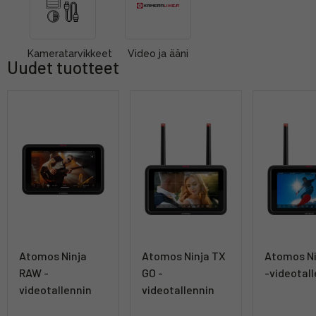
Kameratarvikkeet
Video ja ääni
Uudet tuotteet
Atomos Ninja
Atomos Ninja TX
Atomos Ni
RAW -
GO -
-videotal
videotallennin
videotallennin