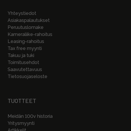
Yhteystiedot
Asiakaspalautukset
Peruutuslomake
Kameraliike-rahoitus
Leasing-rahoitus
Tax free myynti
Takuu ja tuki
Toimitusehdot
Saavutettavuus
Tietosuojaseloste
TUOTTEET
Meidän 100v historia
Yritysmyynti
Artikkelit