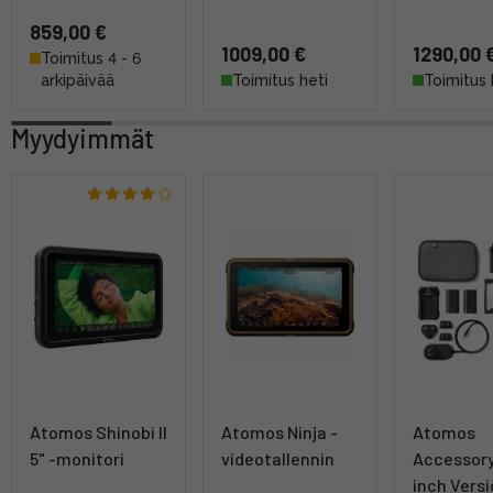
859,00 €
1009,00 €
1290,00 
Toimitus 4 - 6
arkipäivää
Toimitus heti
Toimitus 
Myydyimmät
Atomos Shinobi II
Atomos Ninja -
Atomos
5" -monitori
videotallennin
Accessory 
inch Versi