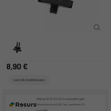
8,90 €
Lue koko tuotekuvaus
Maksa 10 €/kk 12 kuukauden ajan.
Kokonaissumma 8.9€, tod. vuosikorko 0%.
Lue lisää