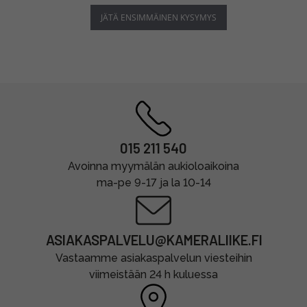
JÄTÄ ENSIMMÄINEN KYSYMYS
015 211 540
Avoinna myymälän aukioloaikoina
ma-pe 9-17 ja la 10-14
ASIAKASPALVELU@KAMERALIIKE.FI
Vastaamme asiakaspalvelun viesteihin
viimeistään 24 h kuluessa