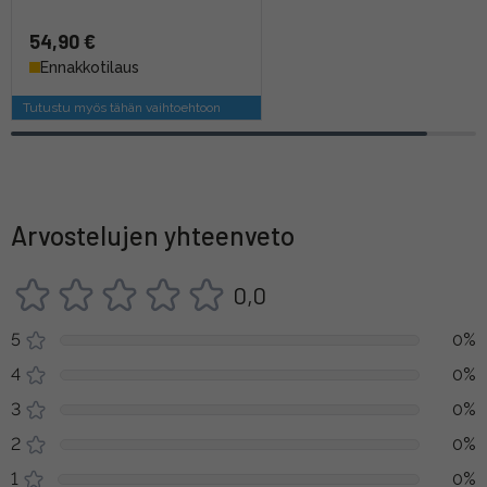
54,90 €
Ennakkotilaus
Tutustu myös tähän vaihtoehtoon
Arvostelujen yhteenveto
0,0
5
0%
4
0%
3
0%
2
0%
1
0%