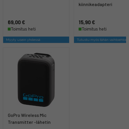
kiinnikeadapteri
69,00 €
15,90 €
Toimitus heti
Toimitus heti
Myyty usein yhdessä
Tutustu myös tähän vaihtoehtoo
GoPro Wireless Mic
Transmitter -lähetin