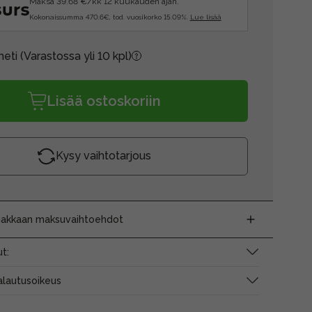
Maksa 39.68 €/kk 12 kuukauden ajan.
Kokonaissumma 470.6€, tod. vuosikorko 15.09%.
Lue lisää
heti
(Varastossa yli 10 kpl)
Lisää ostoskoriin
Kysy vaihtotarjous
siakkaan maksuvaihtoehdot
t:
alautusoikeus