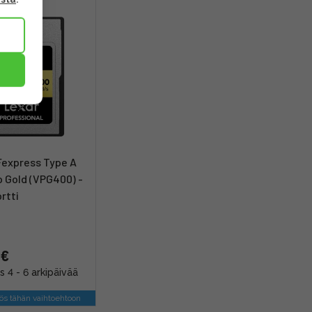
Fexpress Type A
 Gold (VPG400) -
rtti
 €
s 4 - 6 arkipäivää
s tähän vaihtoehtoon