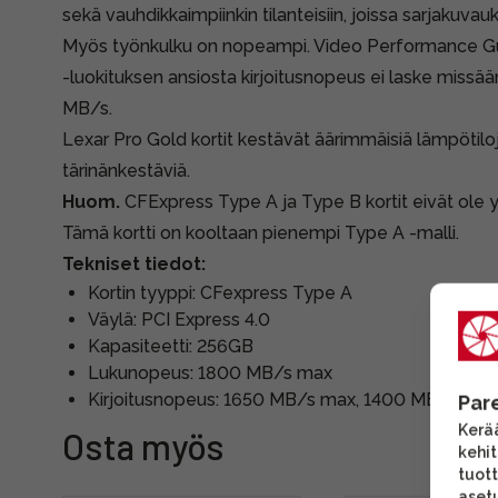
sekä vauhdikkaimpiinkin tilanteisiin, joissa sarjakuva
Myös työnkulku on nopeampi. Video Performance G
-luokituksen ansiosta kirjoitusnopeus ei laske missä
MB/s.
Lexar Pro Gold kortit kestävät äärimmäisiä lämpötiloj
tärinänkestäviä.
Huom.
CFExpress Type A ja Type B kortit eivät ole 
Tämä kortti on kooltaan pienempi Type A -malli.
Tekniset tiedot:
Kortin tyyppi: CFexpress Type A
Väylä: PCI Express 4.0
Kapasiteetti: 256GB
Lukunopeus: 1800 MB/s max
Kirjoitusnopeus: 1650 MB/s max, 1400 MB/s jatk
Par
Kerää
Osta myös
kehi
tuott
asetu