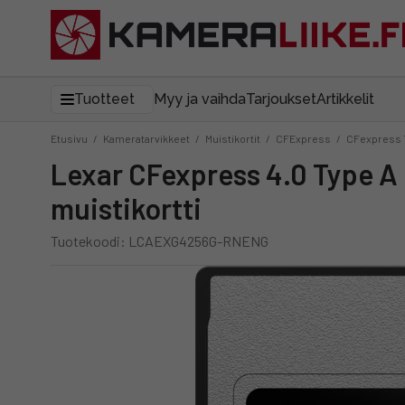
Tuotteet
Myy ja vaihda
Tarjoukset
Artikkelit
Etusivu
/
Kameratarvikkeet
/
Muistikortit
/
CFExpress
/
CFexpress 
Lexar CFexpress 4.0 Type A 256GB Pro Gold VPG400 (R1800/W1650) -
muistikortti
Tuotekoodi: LCAEXG4256G-RNENG