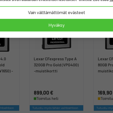
Vain välttämättömät evästeet
Hyväksy
 4.0
Lexar CFexpress Type A
Lexar C
old
320GB Pro Gold (VPG400)
80GB Pro
1650) -
-muistikortti
muistiko
899,00 €
169,90
Toimitus heti
Toimitu
ihtoehtoon
Tutustu myös tähän vaihtoehtoon
Tutustu myö