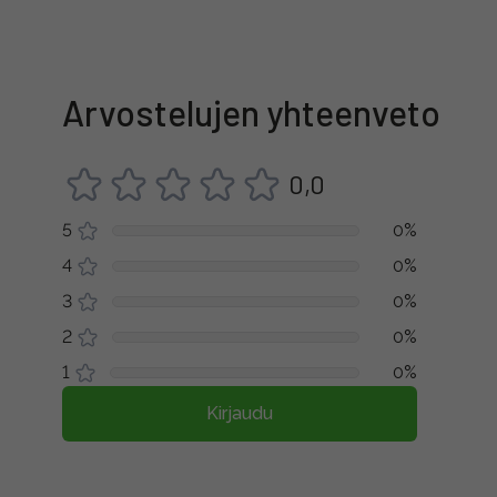
Arvostelujen yhteenveto
0,0
5
0%
4
0%
3
0%
2
0%
1
0%
Kirjaudu