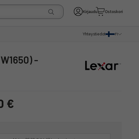
Kirjaudu
Ostoskori
Yhteystiedot
FI
0 €