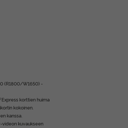
00 (R1800/W1650) -
FExpress korttien huima
kortin kokoinen.
en kanssa.
aw-videon kuvaukseen