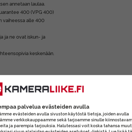
uksen annetaan laulaa.
uarantee 400 (VPG 400)
än vaiheessa alle 400
a ja ne ovat iskun- ja
yhteensopivia keskenään.
uva
empaa palvelua evästeiden avulla
mme evästeiden avulla sivuston käytöstä tietoja, joiden avulla
tämme verkkokauppaamme sekä tarjoamme sinulle kiinnostava
eita ja parempia tarjouksia. Halutessasi voit koska tahansa muu
ksiasi sivun alalaidan evästeiden asetukset -linkistä. Lue lisää
t