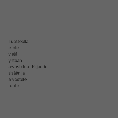
Tuotteella
ei ole
vielä
yhtään
arvostelua.
Kirjaudu
sisään ja
arvostele
tuote.