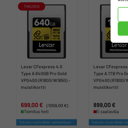
TARJOUS
Lexar CFexpress 4.0
Lexar CFexpress
Type A 640GB Pro Gold
Type A 1TB Pro G
VPG400 (R1800/W1650) -
VPG400 (R1800/W
muistikortti
muistikortti
699,00 €
899,00 €
(1059,00 €)
Toimitus heti
Ei saatavilla
Tutustu myös tähän vaihtoehtoon
Tutustu myös tähän va