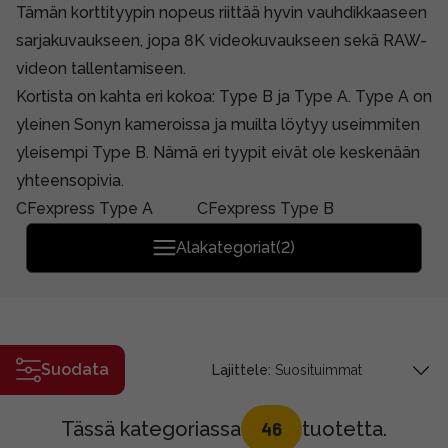
Tämän korttityypin nopeus riittää hyvin vauhdikkaaseen
sarjakuvaukseen, jopa 8K videokuvaukseen sekä RAW-
videon tallentamiseen.
Kortista on kahta eri kokoa: Type B ja Type A. Type A on
yleinen Sonyn kameroissa ja muilta löytyy useimmiten
yleisempi Type B. Nämä eri tyypit eivät ole keskenään
yhteensopivia.
CFexpress Type A
CFexpress Type B
Alakategoriat
(2)
Suodata
Lajittele:
Tässä kategoriassa
tuotetta.
46