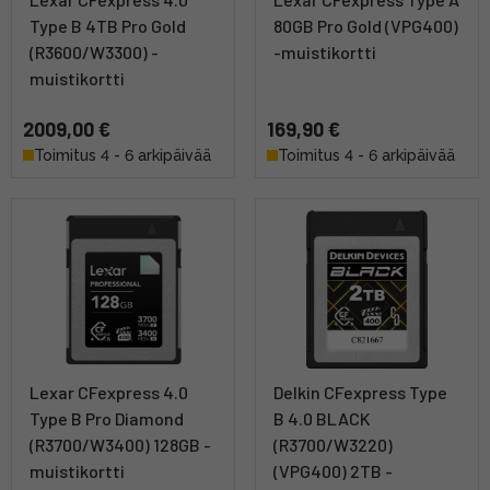
Type B 4TB Pro Gold
80GB Pro Gold (VPG400)
(R3600/W3300) -
-muistikortti
muistikortti
2009,00 €
169,90 €
Toimitus 4 - 6 arkipäivää
Toimitus 4 - 6 arkipäivää
Lexar CFexpress 4.0
Delkin CFexpress Type
Type B Pro Diamond
B 4.0 BLACK
(R3700/W3400) 128GB -
(R3700/W3220)
muistikortti
(VPG400) 2TB -