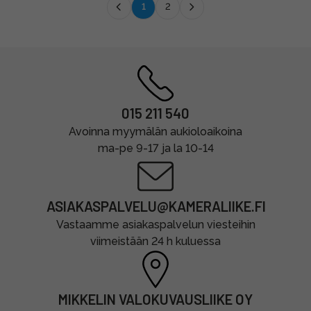
1
2
015 211 540
Avoinna myymälän aukioloaikoina
ma-pe 9-17 ja la 10-14
ASIAKASPALVELU@KAMERALIIKE.FI
Vastaamme asiakaspalvelun viesteihin
viimeistään 24 h kuluessa
MIKKELIN VALOKUVAUSLIIKE OY