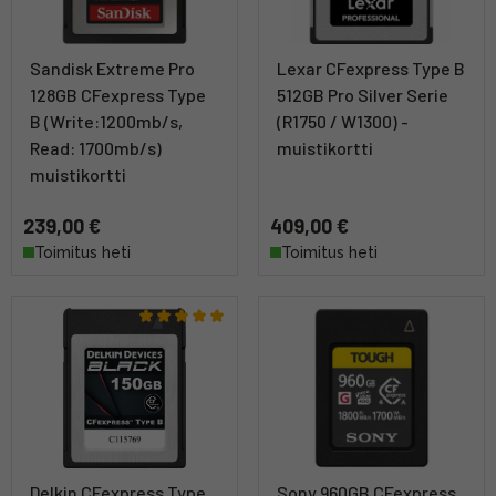
Sandisk Extreme Pro
Lexar CFexpress Type B
128GB CFexpress Type
512GB Pro Silver Serie
B (Write:1200mb/s,
(R1750 / W1300) -
Read: 1700mb/s)
muistikortti
muistikortti
239,00 €
409,00 €
Toimitus heti
Toimitus heti
Delkin CFexpress Type
Sony 960GB CFexpress