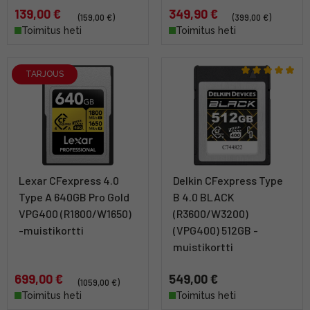
139,00 €
349,90 €
(159,00 €)
(399,00 €)
Toimitus heti
Toimitus heti
TARJOUS
Lexar CFexpress 4.0
Delkin CFexpress Type
Type A 640GB Pro Gold
B 4.0 BLACK
VPG400 (R1800/W1650)
(R3600/W3200)
-muistikortti
(VPG400) 512GB -
muistikortti
699,00 €
549,00 €
(1059,00 €)
Toimitus heti
Toimitus heti