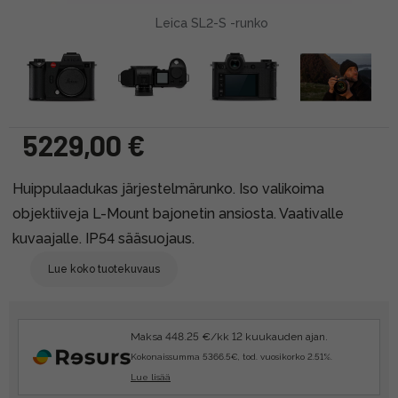
Leica SL2-S -runko
5229,00 €
Huippulaadukas järjestelmärunko. Iso valikoima
objektiiveja L-Mount bajonetin ansiosta. Vaativalle
kuvaajalle. IP54 sääsuojaus.
Lue koko tuotekuvaus
Maksa 448.25 €/kk 12 kuukauden ajan.
Kokonaissumma 5366.5€, tod. vuosikorko 2.51%.
Lue lisää