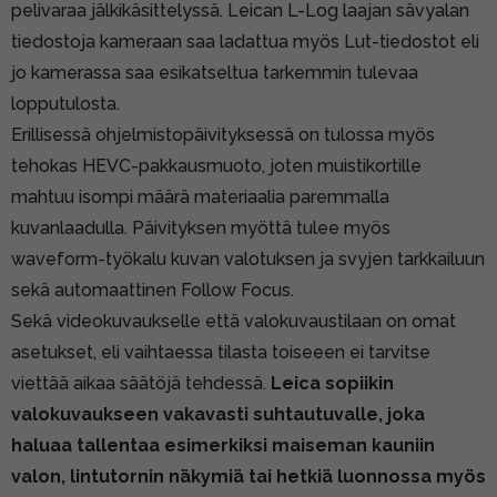
pelivaraa jälkikäsittelyssä. Leican L-Log laajan sävyalan
tiedostoja kameraan saa ladattua myös Lut-tiedostot eli
jo kamerassa saa esikatseltua tarkemmin tulevaa
lopputulosta.
Erillisessä ohjelmistopäivityksessä on tulossa myös
tehokas HEVC-pakkausmuoto, joten muistikortille
mahtuu isompi määrä materiaalia paremmalla
kuvanlaadulla. Päivityksen myöttä tulee myös
waveform-työkalu kuvan valotuksen ja svyjen tarkkailuun
sekä automaattinen Follow Focus.
Sekä videokuvaukselle että valokuvaustilaan on omat
asetukset, eli vaihtaessa tilasta toiseeen ei tarvitse
viettää aikaa säätöjä tehdessä.
Leica sopiikin
valokuvaukseen vakavasti suhtautuvalle, joka
haluaa tallentaa esimerkiksi maiseman kauniin
valon, lintutornin näkymiä tai hetkiä luonnossa myös