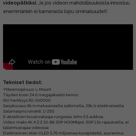
videopätkiksi.
Ja jos videon mahdollisuuksista innostuu
enemmänkin ei kamerasta lopu ominaisuudet!
Tekniset tiedot:
Yhteensopivuus: L-Mount
Täyden koon 24.6 megapikselin kenno
ISO herkkyys 50-100000
Sarjakuvaus 9k/s mekaanisella sulkimella, 25k/s elektronisella
Salamasyncronointi: 1/250
5-akselinen kuvanvakaaja rungossa, teho 5,5 aukkoa
Video: maks 4K 4:2:2 10-Bit
30P (400Mbps), 60P 1,5x rajauksella, ei
tallennusrajaa videossa
Elektroninen etsin OLED 5,76 miljoonaa kuvapistettä, suurennus