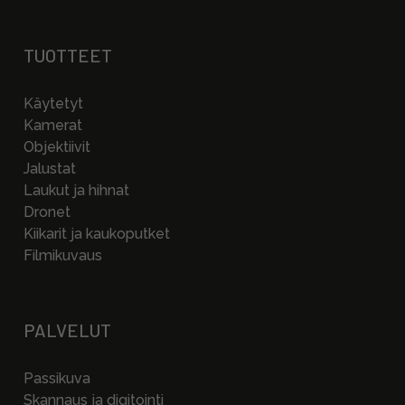
TUOTTEET
Käytetyt
Kamerat
Objektiivit
Jalustat
Laukut ja hihnat
Dronet
Kiikarit ja kaukoputket
Filmikuvaus
PALVELUT
Passikuva
Skannaus ja digitointi