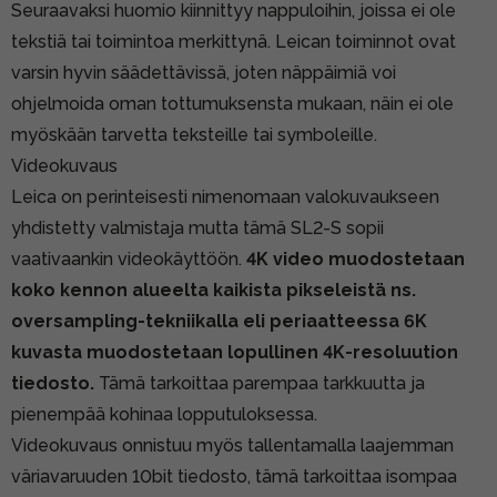
Seuraavaksi huomio kiinnittyy nappuloihin, joissa ei ole
tekstiä tai toimintoa merkittynä. Leican toiminnot ovat
varsin hyvin säädettävissä, joten näppäimiä voi
ohjelmoida oman tottumuksensta mukaan, näin ei ole
myöskään tarvetta teksteille tai symboleille.
Videokuvaus
Leica on perinteisesti nimenomaan valokuvaukseen
yhdistetty valmistaja mutta tämä SL2-S sopii
vaativaankin videokäyttöön.
4K video muodostetaan
koko kennon alueelta kaikista pikseleistä ns.
oversampling-tekniikalla eli periaatteessa 6K
kuvasta muodostetaan lopullinen 4K-resoluution
tiedosto.
Tämä tarkoittaa parempaa tarkkuutta ja
pienempää kohinaa lopputuloksessa.
Videokuvaus onnistuu myös tallentamalla laajemman
väriavaruuden 10bit tiedosto, tämä tarkoittaa isompaa