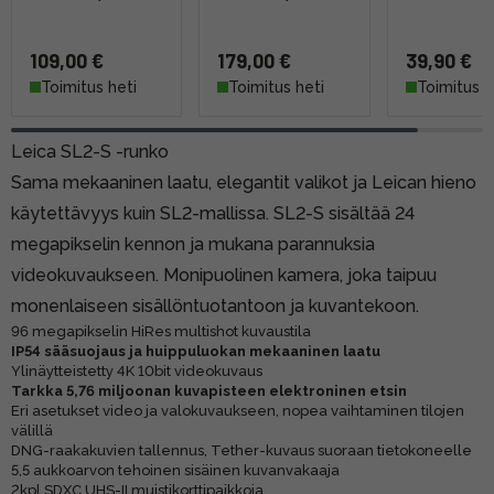
109,00 €
179,00 €
39,90 €
Toimitus heti
Toimitus heti
Toimitus h
Leica SL2-S -runko
Sama mekaaninen laatu, elegantit valikot ja Leican hieno
käytettävyys kuin SL2-mallissa. SL2-S sisältää 24
megapikselin kennon ja mukana parannuksia
videokuvaukseen. Monipuolinen kamera, joka taipuu
monenlaiseen sisällöntuotantoon ja kuvantekoon.
96 megapikselin HiRes multishot kuvaustila
IP54 sääsuojaus ja huippuluokan mekaaninen laatu
Ylinäytteistetty 4K 10bit videokuvaus
Tarkka 5,76 miljoonan kuvapisteen elektroninen etsin
Eri asetukset video ja valokuvaukseen, nopea vaihtaminen tilojen
välillä
DNG-raakakuvien tallennus, Tether-kuvaus suoraan tietokoneelle
5,5 aukkoarvon tehoinen sisäinen kuvanvakaaja
2kpl SDXC UHS-II muistikorttipaikkoja