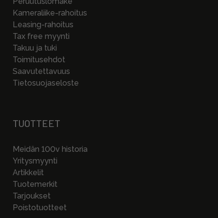
Peruutuslomake
Kameraliike-rahoitus
Leasing-rahoitus
Tax free myynti
Takuu ja tuki
Toimitusehdot
Saavutettavuus
Tietosuojaseloste
TUOTTEET
Meidän 100v historia
Yritysmyynti
Artikkelit
Tuotemerkit
Tarjoukset
Poistotuotteet