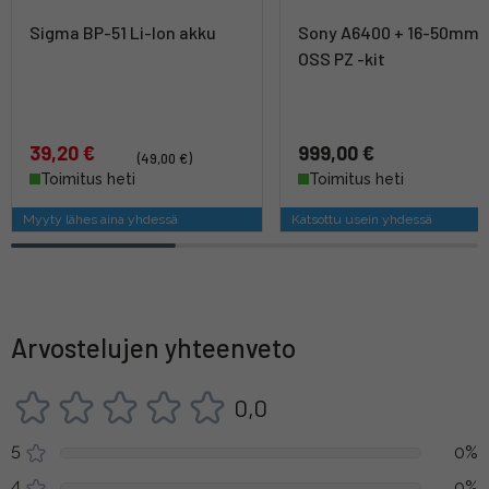
Sigma BP-51 Li-Ion akku
Sony A6400 + 16-50mm I
OSS PZ -kit
39,20 €
999,00 €
(49,00 €)
Toimitus heti
Toimitus heti
Myyty lähes aina yhdessä
Katsottu usein yhdessä
Arvostelujen yhteenveto
0,0
5
0%
4
0%