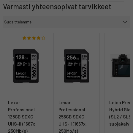
Varmasti yhteensopivat tarvikkeet
Lexar
Lexar
Leica Pre
Professional
Professional
Hybrid Glas
128GB SDXC
256GB SDXC
(SL2 / SL3)
UHS-II (1667x
UHS-II (1667x,
suojakalvo
250Mb/s)
250Mb/s)