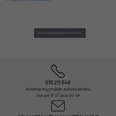
JÄTÄ ENSIMMÄINEN KYSYMYS
015 211 540
Avoinna myymälän aukioloaikoina
ma-pe 9-17 ja la 10-14