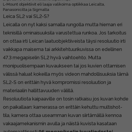
L-Mount objektiivit eli laaja valikoima optiikkaa Leicalta,
Panasonicilta ja Sigmalta
Leica SL2 vai SL2-S?
Leicalla on nyt kaksi samalla rungolla mutta hieman eri
teknisillä ominaisuuksila varustettua runkoa. Jos tarkoitus
on ottaa irti Leican laatuobjektiiveista täysi resoluutio irti
vaikkapa maisema tai arkkitehtuurikuvissa on edellinen
47.3 megapiselin SL2 hyvä vaihtoehto. Mutta
monipuolisempaan kuvaukseen tai jos kuvien ottamisen
välissä haluat kokeilla myös videon mahdollisuuksia tämä
SL2-S on erittäin hyvä kompromissi resoluution ja
materiaalin hallittavuuden välillä.
Resoluutiota kaipaaville on tosin ratkaisu jos kuvan kohde
on paikallaan: kamerassa on erittäin kehuttu multishot-
tila, kamera ottaa useamman kuvan siirtämällä kennoa
vakaajamekanismin avulla ja näistä kuvista kasataan
automaattisesti
96 megapikselin kuvatiedosto
!