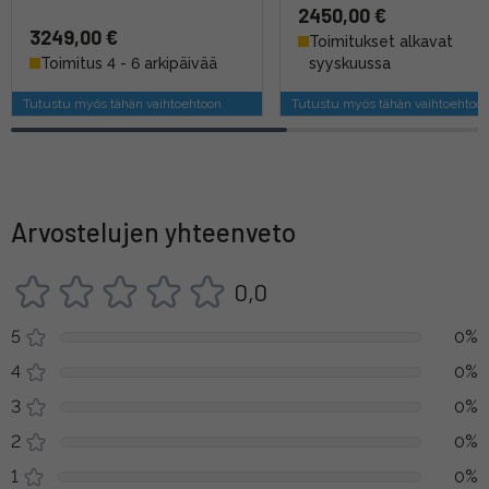
2450,00 €
3249,00 €
Toimitukset alkavat
Toimitus 4 - 6 arkipäivää
syyskuussa
Tutustu myös tähän vaihtoehtoon
Tutustu myös tähän vaihtoehtoo
Arvostelujen yhteenveto
0,0
5
0%
4
0%
3
0%
2
0%
1
0%