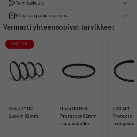
Toimituskulut:
30 päivän palautusoikeus
Varmasti yhteensopivat tarvikkeet
TARJOUS
Zeiss T* UV-
Hoya HD MkII
NiSi AIR
Suodin 82mm
Protector 82mm
Protector
-suojasuodin
-suojasuod