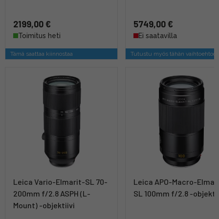
2199,00 €
5749,00 €
Toimitus heti
Ei saatavilla
Tämä saattaa kiinnostaa
Tutustu myös tähän vaihtoehtoo
Leica Vario-Elmarit-SL 70-
Leica APO-Macro-Elmari
200mm f/2.8 ASPH (L-
SL 100mm f/2.8 -objektii
Mount) -objektiivi