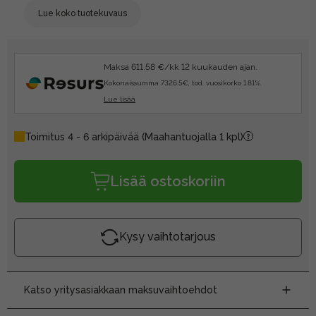
Lue koko tuotekuvaus
Maksa 611.58 €/kk 12 kuukauden ajan.
Kokonaissumma 7326.5€, tod. vuosikorko 1.81%.
Lue lisää
Toimitus 4 - 6 arkipäivää
(Maahantuojalla 1 kpl)
Lisää ostoskoriin
Kysy vaihtotarjous
Katso yritysasiakkaan maksuvaihtoehdot