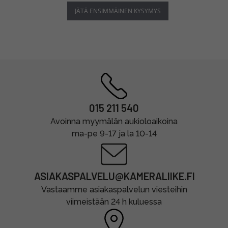
JÄTÄ ENSIMMÄINEN KYSYMYS
015 211 540
Avoinna myymälän aukioloaikoina
ma-pe 9-17 ja la 10-14
ASIAKASPALVELU@KAMERALIIKE.FI
Vastaamme asiakaspalvelun viesteihin
viimeistään 24 h kuluessa