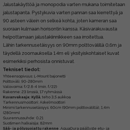
Jalustakäyttöä ja monopodia varten mukana toimitetaan
jalustapanta. Pystykuvia varten pannan saa kierrettyä ja
90 asteen välein on selkeä kohta, joten kameran saa
suoraan kulmaan horisontin kanssa. Käsivarakuvausta
helpottamaan jalustakiinnikkeen saa irroitettua.
Lähin tarkennusetäisyys on 90mm polttovälillä 0,6m ja
täydellä zoomauksella 1.4m eli yksityiskohtaiset kuvat
esimerkiksi perhosista onnistuvat.
Tekniset tiedot:
Yhteensopivuus: L-Mount bajonetti
Polttoväli: 90-280mm
Valovoima: f/2.8-4 (min. f/22)
Rakenne: 23 linssiä, 17 ryhmässä
Kuvanvakaaja: Kyllä
, teho 3,5 aukkoa
Tarkennusmoottori: Askelmoottori
Minimi tarkennusetäisyys: 60cm (90mm polttovälillä), 1,4m
(280mm)
Suurennussuhde: 0,21
Suotimen halkaisija: 82mm
Sää- ja pölysuojattu rakenne
. AquaDura päällyste etu- ja