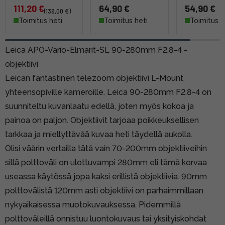
111,20 €
64,90 €
54,90 €
(139,00 €)
Toimitus heti
Toimitus heti
Toimitus h
Leica APO-Vario-Elmarit-SL 90-280mm F2.8-4 -
objektiivi
Leican fantastinen telezoom objektiivi L-Mount
yhteensopiville kameroille. Leica 90-280mm F2.8-4 on
suunniteltu kuvanlaatu edellä, joten myös kokoa ja
painoa on paljon. Objektiivit tarjoaa poikkeuksellisen
tarkkaa ja miellyttävää kuvaa heti täydellä aukolla.
Olisi väärin vertailla tätä vain 70-200mm objektiiveihin
sillä polttoväli on ulottuvampi 280mm eli tämä korvaa
useassa käytössä jopa kaksi erillistä objektiivia. 90mm
polttovälistä 120mm asti objektiivi on parhaimmillaan
nykyaikaisessa muotokuvauksessa. Pidemmillä
polttoväleillä onnistuu luontokuvaus tai yksityiskohdat