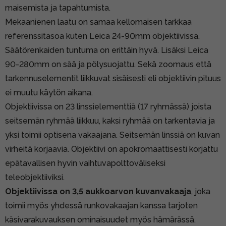
maisemista ja tapahtumista.
Mekaanienen laatu on samaa kellomaisen tarkkaa
referenssitasoa kuten Leica 24-90mm objektiivissa.
Säätörenkaiden tuntuma on erittäin hyvä. Lisäksi Leica
90-280mm on sää ja pölysuojattu. Sekä zoomaus että
tarkennuselementit liikkuvat sisäisesti eli objektiivin pituus
ei muutu käytön aikana.
Objektiivissa on 23 linssielementtiä (17 ryhmässä) joista
seitsemän ryhmää liikkuu, kaksi ryhmää on tarkentavia ja
yksi toimii optisena vakaajana. Seitsemän linssiä on kuvan
virheitä korjaavia. Objektiivi on apokromaattisesti korjattu
epätavallisen hyvin vaihtuvapolttoväliseksi
teleobjektiiviksi.
Objektiivissa on 3,5 aukkoarvon kuvanvakaaja
, joka
toimii myös yhdessä runkovakaajan kanssa tarjoten
käsivarakuvauksen ominaisuudet myös hämärässä.