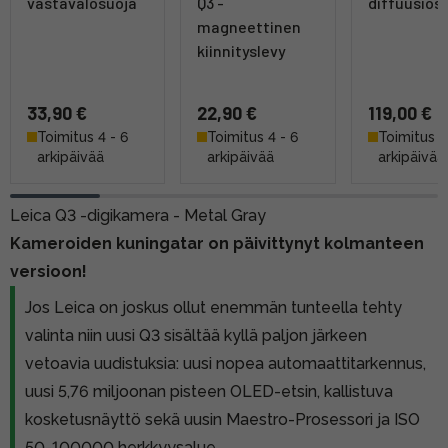
vastavalosuoja
Q3 -
diffuusios
magneettinen
kiinnityslevy
33,90 €
22,90 €
119,00 €
Toimitus 4 - 6
Toimitus 4 - 6
Toimitus 4
arkipäivää
arkipäivää
arkipäivää
Leica Q3 -digikamera - Metal Gray
Kameroiden kuningatar on päivittynyt kolmanteen
versioon!
Jos Leica on joskus ollut enemmän tunteella tehty
valinta niin uusi Q3 sisältää kyllä paljon järkeen
vetoavia uudistuksia: uusi nopea automaattitarkennus,
uusi 5,76 miljoonan pisteen OLED-etsin, kallistuva
kosketusnäyttö sekä uusin Maestro-Prosessori ja ISO
50-100000 herkkyysalue.