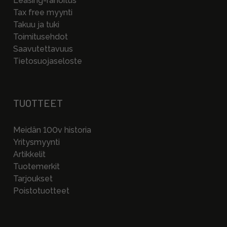
Leasing-rahoitus
Tax free myynti
Takuu ja tuki
Toimitusehdot
Saavutettavuus
Tietosuojaseloste
TUOTTEET
Meidän 100v historia
Yritysmyynti
Artikkelit
Tuotemerkit
Tarjoukset
Poistotuotteet