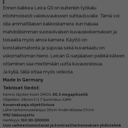
Ennen kaikkea Leica Q3 on kuitenkin työkalu
intohimoisesti valokuvaukseen suhtautuvalle. Tämä voi
olla ammattilaisen kakkoskamera, kun haluaa
mahdollisimman suoraviivaisen kuvauskokemuksen ja
toisaalta myös ainoa kamera. Käyttö on
konstailematonta ja sujuvaa sekä kuvanlaatu on
uskomattoman hieno. Leican Q-sarjalaisen pelkkä käteen
ottaminen saa miettimään uutta kuvausreissua.
Ja kyllä, tällä ottaa myös videota.
Made in Germany
Tekniset tiedot:
Kenno: täyden koon CMOS,
60,3 megapikseliä
Objektiivi: 28mm f/1.7 Summilux ASPH
Kuvanvakaaja objektiivissa
Lähin tarkennusetäisyys 30cm (makrotilassa 17cm)
IP52 Sääsuojattu
Herkkyys:
ISO 50-100000
Uusi vaiheentunnistavan ja kontrastitarkennuksen yhdistelmä