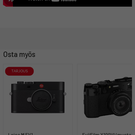
Osta myös
TARJOUS
Leica M EV1 -
FujiFilm X100VI (musta) 