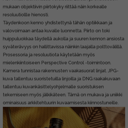
mukaan objektiivin piirtokyky riittää näin korkealle
resoluutiollle hienosti.
Täydenkoon kenno yhdistettynä tähän optiikkaan ja
valovoimaan antaa kuvalle luonnetta. Piirto on toki
huippuluokkaa täydellä aukolla ja suuren kennon ansiosta
syväterävyys on hallittavissa näinkin laajalla polttovälillä.
Prosessoria ja resoluutiota käytetään myös
mielenkiintoiseen Perspective Control -toimintoon.
Kamera tunnistaa rakennusten vaakasuorat linjat. JPG-
kuva tallentuu suoristetuilla linjoilla ja DNG raakakuvaan
tallentuu kuvankäsittelyohjelmalle suoristuksen
tekemiseen myös jälkikäteen. Tämä on mukava ja uniikki
ominaisuus arkkitehtuurin kuvaamisesta kiinnostuneille.