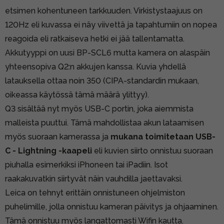
etsimen kohentuneen tarkkuuden. Virkistystaajuus on
120Hz eli kuvassa ei näy viivettä ja tapahtumiin on nopea
reagoida eli ratkaiseva hetki ei jää tallentamatta.
Akkutyyppi on uusi BP-SCL6 mutta kamera on alaspäin
yhteensopiva Q2:n akkujen kanssa. Kuvia yhdellä
latauksella ottaa noin 350 (CIPA-standardin mukaan,
oikeassa käytössä tämä määrä ylittyy).
Q3 sisältää nyt myös USB-C portin, joka aiemmista
malleista puuttui. Tämä mahdollistaa akun lataamisen
myös suoraan kamerassa ja
mukana toimitetaan USB-
C - Lightning -kaapeli
eli kuvien siirto onnistuu suoraan
piuhalla esimerkiksi iPhoneen tai iPadiin. Isot
raakakuvatkin siirtyvät näin vauhdilla jaettavaksi.
Leica on tehnyt erittäin onnistuneen ohjelmiston
puhelimille, jolla onnistuu kameran päivitys ja ohjaaminen.
Tämä onnistuu myös langattomasti Wifin kautta.