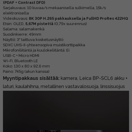
(PDAF + Contrast DFD)
Sarjakuvaus: 10 kuvaa/s mekaanisella sulkimella, 15k/s
elektronisella
Videokuvaus:
8K 30P H.265 pakkauksella ja FullHD ProRes 422HQ
Etsin: OLED,
5,67M pistettä
(0,79x suurennus)
Salama: salamakenkä
Suodinkierre: 49mm
Näyttö: 3" taittuva kosketusnäyttö
SDXC UHS-II-yhteensopiva muistikorttipaikka
Mikrofoniliitäntä ja kuulokeliitäntä: Ei
USB-C + Micro HDMI
Wi-Fi, Bluetooth LE
Koko: 130 x 80 x 92,6 mm
Paino: 745g (akun kanssa)
Myyntipakkaus sisältää:
kamera, Leica BP-SCL6 akku +
laturi, kaulahihna, metallinen vastavalosuoja, linssisuojus