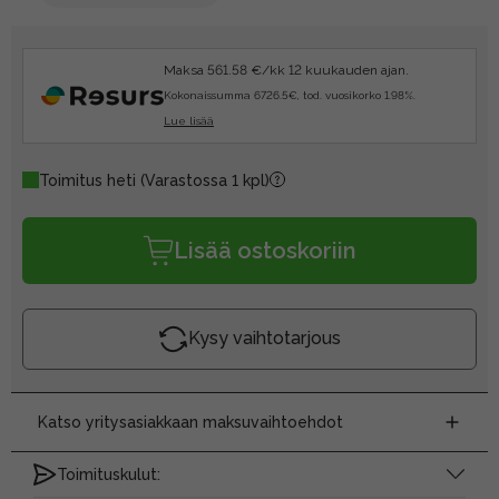
Maksa 561.58 €/kk 12 kuukauden ajan.
Kokonaissumma 6726.5€, tod. vuosikorko 1.98%.
Lue lisää
Toimitus heti
(Varastossa 1 kpl)
Lisää ostoskoriin
Kysy vaihtotarjous
Katso yritysasiakkaan maksuvaihtoehdot
Toimituskulut: