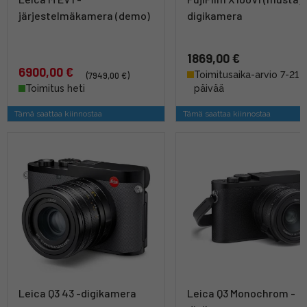
järjestelmäkamera (demo)
digikamera
1869,00 €
6900,00 €
Toimitusaika-arvio 7-21
(7949,00 €)
Toimitus heti
päivää
Tämä saattaa kiinnostaa
Tämä saattaa kiinnostaa
Leica Q3 43 -digikamera
Leica Q3 Monochrom -