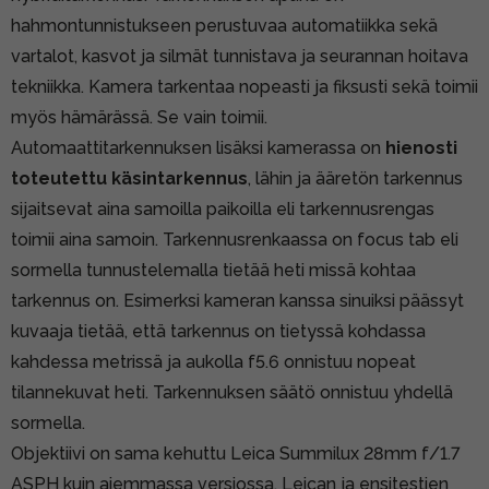
hahmontunnistukseen perustuvaa automatiikka sekä
vartalot, kasvot ja silmät tunnistava ja seurannan hoitava
tekniikka. Kamera tarkentaa nopeasti ja fiksusti sekä toimii
myös hämärässä. Se vain toimii.
Automaattitarkennuksen lisäksi kamerassa on
hienosti
toteutettu käsintarkennus
, lähin ja ääretön tarkennus
sijaitsevat aina samoilla paikoilla eli tarkennusrengas
toimii aina samoin. Tarkennusrenkaassa on focus tab eli
sormella tunnustelemalla tietää heti missä kohtaa
tarkennus on. Esimerksi kameran kanssa sinuiksi päässyt
kuvaaja tietää, että tarkennus on tietyssä kohdassa
kahdessa metrissä ja aukolla f5.6 onnistuu nopeat
tilannekuvat heti. Tarkennuksen säätö onnistuu yhdellä
sormella.
Objektiivi on sama kehuttu Leica Summilux 28mm f/1.7
ASPH kuin aiemmassa versiossa. Leican ja ensitestien