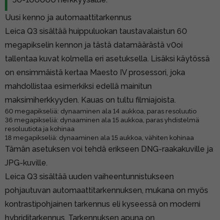
Uusi kenno ja automaattitarkennus
Leica Q3 sisältää huippuluokan taustavalaistun 60
megapikselin kennon ja tästä datamäärästä v0oi
tallentaa kuvat kolmella eri asetuksella. Lisäksi käytössä
on ensimmäistä kertaa Maesto IV prosessori, joka
mahdollistaa esimerkiksi edellä mainitun
maksimiherkkyyden. Kauas on tultu filmiajoista.
60 megapikseliä: dynaaminen ala 14 aukkoa, paras resoluutio
36 megapikseliä: dynaaminen ala 15 aukkoa, paras yhdistelmä
resoluutiota ja kohinaa
18 megapikseliä: dynaaminen ala 15 aukkoa, vähiten kohinaa
Tämän asetuksen voi tehdä erikseen DNG-raakakuville ja
JPG-kuville.
Leica Q3 sisältää uuden vaiheentunnistukseen
pohjautuvan automaattitarkennuksen, mukana on myös
kontrastipohjainen tarkennus eli kyseessä on moderni
hybriditarkennus. Tarkennuksen apuna on