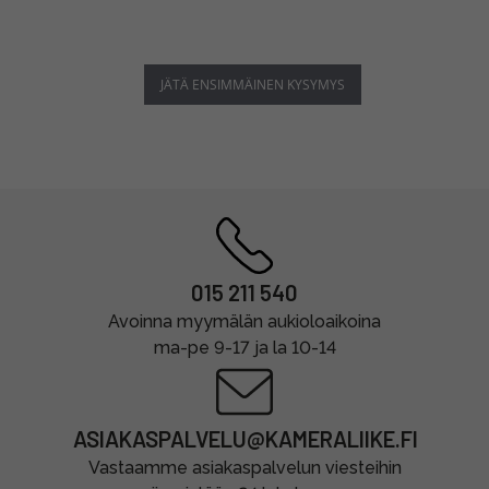
JÄTÄ ENSIMMÄINEN KYSYMYS
015 211 540
Avoinna myymälän aukioloaikoina
ma-pe 9-17 ja la 10-14
ASIAKASPALVELU@KAMERALIIKE.FI
Vastaamme asiakaspalvelun viesteihin