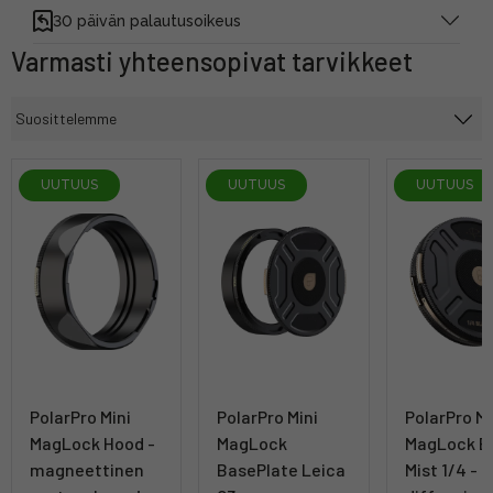
30 päivän palautusoikeus
Varmasti yhteensopivat tarvikkeet
UUTUUS
UUTUUS
UUTUUS
PolarPro Mini
PolarPro Mini
PolarPro Mi
MagLock Hood -
MagLock
MagLock B
magneettinen
BasePlate Leica
Mist 1/4 -