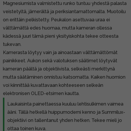
Magnesiumista valmistettu runko tuntuu yhdestä palasta
veistetyltä, jämerältä ja periksiantamattomalta. Muotoilu
on erittäin pelkistetty. Peukalon asettuvaa uraa ei
välttämättä edes huomaa, mutta kameran ollessa
kädessä juuri tämä pieni yksityiskohta tekee otteesta
tukevan.
Kamerasta löytyy vain ja ainoastaan välttämättömät
painikkeet. Aukon sekä valotuksen säätimet löytyvät
kameran päältä ja objektiivista, selkeästi merkittynä
mutta säätäminen onnistuu katsomatta. Kaiken huomion
voi kiinnittää kuvattavaan kohteeseen selkeän
elektronisen OLED-etsimen kautta.
Laukaisinta painettaessa kuuluu lehtisulkimen vaimea
ääni. Tällä hetkellä huippumoderni kenno ja Summilux-
objektiivi on tallentanut yhden hetken. Tekee mieli jo
ottaa toinen kuva.