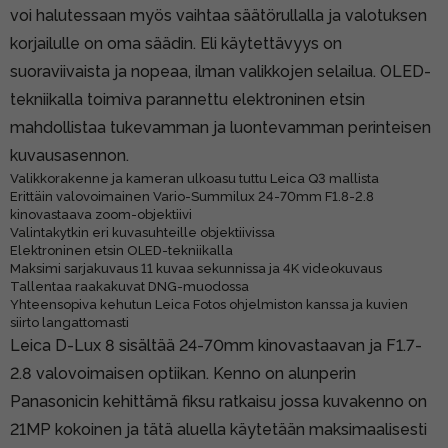
voi halutessaan myös vaihtaa säätörullalla ja valotuksen
korjailulle on oma säädin. Eli käytettävyys on
suoraviivaista ja nopeaa, ilman valikkojen selailua. OLED-
tekniikalla toimiva parannettu elektroninen etsin
mahdollistaa tukevamman ja luontevamman perinteisen
kuvausasennon.
Valikkorakenne ja kameran ulkoasu tuttu Leica Q3 mallista
Erittäin valovoimainen Vario-Summilux 24-70mm F1.8-2.8
kinovastaava zoom-objektiivi
Valintakytkin eri kuvasuhteille objektiivissa
Elektroninen etsin OLED-tekniikalla
Maksimi sarjakuvaus 11 kuvaa sekunnissa ja 4K videokuvaus
Tallentaa raakakuvat DNG-muodossa
Yhteensopiva kehutun Leica Fotos ohjelmiston kanssa ja kuvien
siirto langattomasti
Leica D-Lux 8 sisältää 24-70mm kinovastaavan ja F1.7-
2.8 valovoimaisen optiikan. Kenno on alunperin
Panasonicin kehittämä fiksu ratkaisu jossa kuvakenno on
21MP kokoinen ja tätä aluella käytetään maksimaalisesti