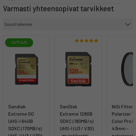
Varmasti yhteensopivat tarvikkeet
UUTUUS
Sandisk
SanDisk
NiSi Filter 
Extreme GO
Extreme 128GB
Polarizer T
UHS-I 64GB
SDXC (180MB/s)
Color Pro 
SDXC (170MB/s)
UHS-I (U3 / V30)
43mm -
UHS-I (U3 / V30)
-muistikortti
polarisaat