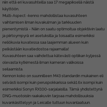
niin että eri kuvasuhteilla saa 17 megapikseliä näistä
käyttöön.
Multi-Aspect -kenno mahdollistaa kuvasuhteen
vaihtamisen ilman kuvakulman ja tarkkuuden
pienentymistä - Näin on saatu optimoitua objektiivin laatu
ja piirtoympyrä eri asetuksilla ja toisaalta esimerkiksi
neliökuvia kuvatessa saa laajemman alueen kuin
pelkästään kuvatiedostoa rajaamalla!
Kuvasuhteen saa vaihdettua kätevästi optiikan kyljessä
olevasta kytkimestä ilman kameran valikoissa
seilaamista.
Kennon koko on suunnilleen M43 standardin mukainen eli
selvästi isompi kuin peruspokkarissa sekä1.6x isompi kuin
esimerkiksi Sonyn RX100-sarjalaisilla. Tämä yhdistettynä
DNG-muotoisiin raakakuviin tarjoaa mahdollisuuksia
kuvankäsittelyyn ja Leicalle tuttuun kuvanlaatuun.