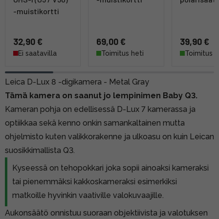
-muistikortti
32,90 €
69,00 €
39,90 €
Ei saatavilla
Toimitus heti
Toimitus h
Leica D-Lux 8 -digikamera - Metal Gray
Tämä kamera on saanut jo lempinimen Baby Q3.
Kameran pohja on edellisessä D-Lux 7 kamerassa ja
optiikkaa sekä kenno onkin samankaltainen mutta
ohjelmisto kuten valikkorakenne ja ulkoasu on kuin Leican
suosikkimallista Q3.
Kyseessä on tehopokkari joka sopii ainoaksi kameraksi
tai pienemmäksi kakkoskameraksi esimerkiksi
matkoille hyvinkin vaativille valokuvaajille.
Aukonsäätö onnistuu suoraan objektiivista ja valotuksen