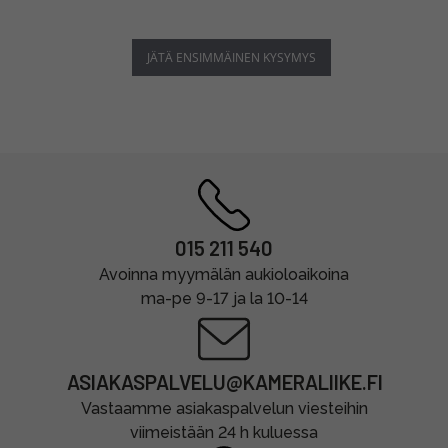
JÄTÄ ENSIMMÄINEN KYSYMYS
015 211 540
Avoinna myymälän aukioloaikoina
ma-pe 9-17 ja la 10-14
ASIAKASPALVELU@KAMERALIIKE.FI
Vastaamme asiakaspalvelun viesteihin
viimeistään 24 h kuluessa