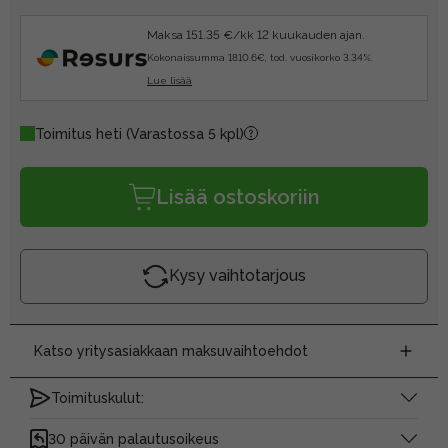
Maksa 151.35 €/kk 12 kuukauden ajan.
Kokonaissumma 1810.6€, tod. vuosikorko 3.34%.
Lue lisää
Toimitus heti
(Varastossa 5 kpl)
Lisää ostoskoriin
Kysy vaihtotarjous
Katso yritysasiakkaan maksuvaihtoehdot
Toimituskulut:
30 päivän palautusoikeus