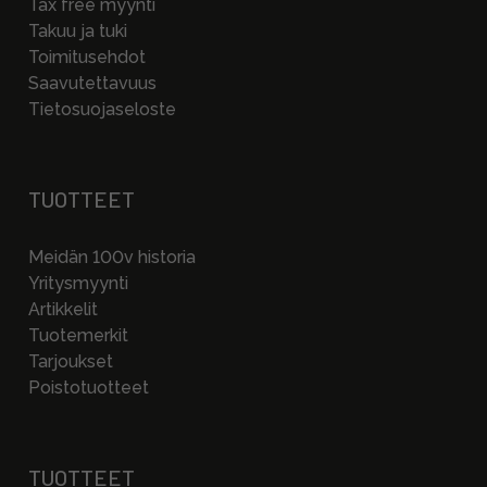
Tax free myynti
Takuu ja tuki
Toimitusehdot
Saavutettavuus
Tietosuojaseloste
TUOTTEET
Meidän 100v historia
Yritysmyynti
Artikkelit
Tuotemerkit
Tarjoukset
Poistotuotteet
TUOTTEET