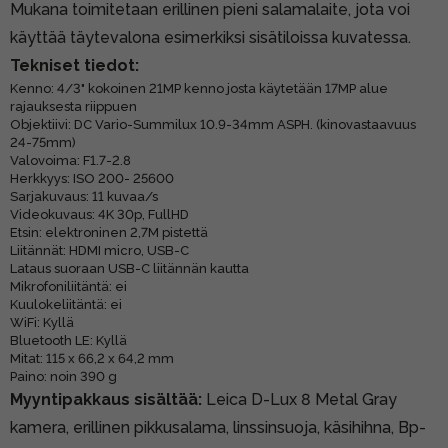
Mukana toimitetaan erillinen pieni salamalaite, jota voi
käyttää täytevalona esimerkiksi sisätiloissa kuvatessa.
Tekniset tiedot:
Kenno: 4/3" kokoinen 21MP kenno josta käytetään 17MP alue
rajauksesta riippuen
Objektiivi: DC Vario-Summilux 10.9-34mm ASPH. (kinovastaavuus
24-75mm)
Valovoima: F1.7-2.8
Herkkyys: ISO 200- 25600
Sarjakuvaus: 11 kuvaa/s
Videokuvaus: 4K 30p, FullHD
Etsin: elektroninen 2,7M pistettä
Liitännät: HDMI micro, USB-C
Lataus suoraan USB-C liitännän kautta
Mikrofoniliitäntä: ei
Kuulokeliitäntä: ei
WiFi: Kyllä
Bluetooth LE: Kyllä
Mitat: 115 x 66,2 x 64,2 mm
Paino: noin 390 g
Myyntipakkaus sisältää:
Leica D-Lux 8 Metal Gray
kamera, erillinen pikkusalama, linssinsuoja, käsihihna, Bp-