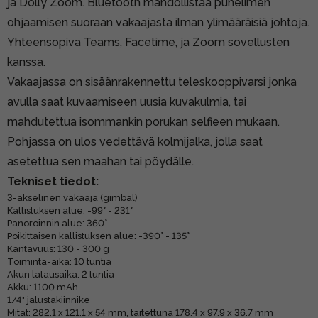
ja Dolly Zoom. Bluetooth mahdollistaa puhelimen
ohjaamisen suoraan vakaajasta ilman ylimääräisiä johtoja.
Yhteensopiva Teams, Facetime, ja Zoom sovellusten
kanssa.
Vakaajassa on sisäänrakennettu teleskooppivarsi jonka
avulla saat kuvaamiseen uusia kuvakulmia, tai
mahdutettua isommankin porukan selfieen mukaan.
Pohjassa on ulos vedettävä kolmijalka, jolla saat
asetettua sen maahan tai pöydälle.
Tekniset tiedot:
3-akselinen vakaaja (gimbal)
Kallistuksen alue: -99° - 231°
Panoroinnin alue: 360°
Poikittaisen kallistuksen alue: -390° - 135°
Kantavuus: 130 - 300 g
Toiminta-aika: 10 tuntia
Akun latausaika: 2 tuntia
Akku: 1100 mAh
1/4" jalustakiinnike
Mitat: 282.1 x 121.1 x 54 mm, taitettuna 178.4 x 97.9 x 36.7 mm