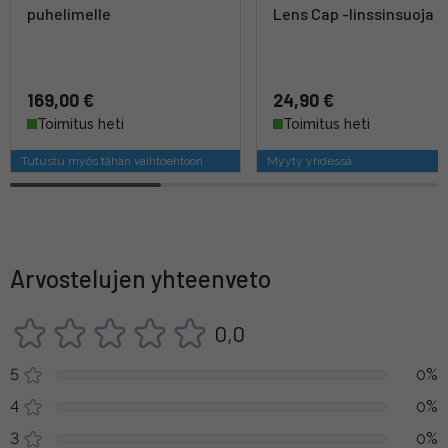
puhelimelle
Lens Cap -linssinsuoja
169,00 €
24,90 €
Toimitus heti
Toimitus heti
Tutustu myös tähän vaihtoehtoon
Myyty yhdessä
Arvostelujen yhteenveto
0,0
5
0%
4
0%
3
0%