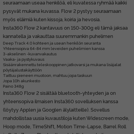
seuraamaan useaa henkilöä, eli kuvatessa ryhmää kaikki
pysyvät mukana kuvassa. Flow 2 pystyy seuraamaan
myös eläimiä kuten kissoja, koiria ja hevosia.
Insta360 Flow 2 kantavuus on 150-300g eli tämä jaksaa
kannatella ja vakauttaa suuremmankin puhelimen
Deep Track 4.0 kohteen ja usean henkilön seuranta
Yhteensopiva 64-84 mm leveiden puhelimien kanssa
3-akselinen -kuvanvakautus
Vaaka- ja pystykuvaus
Sisäänrakennettu teleskooppinen jatkovarsi ja mukana lisäjalat
pöytäjalustakäyttöön
Taittuu pieneen muotoon, mahtuu jopa taskuun
Jopa 10h akunkesto
Paino 348g
Insta360 Flow 2 sisältää bluetooth-yhteyden ja on
yhteensopiva ilmaisen Insta360 sovelluksen kanssa
(löytyy Applen ja Googlen älylaitteille). Sovellus
mahdollistaa uusia kuvaustiloja kuten Widescreen mode,
Hoop mode, TimeShift, Motion Time-Lapse, Barrel Roll