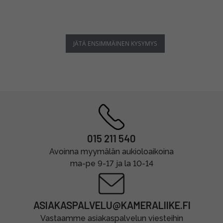
JÄTÄ ENSIMMÄINEN KYSYMYS
015 211 540
Avoinna myymälän aukioloaikoina
ma-pe 9-17 ja la 10-14
ASIAKASPALVELU@KAMERALIIKE.FI
Vastaamme asiakaspalvelun viesteihin