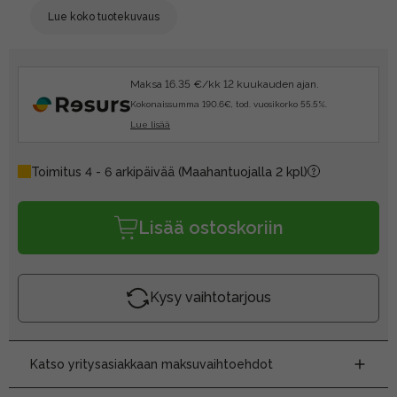
Lue koko tuotekuvaus
Maksa 16.35 €/kk 12 kuukauden ajan.
Kokonaissumma 190.6€, tod. vuosikorko 55.5%.
Lue lisää
Toimitus 4 - 6 arkipäivää
(Maahantuojalla 2 kpl)
Lisää ostoskoriin
Kysy vaihtotarjous
Katso yritysasiakkaan maksuvaihtoehdot