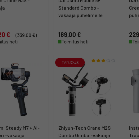
n Crane M3S -
DJI Osmo Mobile 8P
DJI 
ja
Standard Combo -
Crea
vakaaja puhelimelle
puhe
20 €
169,00 €
229
(339,00 €)
itus heti
Toimitus heti
Toi
TARJOUS
 iSteady M7 + AI-
Zhiyun-Tech Crane M2S
Inst
ri -vakaaja
Combo Gimbal-vakaaja
Trac