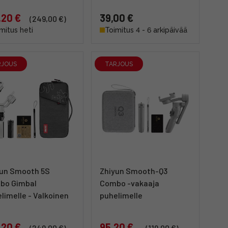
,20 €
39,00 €
(249,00 €)
mitus heti
Toimitus 4 - 6 arkipäivää
RJOUS
TARJOUS
yun Smooth 5S
Zhiyun Smooth-Q3
bo Gimbal
Combo -vakaaja
limelle - Valkoinen
puhelimelle
,20 €
95,20 €
(249,00 €)
(119,00 €)