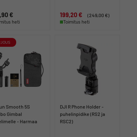
,90 €
199,20 €
(249,00 €)
mitus heti
Toimitus heti
RJOUS
yun Smooth 5S
DJI R Phone Holder -
bo Gimbal
puhelinpidike (RS2 ja
limelle - Harmaa
RSC2)