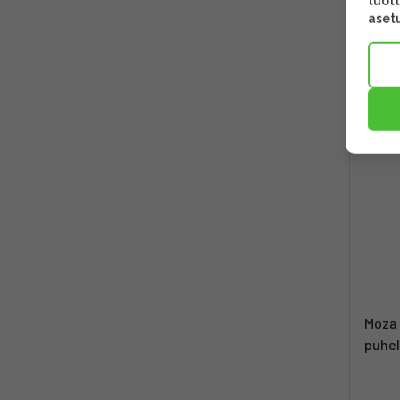
tuott
asetu
199,
Toim
TAR
Moza 
puhel