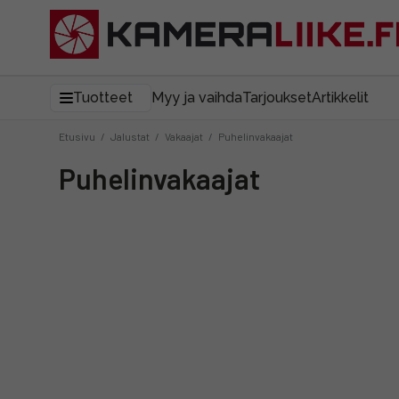
Tuotteet
Myy ja vaihda
Tarjoukset
Artikkelit
Etusivu
/
Jalustat
/
Vakaajat
/
Puhelinvakaajat
Puhelinvakaajat