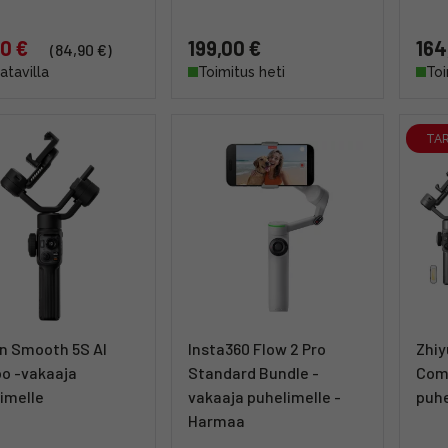
0 €
199,00 €
164
(84,90 €)
aatavilla
Toimitus heti
Toi
TA
n Smooth 5S AI
Insta360 Flow 2 Pro
Zhi
o -vakaaja
Standard Bundle -
Com
imelle
vakaaja puhelimelle -
puhe
Harmaa