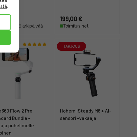
ttaa
ästä
.
,00 €
199,00 €
mitus 4 - 6 arkipäivää
Toimitus heti
TARJOUS
a360 Flow 2 Pro
Hohem iSteady M6 + AI-
dard Bundle -
sensori -vakaaja
aja puhelimelle -
oinen