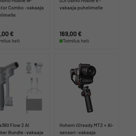
Osmo Mobile 8P
DJI Osmo Mobile 8 -
tor Combo -vakaaja
vakaaja puhelimelle
limelle
,00 €
169,00 €
mitus heti
Toimitus heti
a360 Flow 2 AI
Hohem iSteady MT2 + AI-
ker Bundle -vakaaja
sensori -vakaaja