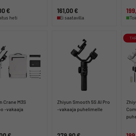
00 €
161,00 €
199
itus heti
Ei saatavilla
Toi
TA
n Crane M3S
Zhiyun Smooth 5S AI Pro
Zhi
o -vakaaja
-vakaaja puhelimelle
Com
puhe
00 €
279,90 €
199