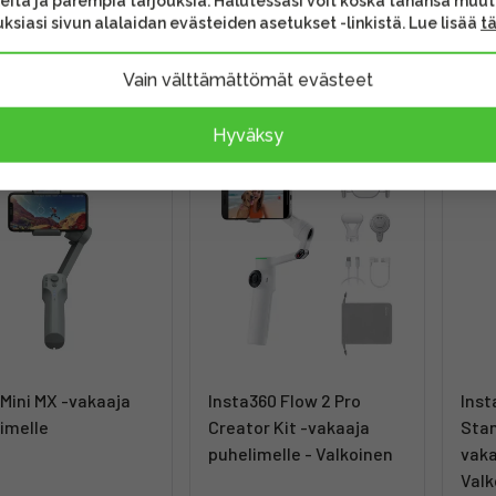
eita ja parempia tarjouksia. Halutessasi voit koska tahansa muu
ksiasi sivun alalaidan evästeiden asetukset -linkistä. Lue lisää
t
00 €
79,20 €
109
(99,00 €)
Vain välttämättömät evästeet
itus 4 - 6 arkipäivää
Toimitus heti
Toi
Hyväksy
JOUS
Mini MX -vakaaja
Insta360 Flow 2 Pro
Inst
imelle
Creator Kit -vakaaja
Stan
puhelimelle - Valkoinen
vaka
Valk