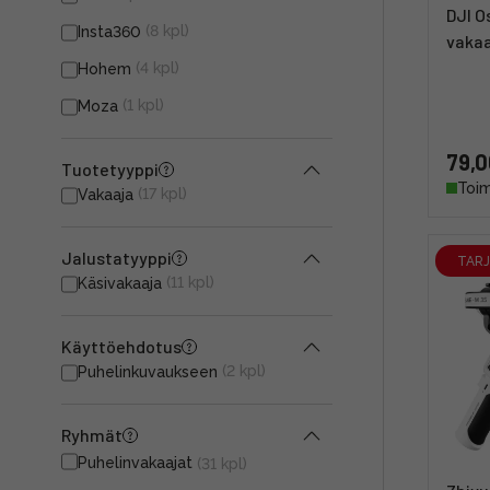
DJI O
(8 kpl)
Insta360
vakaa
(4 kpl)
Hohem
(1 kpl)
Moza
79,0
Tuotetyyppi
Toim
(17 kpl)
Vakaaja
Jalustatyyppi
TAR
(11 kpl)
Käsivakaaja
Käyttöehdotus
(2 kpl)
Puhelinkuvaukseen
Ryhmät
Puhelinvakaajat
(31 kpl)