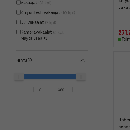
Zhiyu
Vakaajat
(31 kpl)
vakaa
ZhiyunTech vakaajat
(10 kpl)
DJI vakaajat
(7 kpl)
271,
Kameravakaajat
(5 kpl)
Näytä lisää
+1
Toim
Hinta
-
Hohem
senso