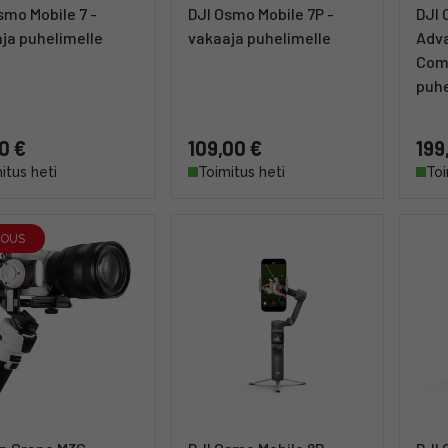
smo Mobile 7 -
DJI Osmo Mobile 7P -
DJI 
ja puhelimelle
vakaaja puhelimelle
Adv
Com
puhe
0 €
109,00 €
199
itus heti
Toimitus heti
Toi
JOUS