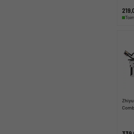
219,
Toim
Zhiyu
Comb
339,