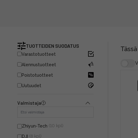
TUOTTEIDEN SUODATUS
Tässä
Varastotuotteet
V
Alennustuotteet
Poistotuotteet
Uutuudet
Valmistaja
(10 kpl)
Zhiyun-Tech
(8 kpl)
DJI