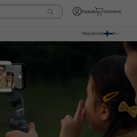
Kirjaudu
Ostoskori
Yhteystiedot
FI