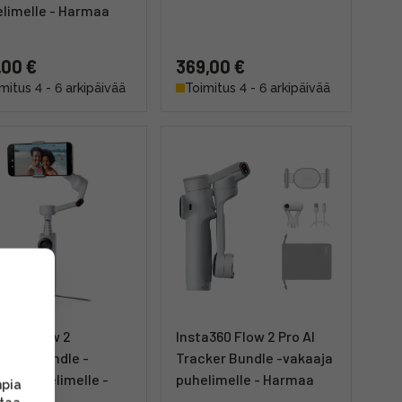
limelle - Harmaa
,00 €
369,00 €
mitus 4 - 6 arkipäivää
Toimitus 4 - 6 arkipäivää
a360 Flow 2
Insta360 Flow 2 Pro AI
dard Bundle -
Tracker Bundle -vakaaja
aja puhelimelle -
puhelimelle - Harmaa
mpia
maa