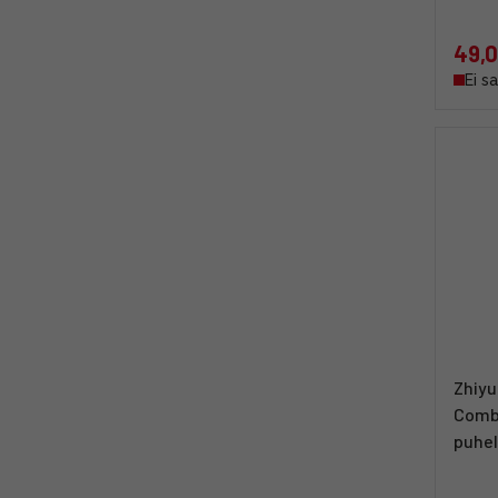
49,0
Ei s
Zhiyu
Comb
puhel