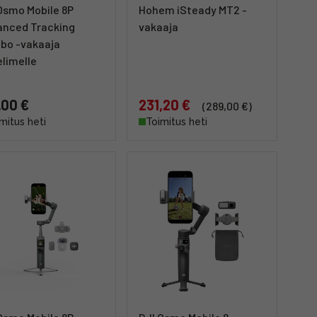
Osmo Mobile 8P
Hohem iSteady MT2 -
anced Tracking
vakaaja
bo -vakaaja
limelle
,00 €
231,20 €
(289,00 €)
mitus heti
Toimitus heti