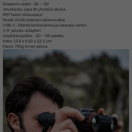
Diopterin säätö: -5D - +3D
Akunkesto: jopa 8h yhdellä akulla
IP67 tason sääsuojaus
Muisti: 64Gb sisäinen tallennustila
USB-C -liitäntä tiedonsiirtoa ja latausta varten
1/4" jalusta-adapteri
Käyttölämpötila: -30 - +55 astetta
Koko: 13.8 x 6.82 x 22.3 cm
Paino: 795g ilman akkua