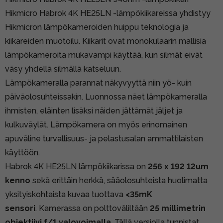
Hikmicro Habrok 4K HE25LN -lämpökiikareissa yhdistyy
Hikmicron lämpökameroiden huippu teknologia ja
kiikareiden muotoilu. Kiikarit ovat monokulaarin mallisia
lämpökameroita mukavampi käyttää, kun silmät eivät
väsy yhdellä silmällä katseluun.
Lämpökameralla parannat näkyvyyttä niin yö- kuin
päiväolosuhteissakin. Luonnossa näet lämpökameralla
ihmisten, eläinten lisäksi näiden jättämät jäljet ja
kulkuväylät. Lämpökamera on myös erinomainen
apuväline turvallisuus- ja pelastusalan ammattilaisten
käyttöön.
Habrok 4K HE25LN lämpökiikarissa on
256 x 192 12um
kenno
sekä erittäin herkkä, sääolosuhteista huolimatta
yksityiskohtaista kuvaa tuottava
<35mK
sensori
. Kamerassa on polttoväliltään
25 millimetrin
objektiivi f/1 valovoimalla
. Tällä versiolla tunnistat