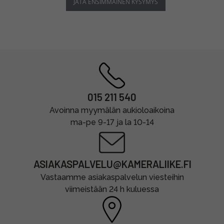
JÄTÄ ENSIMMÄINEN KYSYMYS
015 211 540
Avoinna myymälän aukioloaikoina
ma-pe 9-17 ja la 10-14
ASIAKASPALVELU@KAMERALIIKE.FI
Vastaamme asiakaspalvelun viesteihin
viimeistään 24 h kuluessa