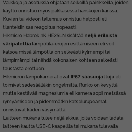
Valikkoja ja asetuksia ohjataan selkeillä painikkeilla, joiden
käyttö onnistuu myös pakkasessa hanskojen kanssa.
Kuvien tai videon tallennus onnistuu helposti eli
tilanteisiin saa reagoitua nopeasti.
Hikmicro Habrok 4K HE25LN sisältää
neljä erilaista
väripalettia
lämpötila-erojen esittämiseen eli voit
katsoa missä lämpötila on selkeästi kylmempi tai
lämpimämpi tai nähdä kokonaisen kohteen selkeästi
taustasta erottuen.
Hikmicron lämpökamerat ovat
IP67 sääsuojattuja
eli
toimivat sadesäälläkin ongelmitta. Runko on kevyttä
mutta kestävää magnesiumia eli kamera sopii metsässä
rymyämiseen ja pidemmätkin katselurupeamat
onnistuvat käden väsymättä.
Laitteen mukana tulee neljä akkua, joita voidaan ladata
laitteen kautta USB-C kaapelilla tai mukana tulevalla