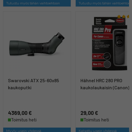
Tutustu myös tähän vaihtoehtoon
Tutustu myös tähän vaihtoehtoo
Swarovski ATX 25-60x85
Hähnel HRC 280 PRO
kaukoputki
kaukolaukaisin (Canon)
4369,00 €
29,00 €
Toimitus heti
Toimitus heti
Myyty usein yhdessä
Katsottu usein yhdessä