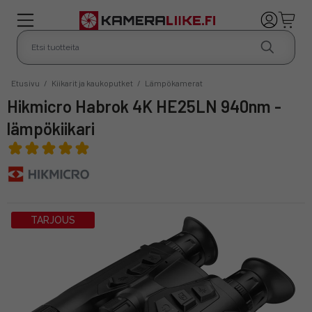
Etusivu
/
Kiikarit ja kaukoputket
/
Lämpökamerat
Hikmicro Habrok 4K HE25LN 940nm -
lämpökiikari
TARJOUS