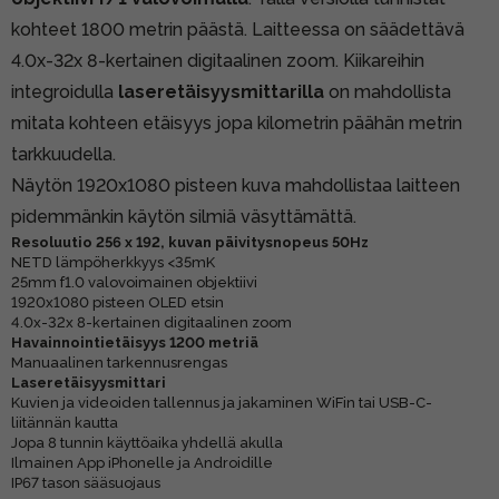
kohteet 1800 metrin päästä. Laitteessa on säädettävä
4.0x-32x 8-kertainen digitaalinen zoom. Kiikareihin
integroidulla
laseretäisyysmittarilla
on mahdollista
mitata kohteen etäisyys jopa kilometrin päähän metrin
tarkkuudella.
Näytön 1920x1080 pisteen kuva mahdollistaa laitteen
pidemmänkin käytön silmiä väsyttämättä.
Resoluutio 256 x 192, kuvan päivitysnopeus 50Hz
NETD lämpöherkkyys <35mK
25mm f1.0 valovoimainen objektiivi
1920x1080 pisteen OLED etsin
4.0x-32x 8-kertainen digitaalinen zoom
Havainnointietäisyys 1200 metriä
Manuaalinen tarkennusrengas
Laseretäisyysmittari
Kuvien ja videoiden tallennus ja jakaminen WiFin tai USB-C-
liitännän kautta
Jopa 8 tunnin käyttöaika yhdellä akulla
Ilmainen App iPhonelle ja Androidille
IP67 tason sääsuojaus