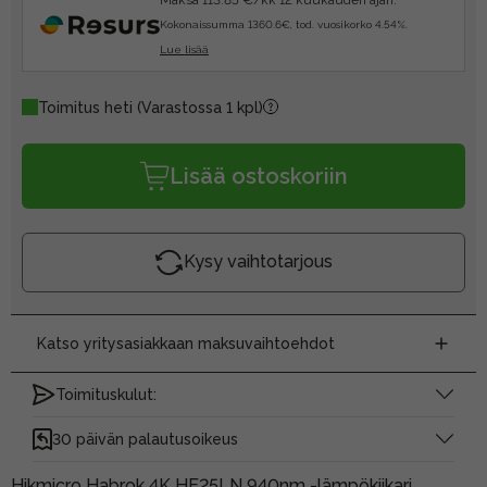
Kokonaissumma 1360.6€, tod. vuosikorko 4.54%.
Lue lisää
Toimitus heti
(Varastossa 1 kpl)
Lisää ostoskoriin
Kysy vaihtotarjous
Katso yritysasiakkaan maksuvaihtoehdot
Toimituskulut:
30 päivän palautusoikeus
Hikmicro Habrok 4K HE25LN 940nm -lämpökiikari