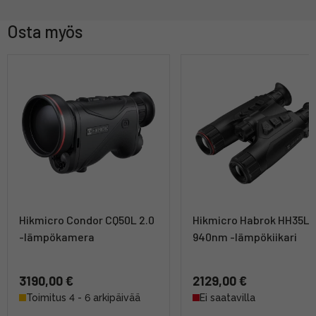
Osta myös
Hikmicro Condor CQ50L 2.0
Hikmicro Habrok HH35L
-lämpökamera
940nm -lämpökiikari
3190,00 €
2129,00 €
Toimitus 4 - 6 arkipäivää
Ei saatavilla