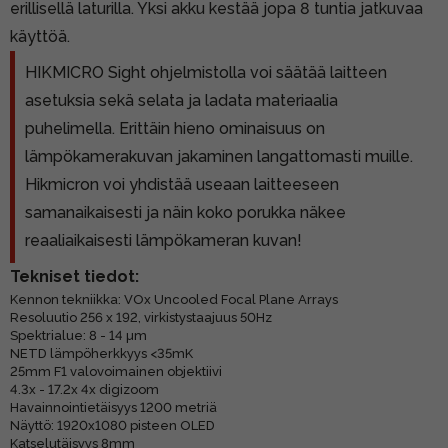
erillisellä laturilla. Yksi akku kestää jopa 8 tuntia jatkuvaa
käyttöä.
HIKMICRO Sight ohjelmistolla voi säätää laitteen
asetuksia sekä selata ja ladata materiaalia
puhelimella. Erittäin hieno ominaisuus on
lämpökamerakuvan jakaminen langattomasti muille.
Hikmicron voi yhdistää useaan laitteeseen
samanaikaisesti ja näin koko porukka näkee
reaaliaikaisesti lämpökameran kuvan!
Tekniset tiedot:
Kennon tekniikka: VOx Uncooled Focal Plane Arrays
Resoluutio 256 x 192, virkistystaajuus 50Hz
Spektrialue: 8 - 14 µm
NETD lämpöherkkyys <35mK
25mm F1 valovoimainen objektiivi
4.3x - 17.2x 4x digizoom
Havainnointietäisyys 1200 metriä
Näyttö: 1920x1080 pisteen OLED
Katselutäisyys 8mm