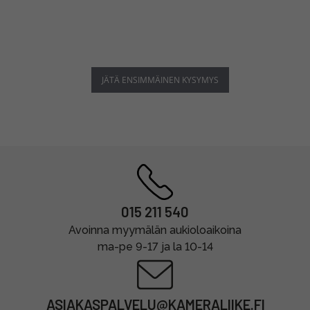
JÄTÄ ENSIMMÄINEN KYSYMYS
015 211 540
Avoinna myymälän aukioloaikoina
ma-pe 9-17 ja la 10-14
ASIAKASPALVELU@KAMERALIIKE.FI