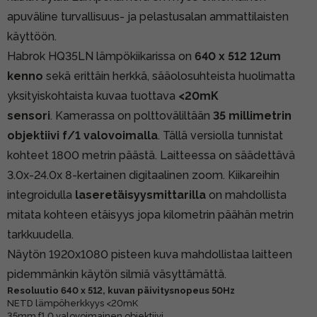
apuväline turvallisuus- ja pelastusalan ammattilaisten
käyttöön.
Habrok HQ35LN lämpökiikarissa on
640 x 512 12um
kenno
sekä erittäin herkkä, sääolosuhteista huolimatta
yksityiskohtaista kuvaa tuottava
<20mK
sensori
. Kamerassa on polttoväliltään
35 millimetrin
objektiivi f/1 valovoimalla
. Tällä versiolla tunnistat
kohteet 1800 metrin päästä. Laitteessa on säädettävä
3.0x-24.0x 8-kertainen digitaalinen zoom. Kiikareihin
integroidulla
laseretäisyysmittarilla
on mahdollista
mitata kohteen etäisyys jopa kilometrin päähän metrin
tarkkuudella.
Näytön 1920x1080 pisteen kuva mahdollistaa laitteen
pidemmänkin käytön silmiä väsyttämättä.
Resoluutio 640 x 512, kuvan päivitysnopeus 50Hz
NETD lämpöherkkyys <20mK
35mm f1.0 valovoimainen objektiivi