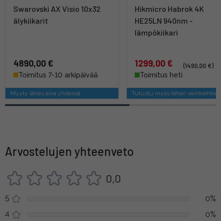
Swarovski AX Visio 10x32
Hikmicro Habrok 4K
älykiikarit
HE25LN 940nm -
lämpökiikari
4890,00 €
1299,00 €
(1490,00 €)
Toimitus 7-10 arkipäivää
Toimitus heti
Myyty lähes aina yhdessä
Tutustu myös tähän vaihtoehtoo
Arvostelujen yhteenveto
0,0
5
0%
4
0%