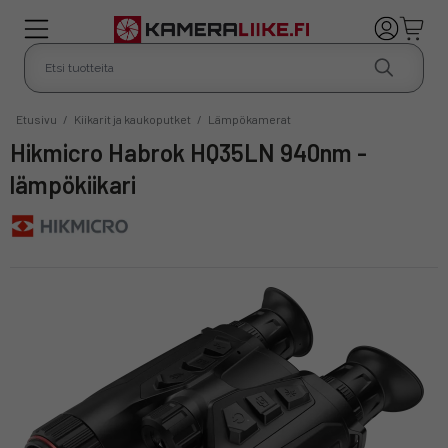
Etusivu
/
Kiikarit ja kaukoputket
/
Lämpökamerat
Hikmicro Habrok HQ35LN 940nm -
lämpökiikari