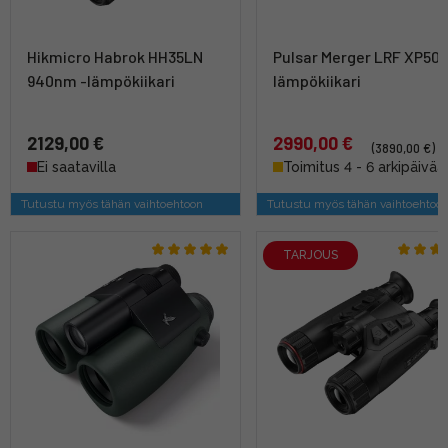
Hikmicro Habrok HH35LN
Pulsar Merger LRF XP50 
940nm -lämpökiikari
lämpökiikari
2129,00 €
2990,00 €
(3890,00 €)
Ei saatavilla
Toimitus 4 - 6 arkipäivää
Tutustu myös tähän vaihtoehtoon
Tutustu myös tähän vaihtoehtoo
TARJOUS