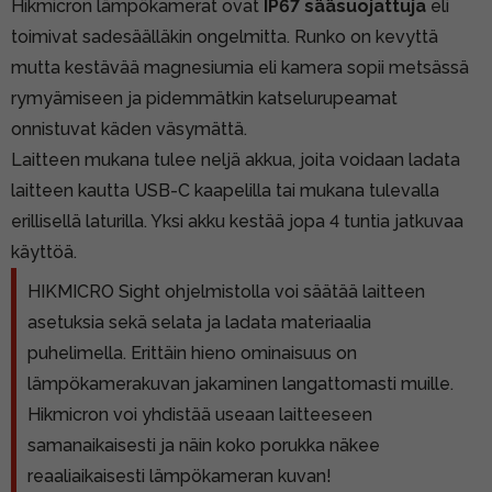
Hikmicron lämpökamerat ovat
IP67 sääsuojattuja
eli
toimivat sadesäälläkin ongelmitta. Runko on kevyttä
mutta kestävää magnesiumia eli kamera sopii metsässä
rymyämiseen ja pidemmätkin katselurupeamat
onnistuvat käden väsymättä.
Laitteen mukana tulee neljä akkua, joita voidaan ladata
laitteen kautta USB-C kaapelilla tai mukana tulevalla
erillisellä laturilla. Yksi akku kestää jopa 4 tuntia jatkuvaa
käyttöä.
HIKMICRO Sight ohjelmistolla voi säätää laitteen
asetuksia sekä selata ja ladata materiaalia
puhelimella. Erittäin hieno ominaisuus on
lämpökamerakuvan jakaminen langattomasti muille.
Hikmicron voi yhdistää useaan laitteeseen
samanaikaisesti ja näin koko porukka näkee
reaaliaikaisesti lämpökameran kuvan!