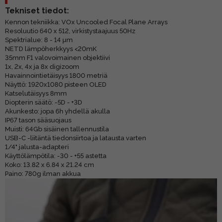
Tekniset tiedot:
Kennon tekniikka: VOx Uncooled Focal Plane Arrays
Resoluutio 640 x 512, virkistystaajuus 50Hz
Spektrialue: 8 - 14 µm
NETD lämpöherkkyys <20mK
35mm F1 valovoimainen objektiivi
1x, 2x, 4x ja 8x digizoom
Havainnointietäisyys 1800 metriä
Näyttö: 1920x1080 pisteen OLED
Katselutäisyys 8mm
Diopterin säätö: -5D - +3D
Akunkesto: jopa 6h yhdellä akulla
IP67 tason sääsuojaus
Muisti: 64Gb sisäinen tallennustila
USB-C -liitäntä tiedonsiirtoa ja latausta varten
1/4" jalusta-adapteri
Käyttölämpötila: -30 - +55 astetta
Koko: 13.82 x 6.84 x 21.24 cm
Paino: 780g ilman akkua