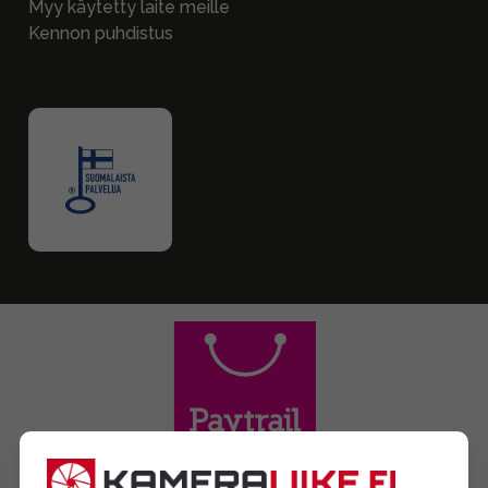
Myy käytetty laite meille
Kennon puhdistus