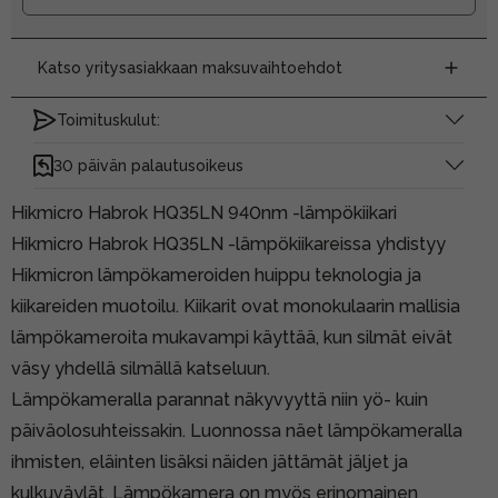
Katso yritysasiakkaan maksuvaihtoehdot
Toimituskulut:
30 päivän palautusoikeus
Hikmicro Habrok HQ35LN 940nm -lämpökiikari
Hikmicro Habrok HQ35LN -lämpökiikareissa yhdistyy
Hikmicron lämpökameroiden huippu teknologia ja
kiikareiden muotoilu. Kiikarit ovat monokulaarin mallisia
lämpökameroita mukavampi käyttää, kun silmät eivät
väsy yhdellä silmällä katseluun.
Lämpökameralla parannat näkyvyyttä niin yö- kuin
päiväolosuhteissakin. Luonnossa näet lämpökameralla
ihmisten, eläinten lisäksi näiden jättämät jäljet ja
kulkuväylät. Lämpökamera on myös erinomainen