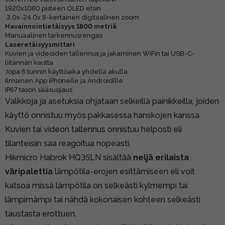
1920x1080 pisteen OLED etsin
3.0x-24.0x 8-kertainen digitaalinen zoom
Havainnointietäisyys 1800 metriä
Manuaalinen tarkennusrengas
Laseretäisyysmittari
Kuvien ja videoiden tallennus ja jakaminen WiFin tai USB-C-
liitännän kautta
Jopa 6 tunnin käyttöaika yhdellä akulla
Ilmainen App iPhonelle ja Androidille
IP67 tason sääsuojaus
Valikkoja ja asetuksia ohjataan selkeillä painikkeilla, joiden
käyttö onnistuu myös pakkasessa hanskojen kanssa.
Kuvien tai videon tallennus onnistuu helposti eli
tilanteisiin saa reagoitua nopeasti.
Hikmicro Habrok HQ35LN sisältää
neljä erilaista
väripalettia
lämpötila-erojen esittämiseen eli voit
katsoa missä lämpötila on selkeästi kylmempi tai
lämpimämpi tai nähdä kokonaisen kohteen selkeästi
taustasta erottuen.