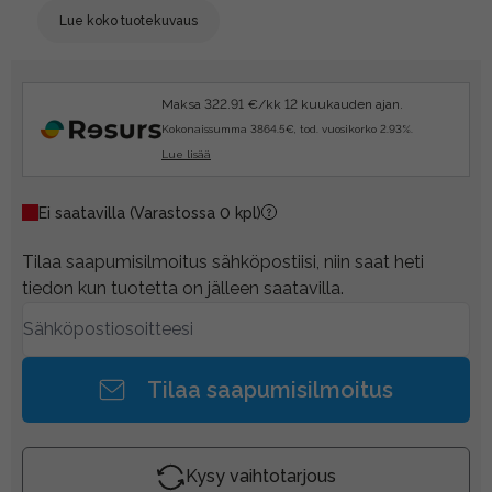
Lue koko tuotekuvaus
Maksa 322.91 €/kk 12 kuukauden ajan.
Kokonaissumma 3864.5€, tod. vuosikorko 2.93%.
Lue lisää
Ei saatavilla
(Varastossa 0 kpl)
Tilaa saapumisilmoitus sähköpostiisi, niin saat heti
tiedon kun tuotetta on jälleen saatavilla.
Tilaa saapumisilmoitus
Kysy vaihtotarjous