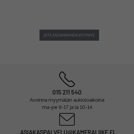
JÄTÄ ENSIMMÄINEN KYSYMYS
015 211 540
Avoinna myymälän aukioloaikoina
ma-pe 9-17 ja la 10-14
ASIAKASPALVELU@KAMERALIIKE.FI