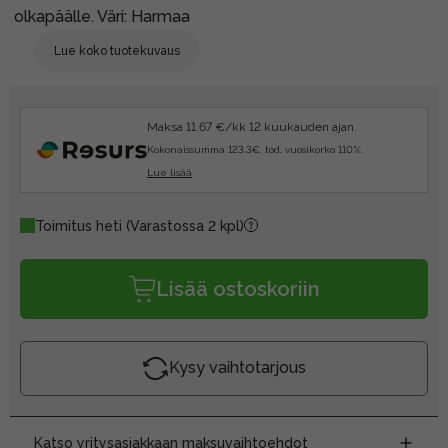
olkapäälle. Väri: Harmaa
Lue koko tuotekuvaus
Maksa 11.67 €/kk 12 kuukauden ajan.
Kokonaissumma 123.3€, tod. vuosikorko 110%.
Lue lisää
Toimitus heti
(Varastossa 2 kpl)
Lisää ostoskoriin
Kysy vaihtotarjous
Katso yritysasiakkaan maksuvaihtoehdot