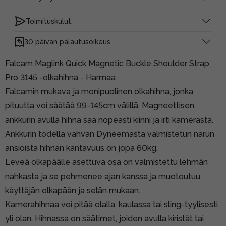
Toimituskulut:
30 päivän palautusoikeus
Falcam Maglink Quick Magnetic Buckle Shoulder Strap
Pro 3145 -olkahihna - Harmaa
Falcamin mukava ja monipuolinen olkahihna, jonka
pituutta voi säätää 99-145cm välillä. Magneettisen
ankkurin avulla hihna saa nopeasti kiinni ja irti kamerasta.
Ankkurin todella vahvan Dyneemasta valmistetun narun
ansioista hihnan kantavuus on jopa 60kg.
Leveä olkapäälle asettuva osa on valmistettu lehmän
nahkasta ja se pehmenee ajan kanssa ja muotoutuu
käyttäjän olkapään ja selän mukaan.
Kamerahihnaa voi pitää olalla, kaulassa tai sling-tyylisesti
yli olan. Hihnassa on säätimet, joiden avulla kiristät tai