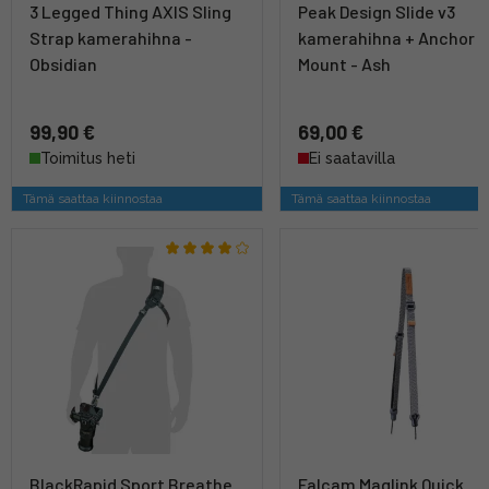
3 Legged Thing AXIS Sling
Peak Design Slide v3
Strap kamerahihna -
kamerahihna + Anchor
Obsidian
Mount - Ash
99,90 €
69,00 €
Toimitus heti
Ei saatavilla
Tämä saattaa kiinnostaa
Tämä saattaa kiinnostaa
BlackRapid Sport Breathe
Falcam Maglink Quick