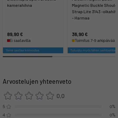
kamerahihna
Magnetic Buckle Should
Strap Lite 3143 -olkahih
- Harmaa
89,90 €
36,90 €
Ei saatavilla
Toimitus 7-9 arkipäivää
Tämä saattaa kiinnostaa
Tutustu myös tähän vaihtoehtoo
Arvostelujen yhteenveto
0,0
5
0%
4
0%