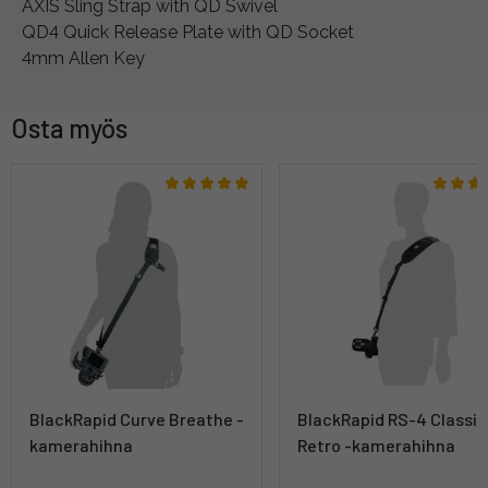
AXIS Sling Strap with QD Swivel
QD4 Quick Release Plate with QD Socket
4mm Allen Key
Osta myös
BlackRapid Curve Breathe -
BlackRapid RS-4 Classic
kamerahihna
Retro -kamerahihna