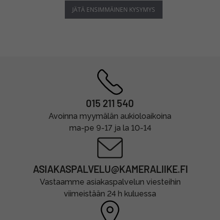
JÄTÄ ENSIMMÄINEN KYSYMYS
015 211 540
Avoinna myymälän aukioloaikoina
ma-pe 9-17 ja la 10-14
ASIAKASPALVELU@KAMERALIIKE.FI
Vastaamme asiakaspalvelun viesteihin
viimeistään 24 h kuluessa