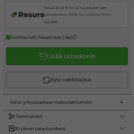
Maksa 13.92 €/kk 12 kuukauden ajan.
Kokonaissumma 155.9€, tod. vuosikorko 75.34%.
Lue lisää
Toimitus heti
(Varastossa 1 kpl)
Lisää ostoskoriin
Kysy vaihtotarjous
Katso yritysasiakkaan maksuvaihtoehdot
Toimituskulut:
30 päivän palautusoikeus