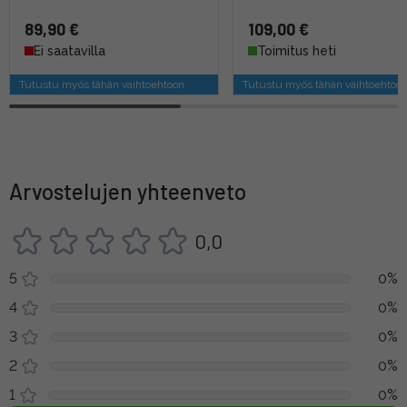
89,90 €
109,00 €
Ei saatavilla
Toimitus heti
Tutustu myös tähän vaihtoehtoon
Tutustu myös tähän vaihtoehtoo
Arvostelujen yhteenveto
0,0
5
0%
4
0%
3
0%
2
0%
1
0%