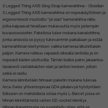
3 Legged Thing AXIS Sling Strap kamerahihna - Obsidian
3 Legged Thing AXIS kamerahihna on nopeakäyttöinen ja
ergonomisesti muotoiltu “yli olan” kamerahihna niille,
jotka kaipaavat hinaltaan mukavuutta myös pidempiin
kuvaussessioihin. Paketissa tulee mukana kainalohihna,
jonka ansiosta se pysyy tukevammin paikallaan ja estää
kamerahihnan kiertymisen, vaikka kameraa liikuteltaisiin
paljon. Kamera roikkuu vapaasti oikealla lantiolla ja on
nopeasti käden ulottuvilla. Tämän lisäksi paino jakaantuu
tasaisesti vastakkaisten olan ja lantion kesken, jolloin
selkä ei rasitu.
Kamera kiinnitetään hihnaan paketin mukana tulevaa
Arca-Swiss yhteensopivaa QD4-pikalevyä hyödyntäen.
Erikseen on mahdollista ostaa myös L-Barcet jossa on
hihnan kiinnittämistä varten QD-socket kiinnitys.
Hihnan lkapehmuste on suunniteltu siten, että se