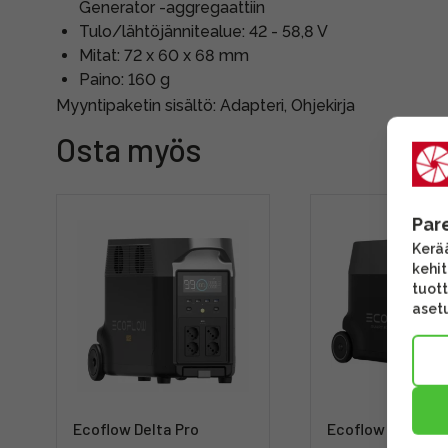
Generator -aggregaattiin
Tulo/lähtöjännitealue: 42 - 58,8 V
Mitat: 72 x 60 x 68 mm
Paino: 160 g
Myyntipaketin sisältö: Adapteri, Ohjekirja
Osta myös
Par
Kerää
kehi
tuott
asetu
Ecoflow Delta Pro
Ecoflow Batter