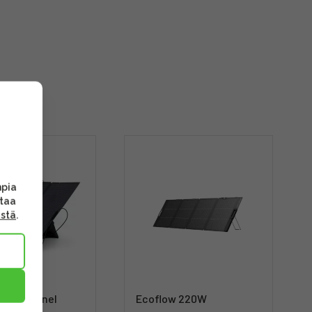
mpia
ttaa
ästä
.
Solar Panel
Ecoflow 220W