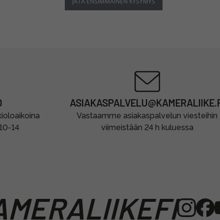
JÄTÄ ENSIMMÄINEN KYSYMYS
0
ASIAKASPALVELU@KAMERALIIKE.F
oloaikoina
Vastaamme asiakaspalvelun viesteihin
 10-14
viimeistään 24 h kuluessa
MERALIIKEFI