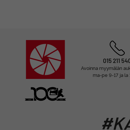
015 211 54
Avoinna myymälän auki
ma-pe 9-17 ja la
#KA