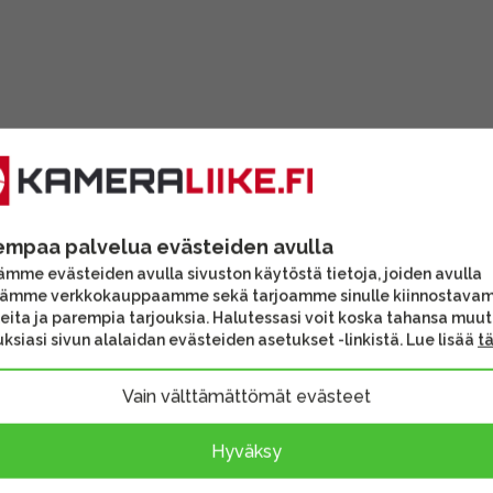
empaa palvelua evästeiden avulla
mme evästeiden avulla sivuston käytöstä tietoja, joiden avulla
tämme verkkokauppaamme sekä tarjoamme sinulle kiinnostava
eita ja parempia tarjouksia. Halutessasi voit koska tahansa muu
ksiasi sivun alalaidan evästeiden asetukset -linkistä. Lue lisää
t
Vain välttämättömät evästeet
Hyväksy
y 3600Wh
Hama Smart-Snap
Ecoflow 