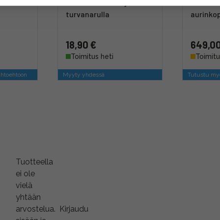
säakku
72mm linssinsuoja
400W Ne
turvanarulla
aurinko
18,90 €
649,00
Toimitus heti
Toimitu
ihtoehtoon
Myyty yhdessä
Tutustu myö
Tuotteella
ei ole
vielä
yhtään
arvostelua.
Kirjaudu