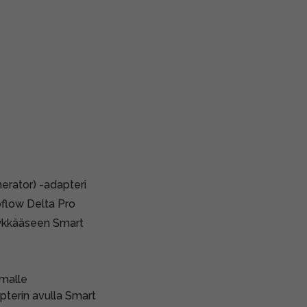
erator) -adapteri
oflow Delta Pro
lykkääseen Smart
malle
pterin avulla Smart