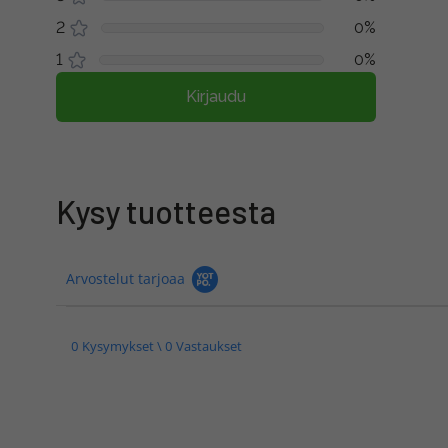
2
0%
1
0%
Kirjaudu
Kysy tuotteesta
Arvostelut tarjoaa
0 Kysymykset \ 0 Vastaukset