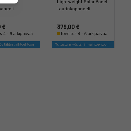
xtGen -
Lightweight Solar Panel
paneeli
-aurinkopaneeli
 €
379,00 €
s 4 - 6 arkipäivää
Toimitus 4 - 6 arkipäivää
s tähän vaihtoehtoon
Tutustu myös tähän vaihtoehtoon