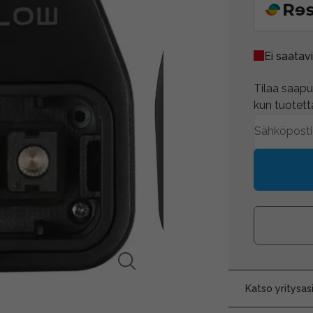
Ei saatavi
Tilaa saapum
kun tuotetta
Katso yritysa