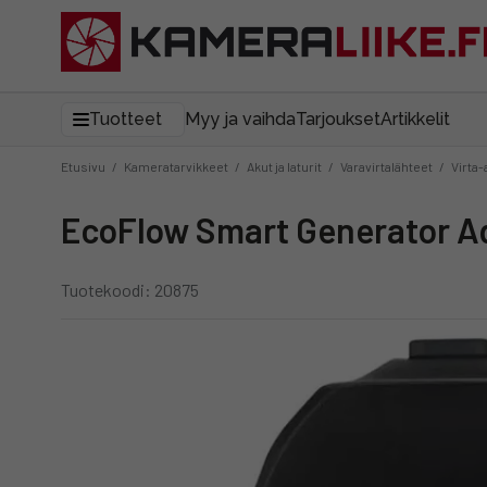
Tuotteet
Myy ja vaihda
Tarjoukset
Artikkelit
Etusivu
/
Kameratarvikkeet
/
Akut ja laturit
/
Varavirtalähteet
/
Virta
EcoFlow Smart Generator Ad
Tuotekoodi: 20875