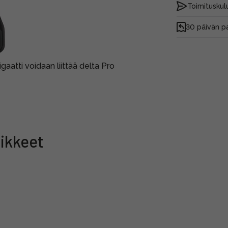
Toimituskulu
30 päivän p
aatti voidaan liittää delta Pro
ikkeet