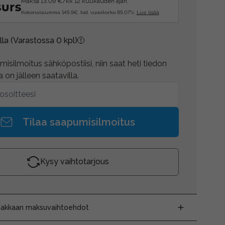
Maksa 13.09 €/kk 12 kuukauden ajan.
Kokonaissumma 145.9€, tod. vuosikorko 85.07%.
Lue lisää
lla
(Varastossa 0 kpl)
isilmoitus sähköpostiisi, niin saat heti tiedon
 on jälleen saatavilla.
Tilaa saapumisilmoitus
Kysy vaihtotarjous
siakkaan maksuvaihtoehdot