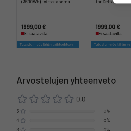
(3600Wh) -virta-asema
for Delta Pro -li
1999,00 €
1999,00 €
Ei saatavilla
Ei saatavilla
Tutustu myös tähän vaihtoehtoon
Tutustu myös tähän va
Arvostelujen yhteenveto
0,0
5
0%
4
0%
3
0%