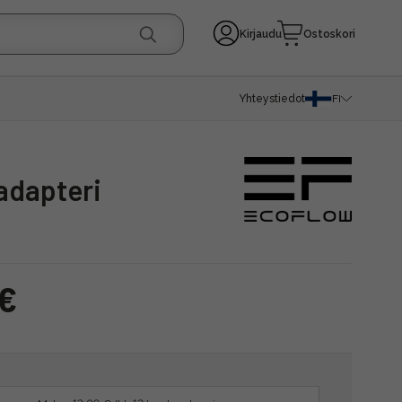
Kirjaudu
Ostoskori
Yhteystiedot
FI
adapteri
 €