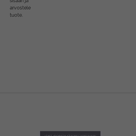
sisään ja
arvostele
tuote.