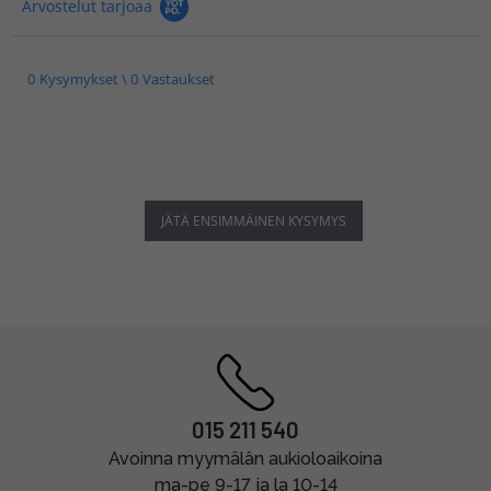
Arvostelut tarjoaa
0 Kysymykset \ 0 Vastaukset
JÄTÄ ENSIMMÄINEN KYSYMYS
015 211 540
Avoinna myymälän aukioloaikoina
ma-pe 9-17 ja la 10-14