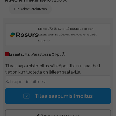
hetkellinen maksimiteho 7200W.
Lue koko tuotekuvaus
Maksa 172.18 €/kk 12 kuukauden ajan.
Kokonaissumma 2060.6€, tod. vuosikorko 2.91%.
Lue lisää
Ei saatavilla
(Varastossa 0 kpl)
Tilaa saapumisilmoitus sähköpostiisi, niin saat heti
tiedon kun tuotetta on jälleen saatavilla.
Tilaa saapumisilmoitus