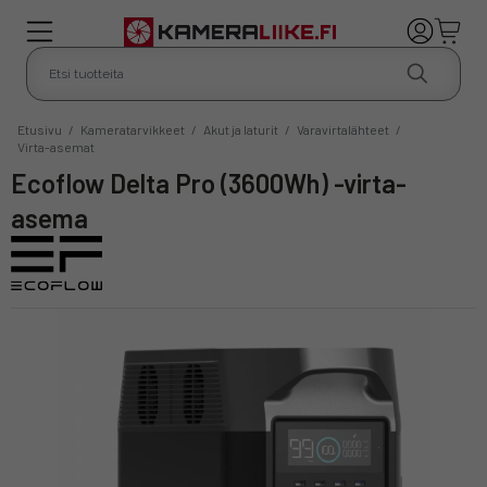
Etusivu
/
Kameratarvikkeet
/
Akut ja laturit
/
Varavirtalähteet
/
Virta-asemat
Ecoflow Delta Pro (3600Wh) -virta-
asema