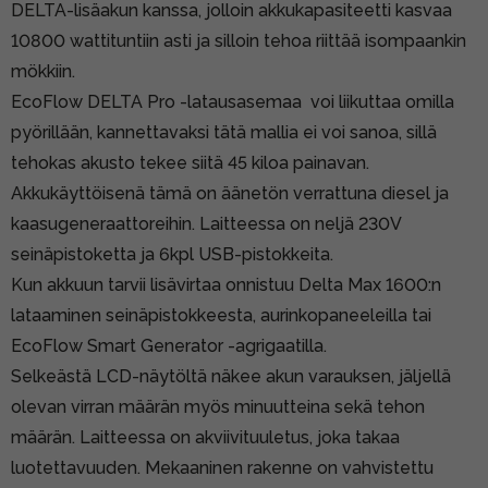
DELTA-lisäakun kanssa
, jolloin akkukapasiteetti kasvaa
10800 wattituntiin asti ja silloin tehoa riittää isompaankin
mökkiin.
EcoFlow DELTA Pro -latausasemaa voi liikuttaa omilla
pyörillään, kannettavaksi tätä mallia ei voi sanoa, sillä
tehokas akusto tekee siitä 45 kiloa painavan.
Akkukäyttöisenä tämä on äänetön verrattuna diesel ja
kaasugeneraattoreihin. Laitteessa on neljä 230V
seinäpistoketta ja 6kpl USB-pistokkeita.
Kun akkuun tarvii lisävirtaa onnistuu Delta Max 1600:n
lataaminen seinäpistokkeesta, aurinkopaneeleilla tai
EcoFlow Smart Generator -agrigaatilla.
Selkeästä LCD-näytöltä näkee akun varauksen, jäljellä
olevan virran määrän myös minuutteina sekä tehon
määrän. Laitteessa on akviivituuletus, joka takaa
luotettavuuden. Mekaaninen rakenne on vahvistettu