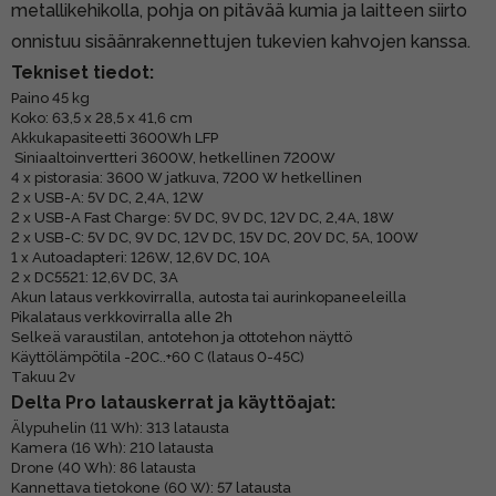
metallikehikolla, pohja on pitävää kumia ja laitteen siirto
onnistuu sisäänrakennettujen tukevien kahvojen kanssa.
Tekniset tiedot:
Paino 45 kg
Koko: 63,5 x 28,5 x 41,6 cm
Akkukapasiteetti 3600Wh LFP
Siniaaltoinvertteri 3600W, hetkellinen 7200W
4 x pistorasia: 3600 W jatkuva, 7200 W hetkellinen
2 x USB-A: 5V DC, 2,4A, 12W
2 x USB-A Fast Charge: 5V DC, 9V DC, 12V DC, 2,4A, 18W
2 x USB-C: 5V DC, 9V DC, 12V DC, 15V DC, 20V DC, 5A, 100W
1 x Autoadapteri: 126W, 12,6V DC, 10A
2 x DC5521: 12,6V DC, 3A
Akun lataus verkkovirralla, autosta tai aurinkopaneeleilla
Pikalataus verkkovirralla alle 2h
Selkeä varaustilan, antotehon ja ottotehon näyttö
Käyttölämpötila -20C..+60 C (lataus 0-45C)
Takuu 2v
Delta Pro latauskerrat ja käyttöajat:
Älypuhelin (11 Wh): 313 latausta
Kamera (16 Wh): 210 latausta
Drone (40 Wh): 86 latausta
Kannettava tietokone (60 W): 57 latausta