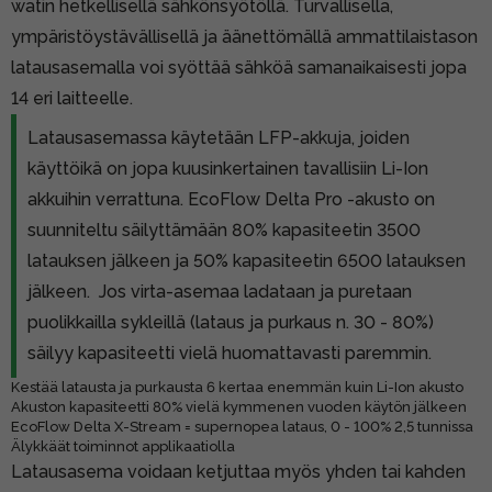
watin hetkellisellä sähkönsyötöllä. Turvallisella,
ympäristöystävällisellä ja äänettömällä ammattilaistason
latausasemalla voi syöttää sähköä samanaikaisesti jopa
14 eri laitteelle.
Latausasemassa käytetään LFP-akkuja, joiden
käyttöikä on jopa kuusinkertainen tavallisiin Li-Ion
akkuihin verrattuna. EcoFlow Delta Pro -akusto on
suunniteltu säilyttämään 80% kapasiteetin 3500
latauksen jälkeen ja 50% kapasiteetin 6500 latauksen
jälkeen. Jos virta-asemaa ladataan ja puretaan
puolikkailla sykleillä (lataus ja purkaus n. 30 - 80%)
säilyy kapasiteetti vielä huomattavasti paremmin.
Kestää latausta ja purkausta 6 kertaa enemmän kuin Li-Ion akusto
Akuston kapasiteetti 80% vielä kymmenen vuoden käytön jälkeen
EcoFlow Delta X-Stream = supernopea lataus, 0 - 100% 2,5 tunnissa
Älykkäät toiminnot applikaatiolla
Latausasema voidaan ketjuttaa myös yhden tai kahden