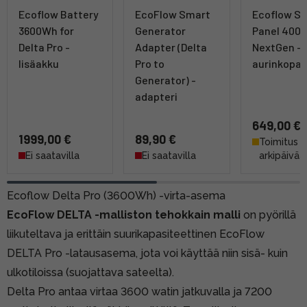
Ecoflow Battery
EcoFlow Smart
Ecoflow So
3600Wh for
Generator
Panel 400
Delta Pro -
Adapter (Delta
NextGen -
lisäakku
Pro to
aurinkopan
Generator) -
adapteri
649,00 €
1999,00 €
89,90 €
Toimitus 4
Ei saatavilla
Ei saatavilla
arkipäivää
Ecoflow Delta Pro (3600Wh) -virta-asema
EcoFlow DELTA -malliston tehokkain malli
on pyörillä
liikuteltava ja erittäin suurikapasiteettinen EcoFlow
DELTA Pro -latausasema, jota voi käyttää niin sisä- kuin
ulkotiloissa (suojattava sateelta).
Delta Pro antaa virtaa 3600 watin jatkuvalla ja 7200