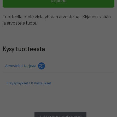
Kirjaudu
Tuotteella ei ole vielä yhtään arvostelua.
Kirjaudu sisään
ja arvostele tuote.
Kysy tuotteesta
Arvostelut tarjoaa
0 Kysymykset \ 0 Vastaukset
JÄTÄ ENSIMMÄINEN KYSYMYS