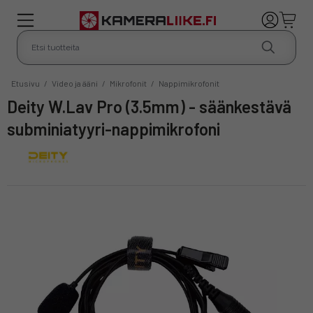
Etusivu
/
Video ja ääni
/
Mikrofonit
/
Nappimikrofonit
Deity W.Lav Pro (3.5mm) - säänkestävä
subminiatyyri-nappimikrofoni