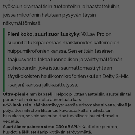
työkalun dramaattisiin tuotantoihin ja haastatteluihin,
joissa mikrofonin halutaan pysyvän täysin
näkymättömissä.
Pieni koko, suuri suorituskyky:
W.Lav Pro on
suunniteltu kilpailemaan markkinoiden kalleimpien
huippumikrofonien kanssa. Sen erittäin tasainen
taajuusvaste takaa luonnollisen ja värittymättömän
puhesoundin, joka istuu saumattomasti yhteen
täysikokoisten haulikkomikrofonien (kuten Deity S-Mic
-sarjan) kanssa jälkikäsittelyssä.
Ultra-pieni 4 mm kapseli:
Helppo piilottaa vaatteisiin, asusteisiin tai
peruukkeihin ilman, että äänenlaatu kärsii.
IP57-luokiteltu säänkestävyys:
Kestää erinomaisesti vettä, hikeä ja
pölyä. Jos mikrofoni likaantuu kuvauspaikalla meikistä tai
hiuslakasta, se voidaan puhdistaa turvallisesti huuhtelemalla
vedellä.
Suuri äänenpaineen sieto (130 dB SPL):
Käsittelee puheen,
huudot ja äkilliset äänipiikit täysin säröytymättä.