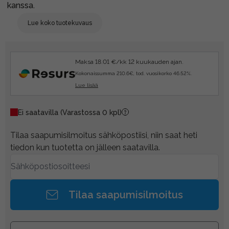
kanssa.
Lue koko tuotekuvaus
Maksa 18.01 €/kk 12 kuukauden ajan.
Kokonaissumma 210.6€, tod. vuosikorko 46.52%.
Lue lisää
Ei saatavilla
(Varastossa 0 kpl)
Tilaa saapumisilmoitus sähköpostiisi, niin saat heti
tiedon kun tuotetta on jälleen saatavilla.
Tilaa saapumisilmoitus