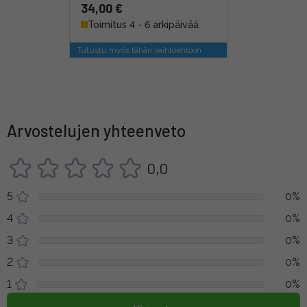
34,00 €
Toimitus 4 - 6 arkipäivää
Tutustu myös tähän vaihtoehtoon
Arvostelujen yhteenveto
0,0
5
0%
4
0%
3
0%
2
0%
1
0%