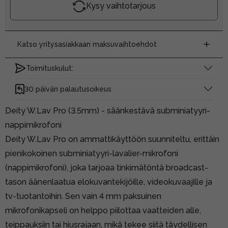
Kysy vaihtotarjous
Katso yritysasiakkaan maksuvaihtoehdot
Toimituskulut:
30 päivän palautusoikeus
Deity W.Lav Pro (3.5mm) - säänkestävä subminiatyyri-
nappimikrofoni
Deity W.Lav Pro on ammattikäyttöön suunniteltu, erittäin
pienikokoinen subminiatyyri-lavalier-mikrofoni
(nappimikrofoni), joka tarjoaa tinkimätöntä broadcast-
tason äänenlaatua elokuvantekijöille, videokuvaajille ja
tv-tuotantoihin. Sen vain 4 mm paksuinen
mikrofonikapseli on helppo piilottaa vaatteiden alle,
teippauksiin tai hiusrajaan, mikä tekee siitä täydellisen