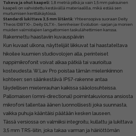
Tukeva ja ohut kaapeli:
1,8 metriä pitkä ja vain 1,5 mm paksuinen
kaapeli on vahvistettu kestävällä materiaalilla, mikä estää sen
murtumisen kenttäkäytössä.
Standardi lukittava 3,5 mm liitäntä:
Yhteensopiva suoraan Deity
Theos (DBTX)-, Deity DLTX-, Sennheiser Evolution -sarjan ja monien
muiden valmistajien langattomien taskulähettimien kanssa.
Rakennettu haastaviin kuvauspäiviin
Kun kuvaat ulkona, näyttelijät liikkuvat tai haastateltava
hikoilee kuumien studiovolojen alla, perinteiset
nappimikrofonit voivat alkaa pätkiä tai vaurioitua
kosteudesta. W.Lav Pro poistaa tämän mielenkiinnon
kohteen: sen säänkestävä IP57-rakenne antaa
täydellisen mielenrauhan kaikissa sääolosuhteissa.
Pallomaisen (omni-directional) poimintakuvionsa ansiosta
mikrofoni tallentaa äänen luonnollisesti joka suunnasta,
vaikka puhuja kääntäisi päätään kesken lauseen.
Tässä versiossa on valmiiksi integroitu, kullattu ja lukittava
3,5 mm TRS-liitin, joka takaa varman ja häiriöttömän