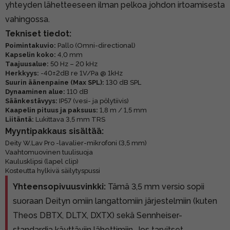
yhteyden lähetteeseen ilman pelkoa johdon irtoamisesta
vahingossa.
Tekniset tiedot:
Poimintakuvio:
Pallo (Omni-directional)
Kapselin koko:
4,0 mm
Taajuusalue:
50 Hz – 20 kHz
Herkkyys:
-40±2dB re 1V/Pa @ 1kHz
Suurin äänenpaine (Max SPL):
130 dB SPL
Dynaaminen alue:
110 dB
Säänkestävyys:
IP57 (vesi- ja pölytiivis)
Kaapelin pituus ja paksuus:
1,8 m / 1,5 mm
Liitäntä:
Lukittava 3,5 mm TRS
Myyntipakkaus sisältää:
Deity W.Lav Pro -lavalier-mikrofoni (3,5 mm)
Vaahtomuovinen tuulisuoja
Kaulusklipsi (lapel clip)
Kosteutta hylkivä säilytyspussi
Yhteensopivuusvinkki:
Tämä 3,5 mm versio sopii
suoraan Deityn omiin langattomiin järjestelmiin (kuten
Theos DBTX, DLTX, DXTX) sekä Sennheiser-
standardia käyttäviin lähettimiin. Jos tarvitset