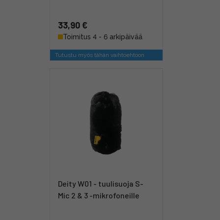
33,90 €
Toimitus 4 - 6 arkipäivää
Tutustu myös tähän vaihtoehtoon
Deity W01 - tuulisuoja S-
Mic 2 & 3 -mikrofoneille