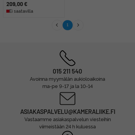
209,00 €
Ei saatavilla
1
015 211 540
Avoinna myymälän aukioloaikoina
ma-pe 9-17 ja la 10-14
ASIAKASPALVELU@KAMERALIIKE.FI
Vastaamme asiakaspalvelun viesteihin
viimeistään 24 h kuluessa