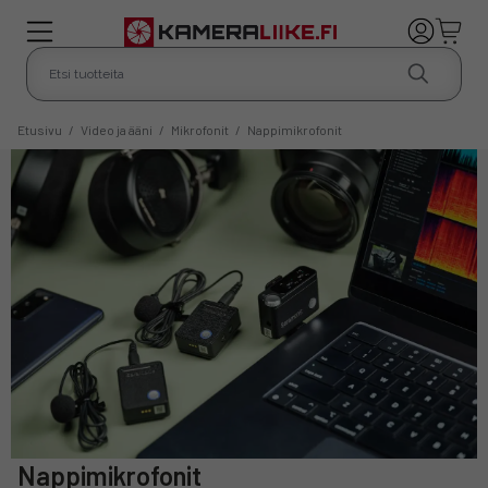
Etusivu
/
Video ja ääni
/
Mikrofonit
/
Nappimikrofonit
Nappimikrofonit