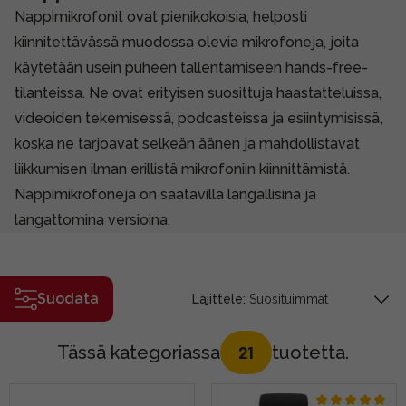
Nappimikrofonit ovat pienikokoisia, helposti
kiinnitettävässä muodossa olevia mikrofoneja, joita
käytetään usein puheen tallentamiseen hands-free-
tilanteissa. Ne ovat erityisen suosittuja haastatteluissa,
videoiden tekemisessä, podcasteissa ja esiintymisissä,
koska ne tarjoavat selkeän äänen ja mahdollistavat
liikkumisen ilman erillistä mikrofoniin kiinnittämistä.
Nappimikrofoneja on saatavilla langallisina ja
langattomina versioina.
Suodata
Lajittele:
Tässä kategoriassa
tuotetta.
21