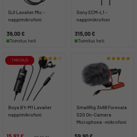
DJI Lavalier Mic -
Sony ECM-L1 -
nappimikrofoni
nappimikrofoni
39,00 €
315,00 €
Toimitus heti
Toimitus heti
TARJOUS
Boya BY-M1 Lavalier
SmallRig 3468 Forevala
nappimikrofoni
S20 On-Camera
Microphone -mikrofoni
15,92 €
59,90 €