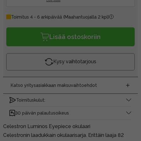
Lue lisää
Toimitus 4 - 6 arkipäivää
(Maahantuojalla 2 kpl)
Lisää ostoskoriin
Kysy vaihtotarjous
Katso yritysasiakkaan maksuvaihtoehdot
Toimituskulut:
30 päivän palautusoikeus
Celestron Luminos Eyepiece okulaari
Celestronin laadukkain okulaarisarja. Erittäin laaja 82