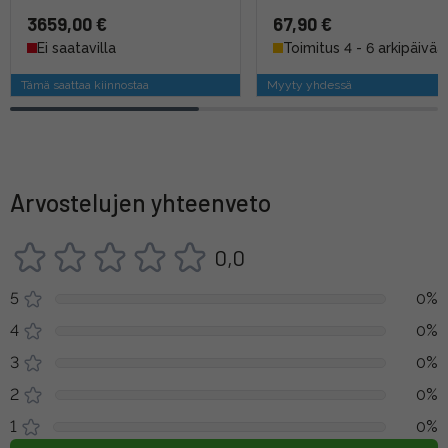
3659,00 €
67,90 €
Ei saatavilla
Toimitus 4 - 6 arkipäivää
Tämä saattaa kiinnostaa
Myyty yhdessä
Arvostelujen yhteenveto
0,0
5
0%
4
0%
3
0%
2
0%
1
0%