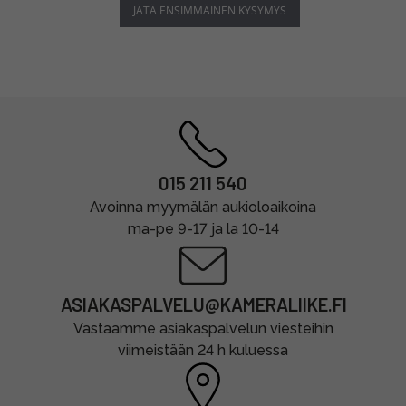
JÄTÄ ENSIMMÄINEN KYSYMYS
015 211 540
Avoinna myymälän aukioloaikoina
ma-pe 9-17 ja la 10-14
ASIAKASPALVELU@KAMERALIIKE.FI
Vastaamme asiakaspalvelun viesteihin
viimeistään 24 h kuluessa