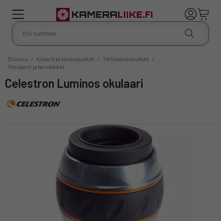
Etusivu
/
Kiikarit ja kaukoputket
/
Tähtikaukoputket
/
Okulaarit ja tarvikkeet
Celestron Luminos okulaari