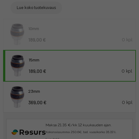
Lue koko tuotekuvaus
10mm
189,00 €
0 kpl
15mm
189,00 €
0 kpl
23mm
369,00 €
0 kpl
Maksa 21.35 €/kk 12 kuukauden ajan.
Kokonaissumma 250.6€, tod. vuosikorko 35.15%.