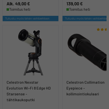
Alk. 49,00 €
139,00 €
Toimitus heti
Toimitus heti
Tutustu myös tähän vaihtoehtoon
Tutustu myös tähän vaihtoehtoo
Celestron Nexstar
Celestron Collimation
Evolution Wi-Fi 8 Edge HD
Eyepiece -
Starsense -
kollimointiokulaari
tähtikaukoputki