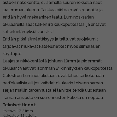
asteen näkökenttä, eli samalla suurennoksella näet
laajemman alueen. Tarkkaa piirtoa myös reunoilla ja
erittäin hyvä mekaaninen laatu. Luminos-sarjan
okulaareilla saat kaiken irti kaukoputkestasi ja antavat
katseluelämyksiä vuosiksi!
Erittäin pitkä silmäetäisyys ja taittuvat suojakumit
tarjoavat mukavat katseluhetket myös silmälasien
käyttäjille.
Laajasta näkökentästä johtuen 19mm ja pidemmät
okulaarit vaativat isomman 2" kiinnityksen kaukoputkesta.
Celestron Luminos okulaarit ovat lähes tai kokonaan
parfokaalisia eli jos vaihdat okulaarin toiseen saman
sarjan malliin tarkennusta ei tarvitse tehdä uudestaan.
Tämän ansiosta eri suurennusten kokeilu on nopeaa.
Tekniset tiedot:
Polttoväli: 7-31mm
Näköalue: 82 astetta