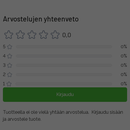
Arvostelujen yhteenveto
0,0
5
0%
4
0%
3
0%
2
0%
1
0%
Kirjaudu
Tuotteella ei ole vielä yhtään arvostelua.
Kirjaudu sisään
ja arvostele tuote.