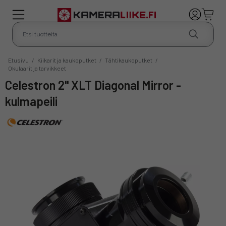
Etusivu
/
Kiikarit ja kaukoputket
/
Tähtikaukoputket
/
Okulaarit ja tarvikkeet
Celestron 2" XLT Diagonal Mirror -
kulmapeili