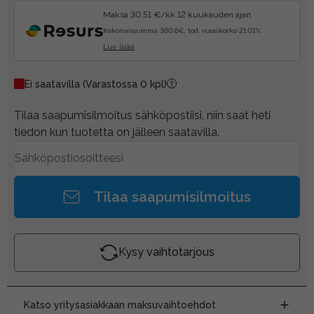
Maksa 30.51 €/kk 12 kuukauden ajan.
Kokonaissumma 360.6€, tod. vuosikorko 21.01%.
Lue lisää
Ei saatavilla
(Varastossa 0 kpl)
Tilaa saapumisilmoitus sähköpostiisi, niin saat heti
tiedon kun tuotetta on jälleen saatavilla.
Tilaa saapumisilmoitus
Kysy vaihtotarjous
Katso yritysasiakkaan maksuvaihtoehdot