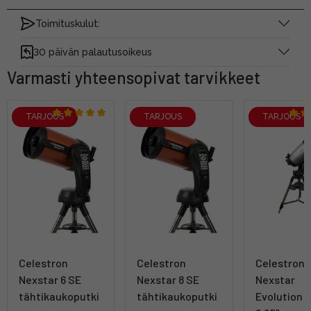
Toimituskulut:
30 päivän palautusoikeus
Varmasti yhteensopivat tarvikkeet
TARJOUS
TARJOUS
TARJOUS
Celestron
Celestron
Celestron
Nexstar 6 SE
Nexstar 8 SE
Nexstar
tähtikaukoputki
tähtikaukoputki
Evolution W