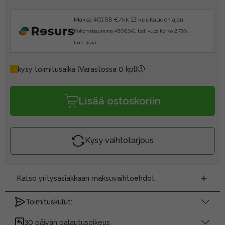
Maksa 401.58 €/kk 12 kuukauden ajan.
Kokonaissumma 4806.5€, tod. vuosikorko 2.79%.
Lue lisää
kysy toimitusaika
(Varastossa 0 kpl)
Lisää ostoskoriin
Kysy vaihtotarjous
Katso yritysasiakkaan maksuvaihtoehdot
Toimituskulut:
30 päivän palautusoikeus