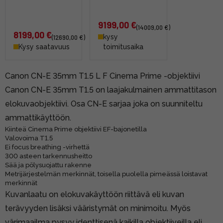
9199,00 €
(14009,00 €)
8199,00 €
kysy
(12690,00 €)
Kysy saatavuus
toimitusaika
Canon CN-E 35mm T1.5 L F Cinema Prime -objektiivi
Canon CN-E 35mm T1.5 on laajakulmainen ammattitason
elokuvaobjektiivi. Osa CN-E sarjaa joka on suunniteltu
ammattikäyttöön.
Kiinteä Cinema Prime objektiivi EF-bajonetilla
Valovoima T1.5
Ei focus breathing -virhettä
300 asteen tarkennusheitto
Sää ja pölysuojattu rakenne
Metrijärjestelmän merkinnät, toisella puolella pimeässä loistavat
merkinnät
Kuvanlaatu on elokuvakäyttöön riittävä eli kuvan
terävyyden lisäksi vääristymät on minimoitu. Myös
värimaailma pysyy identtisenä kaikilla objektiiveilla eli