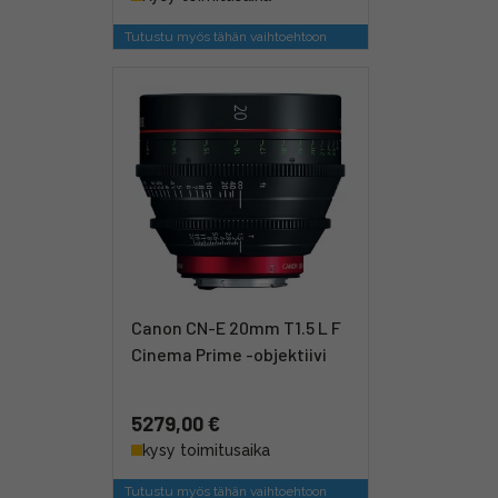
Tutustu myös tähän vaihtoehtoon
Canon CN-E 20mm T1.5 L F
Cinema Prime -objektiivi
5279,00 €
kysy toimitusaika
Tutustu myös tähän vaihtoehtoon