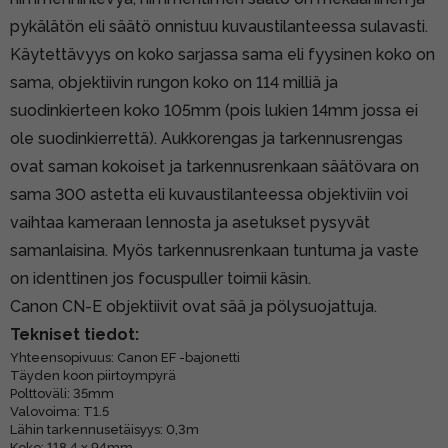
pykälätön eli säätö onnistuu kuvaustilanteessa sulavasti.
Käytettävyys on koko sarjassa sama eli fyysinen koko on
sama, objektiivin rungon koko on 114 milliä ja
suodinkierteen koko 105mm (pois lukien 14mm jossa ei
ole suodinkierrettä). Aukkorengas ja tarkennusrengas
ovat saman kokoiset ja tarkennusrenkaan säätövara on
sama 300 astetta eli kuvaustilanteessa objektiviin voi
vaihtaa kameraan lennosta ja asetukset pysyvät
samanlaisina. Myös tarkennusrenkaan tuntuma ja vaste
on identtinen jos focuspuller toimii käsin.
Canon CN-E objektiivit ovat sää ja pölysuojattuja.
Tekniset tiedot:
Yhteensopivuus: Canon EF -bajonetti
Täyden koon piirtoympyrä
Polttoväli: 35mm
Valovoima: T1.5
Lähin tarkennusetäisyys: 0,3m
Koko: 118.4 x 94mm