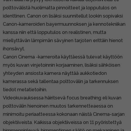
polttovälistä huolimatta pinnoitteet ja lopputulos on
identtinen. Canon on lisäksi suunnitellut lookin sopivaksi
Canon-kameroiden bayermuunnoksen ja kennotekniikan
kanssa niin että lopputulos on realistinen, mutta
miellyttävän lämpimän sävyinen tarjoten erittäin hienot
ihonsävyt.
Canon Cinema -kameroita käyttäessä tulevat käyttöön
myös kuvan vinjetoinnin korjaaminen, lisäksi sähköisen
yhteyden ansiosta kamera näyttää aukkotiedon
kamerassa sekä tallentaa polttovälin ja tarkennuksen
tiedot metatietoihin.
Videokuvauksessa häiritsevä focus breathing eli kuvan
polttovälin hienoinen muutos tarkennetteaessa on
minimoitu periaatteessa kokonaan näistä Cinema-sarjan
objektiiveista. Kaikissa objektiiveissa on 11 pyöristettyä
himmenninlevyä, himmentimen säätö on mekaaninen ja