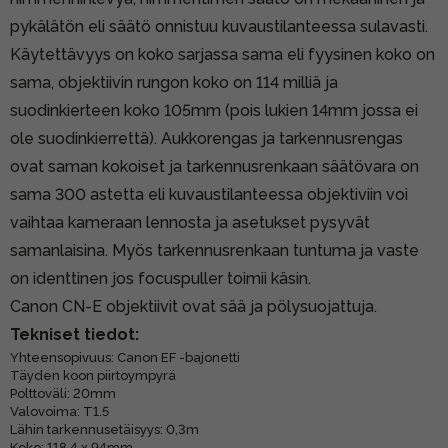
pykälätön eli säätö onnistuu kuvaustilanteessa sulavasti.
Käytettävyys on koko sarjassa sama eli fyysinen koko on
sama, objektiivin rungon koko on 114 milliä ja
suodinkierteen koko 105mm (pois lukien 14mm jossa ei
ole suodinkierrettä). Aukkorengas ja tarkennusrengas
ovat saman kokoiset ja tarkennusrenkaan säätövara on
sama 300 astetta eli kuvaustilanteessa objektiviin voi
vaihtaa kameraan lennosta ja asetukset pysyvät
samanlaisina. Myös tarkennusrenkaan tuntuma ja vaste
on identtinen jos focuspuller toimii käsin.
Canon CN-E objektiivit ovat sää ja pölysuojattuja.
Tekniset tiedot:
Yhteensopivuus: Canon EF -bajonetti
Täyden koon piirtoympyrä
Polttoväli: 20mm
Valovoima: T1.5
Lähin tarkennusetäisyys: 0,3m
Koko: 118.4 x 94mm