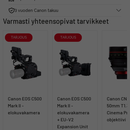
3 vuoden Canon takuu
Varmasti yhteensopivat tarvikkeet
TARJOUS
TARJOUS
Canon EOS C500
Canon EOS C500
Canon CN-
Mark II -
Mark II -
50mm T1.3 
elokuvakamera
elokuvakamera
Cinema Pri
+ EU-V2
objektiivi
Expansion Unit