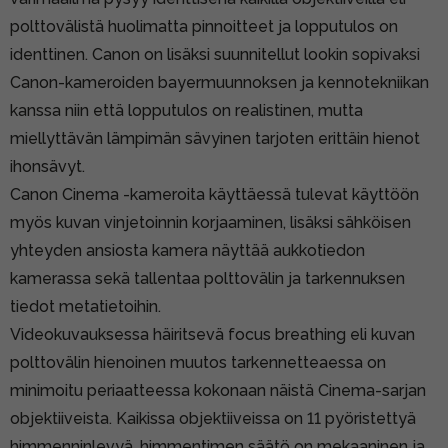
polttovälistä huolimatta pinnoitteet ja lopputulos on
identtinen. Canon on lisäksi suunnitellut lookin sopivaksi
Canon-kameroiden bayermuunnoksen ja kennotekniikan
kanssa niin että lopputulos on realistinen, mutta
miellyttävän lämpimän sävyinen tarjoten erittäin hienot
ihonsävyt.
Canon Cinema -kameroita käyttäessä tulevat käyttöön
myös kuvan vinjetoinnin korjaaminen, lisäksi sähköisen
yhteyden ansiosta kamera näyttää aukkotiedon
kamerassa sekä tallentaa polttovälin ja tarkennuksen
tiedot metatietoihin.
Videokuvauksessa häiritsevä focus breathing eli kuvan
polttovälin hienoinen muutos tarkennetteaessa on
minimoitu periaatteessa kokonaan näistä Cinema-sarjan
objektiiveista. Kaikissa objektiiveissa on 11 pyöristettyä
himmenninlevyä, himmentimen säätö on mekaaninen ja