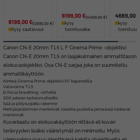
9199,00 €
4669,00 
(14009,00 €)
8199,00 €
kysy
kysy
(12690,00 €)
Kysy saatavuus
toimitusaika
toimitusai
Canon CN-E 20mm T1.5 L F Cinema Prime -objektiivi
Canon CN-E 20mm T1.5 on laajakulmainen ammattitason
elokuvaobjektiivi. Osa CN-E sarjaa joka on suunniteltu
ammattikäyttöön.
Kiinteä Cinema Prime objektiivi EF-bajonetilla
Valovoima T1.5
Ei focus breathing -virhettä
300 asteen tarkennusheitto
Sää ja pölysuojattu rakenne
Metrijärjestelmän merkinnät, toisella puolella pimeässä loistavat
merkinnät
Kuvanlaatu on elokuvakäyttöön riittävä eli kuvan
terävyyden lisäksi vääristymät on minimoitu. Myös
värimaailma pysyy identtisenä kaikilla objektiiveilla eli