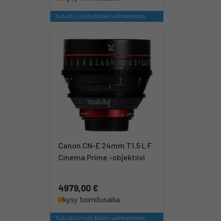
Tutustu myös tähän vaihtoehtoon
Canon CN-E 24mm T1.5 L F
Cinema Prime -objektiivi
4979,00 €
kysy toimitusaika
Tutustu myös tähän vaihtoehtoon