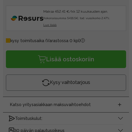
Maksa 452.41 €/kk 12 kuukauden ajan.
Kokonaissumma 5416.5€, tod. vuosikorko 2.47%.
Lue lisää
kysy toimitusaika
(Varastossa 0 kpl)
Lisää ostoskoriin
Kysy vaihtotarjous
Katso yritysasiakkaan maksuvaihtoehdot
Toimituskulut:
30 päivän palautusoikeus