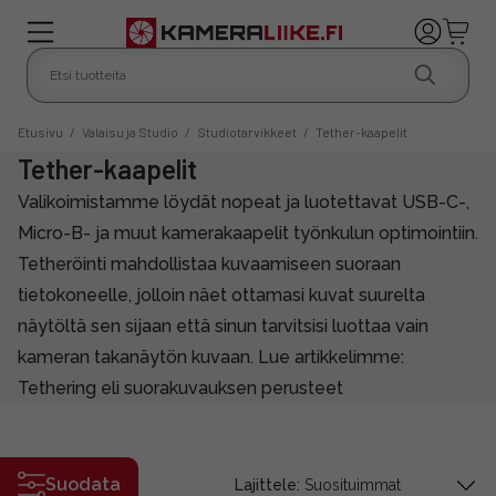
Etusivu
/
Valaisu ja Studio
/
Studiotarvikkeet
/
Tether-kaapelit
Tether-kaapelit
Valikoimistamme löydät nopeat ja luotettavat USB-C-,
Micro-B- ja muut kamerakaapelit työnkulun optimointiin.
Tetheröinti mahdollistaa kuvaamiseen suoraan
tietokoneelle, jolloin näet ottamasi kuvat suurelta
näytöltä sen sijaan että sinun tarvitsisi luottaa vain
kameran takanäytön kuvaan. Lue artikkelimme:
Tethering eli suorakuvauksen perusteet
Suodata
Lajittele: