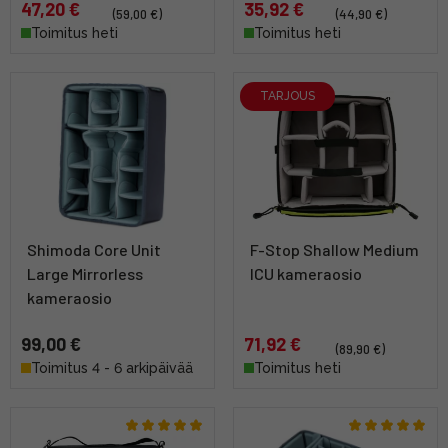
47,20 €
35,92 €
(59,00 €)
(44,90 €)
Toimitus heti
Toimitus heti
TARJOUS
Shimoda Core Unit
F-Stop Shallow Medium
Large Mirrorless
ICU kameraosio
kameraosio
99,00 €
71,92 €
(89,90 €)
Toimitus 4 - 6 arkipäivää
Toimitus heti