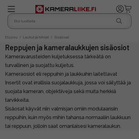
Etusivu
/
Laukut ja hihnat
/
Sisäosat
Reppujen ja kameralaukkujen sisäosiot
Kameravarusteiden kuljetuksessa tärkeätä on
turvallinen ja suojattu kuljetus.
Kameraosiot eli reppuihin ja laukkuihin laitettavat
Insertit ovat irrallisia suojalaukkuja, jossa voi säilyttää ja
suojata kameran, objektiiveja sekä muita herkkiä
tarvikkeita.
Sisäosat käyvät niin valmisjan omiin modulaarisiin
reppuihin, kuin myös mihin tahansa normaaliin laukkuun
tai reppuun, jolloin saat omanlaisesi kameralaukun.