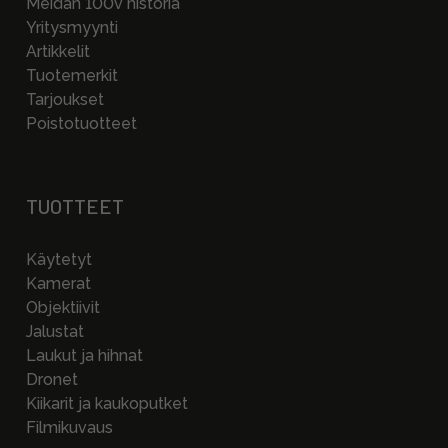
Meidän 100v historia
Yritysmyynti
Artikkelit
Tuotemerkit
Tarjoukset
Poistotuotteet
TUOTTEET
Käytetyt
Kamerat
Objektiivit
Jalustat
Laukut ja hihnat
Dronet
Kiikarit ja kaukoputket
Filmikuvaus