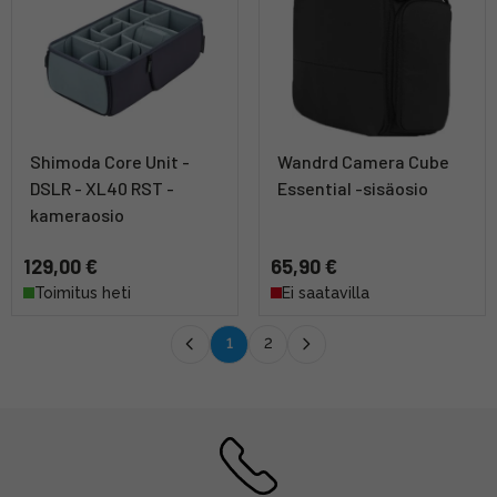
Shimoda Core Unit -
Wandrd Camera Cube
DSLR - XL40 RST -
Essential -sisäosio
kameraosio
129,00 €
65,90 €
Toimitus heti
Ei saatavilla
1
2