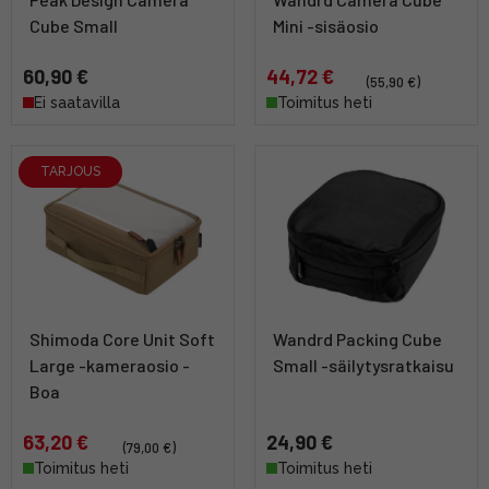
Cube Small
Mini -sisäosio
60,90 €
44,72 €
(55,90 €)
Ei saatavilla
Toimitus heti
TARJOUS
Shimoda Core Unit Soft
Wandrd Packing Cube
Large -kameraosio -
Small -säilytysratkaisu
Boa
63,20 €
24,90 €
(79,00 €)
Toimitus heti
Toimitus heti