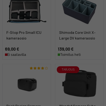
F-Stop Pro Small ICU
Shimoda Core Unit X-
kameraosio
Large DV kameraosio
69,00 €
139,00 €
Ei saatavilla
Toimitus heti
TARJOUS
Peak Design Camera
Wandrd Camera Cube