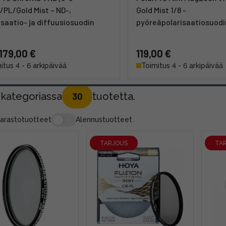
/PL/Gold Mist – ND-,
Gold Mist 1/8 -
isaatio- ja diffuusiosuodin
pyöreäpolarisaatiosuodi
 179,00 €
119,00 €
itus 4 - 6 arkipäivää
Toimitus 4 - 6 arkipäivää
 kategoriassa
tuotetta.
30
arastotuotteet
Alennustuotteet
TARJOUS
TA