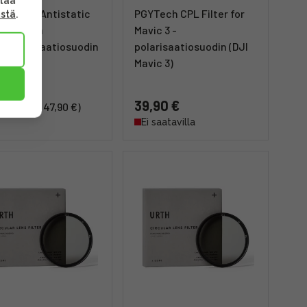
ttaa
 Fusion Antistatic
PGYTech CPL Filter for
ästä
.
-PL 37mm
Mavic 3 -
öpolarisaatiosuodin
polarisaatiosuodin (DJI
Mavic 3)
32 €
39,90 €
(47,90 €)
Ei saatavilla