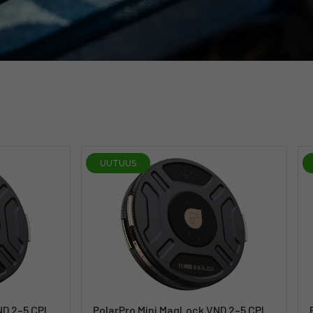
UUTUUS
ND 2–5 CPL
PolarPro Mini MagLock VND 2–5 CPL