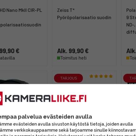
HD Nano MkII CIR-PL
Zeiss T*
Pola
Pyöröpolarisaatio suodin
9 St
polarisaatiosuodin
ND-,
diff
 99,90 €
Alk. 99,90 €
Alk
aatavilla
Toimitus heti
Toi
TARJOUS
TA
empaa palvelua evästeiden avulla
mme evästeiden avulla sivuston käytöstä tietoja, joiden avulla
tämme verkkokauppaamme sekä tarjoamme sinulle kiinnostava