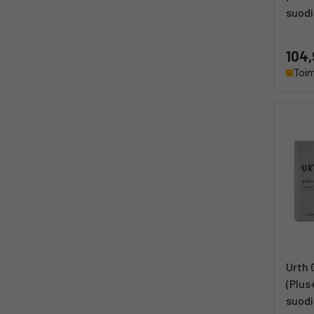
suodi
104,
Toim
Urth 
(Plus
suodi