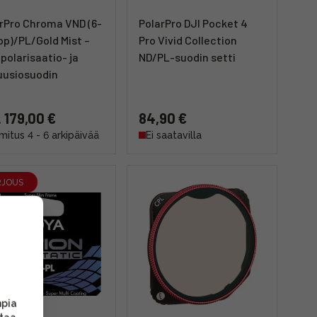
rPro Chroma VND (6-
PolarPro DJI Pocket 4
op)/PL/Gold Mist –
Pro Vivid Collection
 polarisaatio- ja
ND/PL-suodin setti
uusiosuodin
. 179,00 €
84,90 €
mitus 4 - 6 arkipäivää
Ei saatavilla
RJOUS
mpia