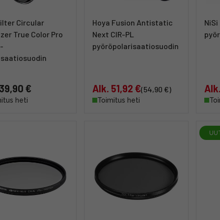
ilter Circular
Hoya Fusion Antistatic
NiSi
izer True Color Pro
Next CIR-PL
pyör
-
pyöröpolarisaatiosuodin
isaatiosuodin
 39,90 €
Alk. 51,92 €
Alk
(54,90 €)
itus heti
Toimitus heti
Toi
UU