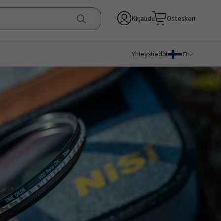
Kirjaudu
Ostoskori
Yhteystiedot
FI