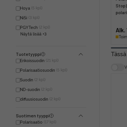
Stop)
(5 kpl)
Hoya
polar
(3 kpl)
NiSi
(2 kpl)
PGYTech
Alk.
Näytä lisää
+3
Toim
Tässä
Tuotetyyppi
(21 kpl)
Erikoissuodin
V
(5 kpl)
Polarisaatiosuodin
(2 kpl)
Suodin
(2 kpl)
ND-suodin
(2 kpl)
diffuusiosuodin
Suotimen tyyppi
(17 kpl)
Polarisaatio