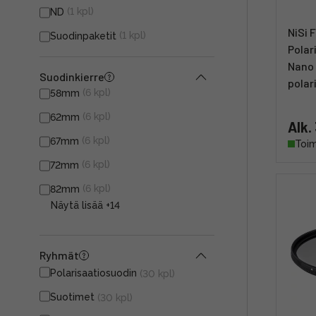
(1 kpl)
ND
NiSi F
(1 kpl)
Suodinpaketit
Polar
Nano 
Suodinkierre
polar
(6 kpl)
58mm
(6 kpl)
62mm
Alk.
(6 kpl)
67mm
Toim
(6 kpl)
72mm
(6 kpl)
82mm
Näytä lisää
+14
Ryhmät
Polarisaatiosuodin
(30 kpl)
Suotimet
(30 kpl)