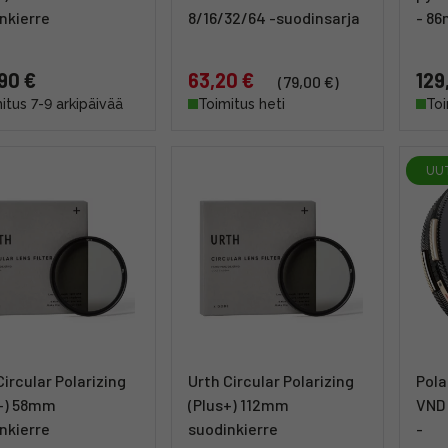
nkierre
8/16/32/64 -suodinsarja
- 8
90 €
63,20 €
129
(79,00 €)
itus 7-9 arkipäivää
Toimitus heti
Toi
UU
Circular Polarizing
Urth Circular Polarizing
Pola
+) 58mm
(Plus+) 112mm
VND 
nkierre
suodinkierre
-