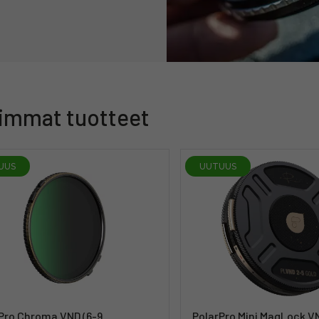
immat tuotteet
UUS
UUTUUS
Pro Chroma VND (6-9
PolarPro Mini MagLock V