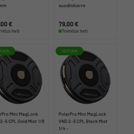
6mm
suodinkierre
,00 €
79,00 €
mitus heti
Toimitus heti
TUUS
UUTUUS
rPro Mini MagLock
PolarPro Mini MagLock
2–5 CPL Gold Mist 1/8
VND 2–5 CPL Black Mist
1/4 -