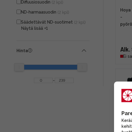
Diffuusiosuodin
(2 kpl)
Hoya 
ND-harmaasuodin
(2 kpl)
-
Säädettävät ND-suotimet
(2 kpl)
pyörö
Näytä lisää
+1
Alk.
Hinta
Ei s
-
Par
Kerää
kehi