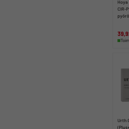
Hoya 
CIR-
pyörö
39,9
Toim
Urth 
(Plu