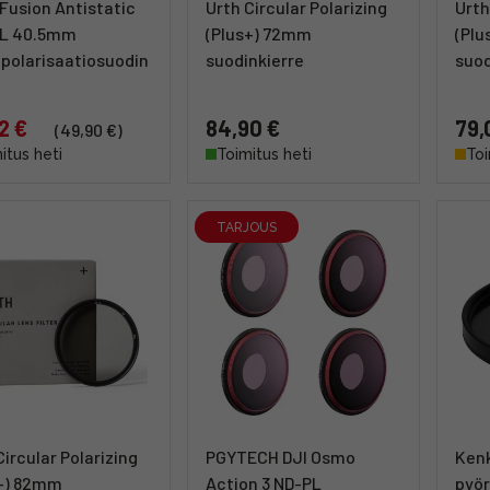
Fusion Antistatic
Urth Circular Polarizing
Urth
PL 40.5mm
(Plus+) 72mm
(Plu
polarisaatiosuodin
suodinkierre
suod
2 €
84,90 €
79,
(49,90 €)
itus heti
Toimitus heti
Toi
TARJOUS
Circular Polarizing
PGYTECH DJI Osmo
Kenk
s+) 82mm
Action 3 ND-PL
pyör