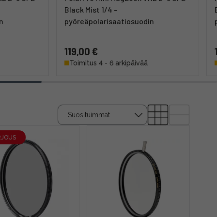
Black Mist 1/4 -
n
pyöreäpolarisaatiosuodin
119,00 €
Toimitus 4 - 6 arkipäivää
RJOUS