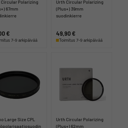
 Circular Polarizing
Urth Circular Polarizing
s+) 67mm
(Plus+) 39mm
inkierre
suodinkierre
00 €
49,90 €
mitus 7-9 arkipäivää
Toimitus 7-9 arkipäivää
o Large Size CPL
Urth Circular Polarizing
öpolarisaatiosuodin
(Plus+) 62mm