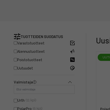
TUOTTEIDEN SUODATUS
Uus
Varastotuotteet
Alennustuotteet
UUT
Poistotuotteet
Uutuudet
Valmistaja
(11 kpl)
Urth
(6 kpl)
Polar
PolarPro