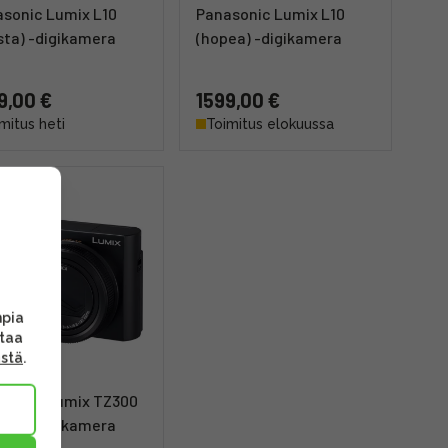
sonic Lumix L10
Panasonic Lumix L10
ta) -digikamera
(hopea) -digikamera
9,00 €
1599,00 €
mitus heti
Toimitus elokuussa
mpia
ttaa
ästä
.
asonic Lumix TZ300
ta) -digikamera