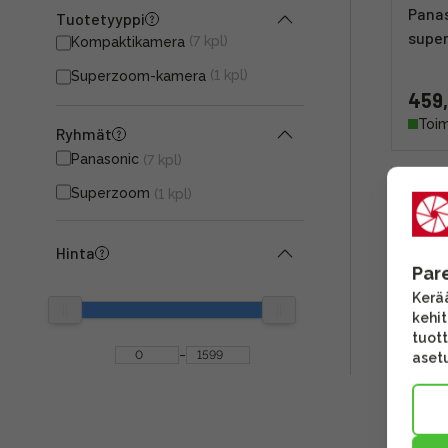
Panas
Tuotetyyppi
supe
(7 kpl)
Kompaktikamera
(1 kpl)
Superzoom-kamera
459,
Toim
Ryhmät
Panasonic
(7 kpl)
Superzoom
(1 kpl)
Hinta
Par
Kerää
kehi
tuott
-
asetu
Pana
(hope