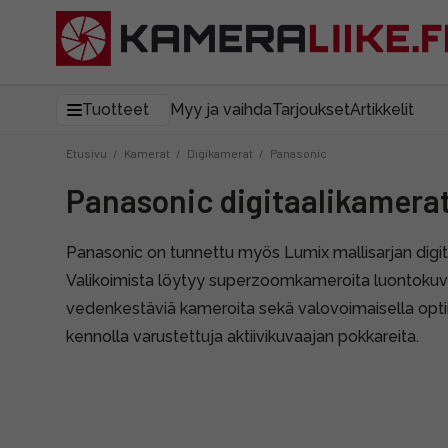
Tuotteet
Myy ja vaihda
Tarjoukset
Artikkelit
Etusivu
/
Kamerat
/
Digikamerat
/
Panasonic
Panasonic digitaalikamera
Panasonic on tunnettu myös Lumix mallisarjan digit
Valikoimista löytyy superzoomkameroita luontokuva
vedenkestäviä kameroita sekä valovoimaisella optiika
kennolla varustettuja aktiivikuvaajan pokkareita.