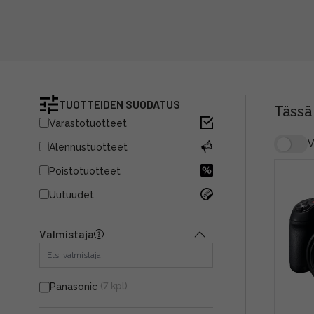
TUOTTEIDEN SUODATUS
Tässä
Varastotuotteet
V
Alennustuotteet
Poistotuotteet
Uutuudet
Valmistaja
(7 kpl)
Panasonic