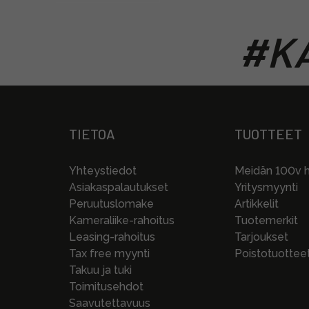
#KA
TIETOA
TUOTTEET
Yhteystiedot
Meidän 100v hi
Asiakaspalautukset
Yritysmyynti
Peruutuslomake
Artikkelit
Kameraliike-rahoitus
Tuotemerkit
Leasing-rahoitus
Tarjoukset
Tax free myynti
Poistotuottee
Takuu ja tuki
Toimitusehdot
Saavutettavuus