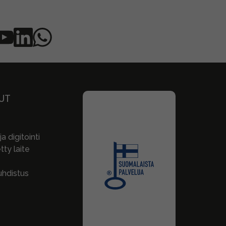
UT
a digitointi
ty laite
hdistus