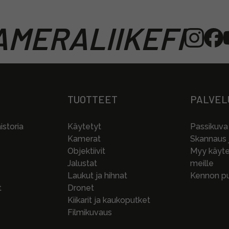
MERALIIKEFI
TUOTTEET
PALVEL
storia
Käytetyt
Passikuva
Kamerat
Skannaus j
Objektiivit
Myy käytet
Jalustat
meille
Laukut ja hihnat
Kennon pu
t
Dronet
Kiikarit ja kaukoputket
Filmikuvaus