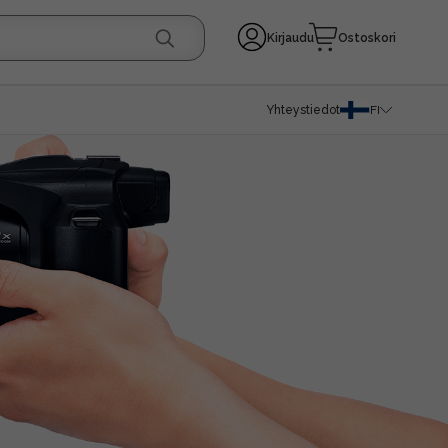
Kirjaudu
Ostoskori
Yhteystiedot
FI