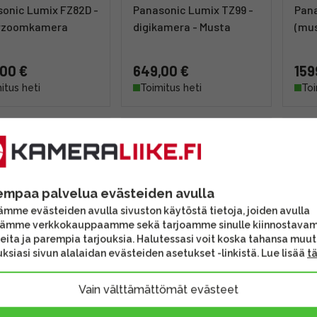
onic Lumix FZ82D -
Panasonic Lumix TZ99 -
Pana
rzoomkamera
digikamera - Musta
(mus
00 €
649,00 €
159
itus heti
Toimitus heti
Toi
empaa palvelua evästeiden avulla
mme evästeiden avulla sivuston käytöstä tietoja, joiden avulla
tämme verkkokauppaamme sekä tarjoamme sinulle kiinnostava
eita ja parempia tarjouksia. Halutessasi voit koska tahansa muu
ksiasi sivun alalaidan evästeiden asetukset -linkistä. Lue lisää
t
sonic Lumix TZ300
Panasonic Lumix TZ99 -
Pan
Vain välttämättömät evästeet
a) -digikamera
digikamera - Hopea
(mus