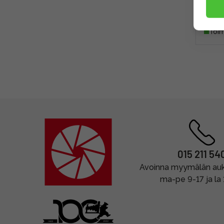
1049
Toim
015 211 54
Avoinna myymälän auki
ma-pe 9-17 ja la