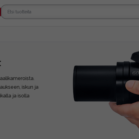
t
aalikameroista.
ukseen, iskun ja
lla ja isolla