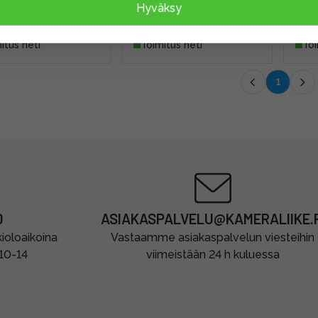
Hyväksy
,00 €
649,00 €
104
itus heti
Toimitus heti
Toi
1
0
ASIAKASPALVELU@KAMERALIIKE.F
oloaikoina
Vastaamme asiakaspalvelun viesteihin
 10-14
viimeistään 24 h kuluessa