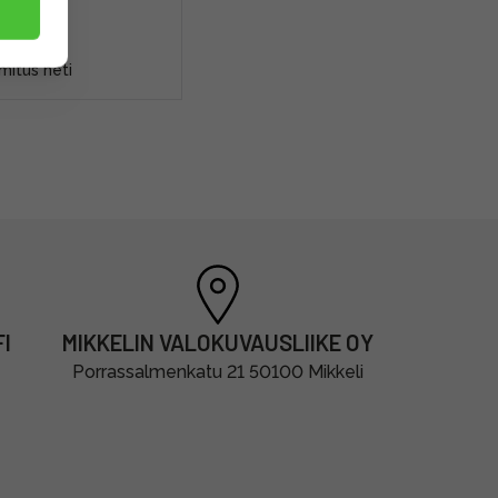
9,00 €
mitus heti
I
MIKKELIN VALOKUVAUSLIIKE OY
Porrassalmenkatu 21 50100 Mikkeli