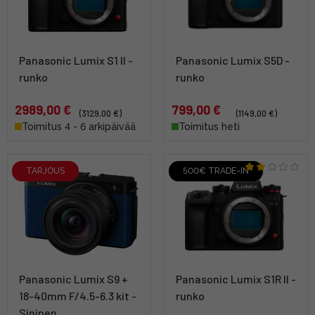
Panasonic Lumix S1 II -
Panasonic Lumix S5D -
runko
runko
2989,00 €
799,00 €
(3129,00 €)
(1149,00 €)
Toimitus 4 - 6 arkipäivää
Toimitus heti
TARJOUS
500€ TRADE-IN
Panasonic Lumix S9 +
Panasonic Lumix S1R II -
18-40mm F/4.5-6.3 kit -
runko
Sininen