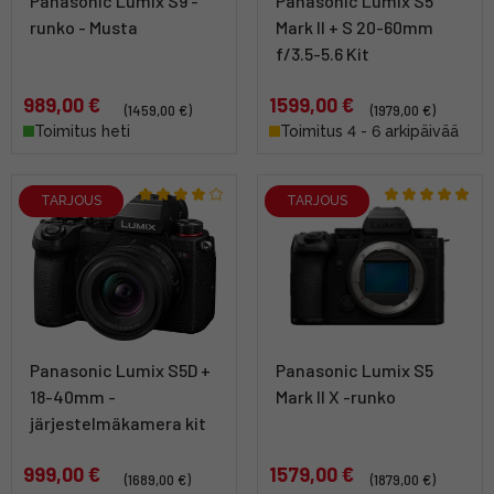
Panasonic Lumix S9 -
Panasonic Lumix S5
runko - Musta
Mark II + S 20-60mm
f/3.5-5.6 Kit
989,00 €
1599,00 €
(1459,00 €)
(1979,00 €)
Toimitus heti
Toimitus 4 - 6 arkipäivää
TARJOUS
TARJOUS
Panasonic Lumix S5D +
Panasonic Lumix S5
18-40mm -
Mark II X -runko
järjestelmäkamera kit
999,00 €
1579,00 €
(1689,00 €)
(1879,00 €)