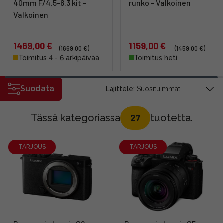
40mm F/4.5-6.3 kit -
runko - Valkoinen
Valkoinen
1469,00 €
1159,00 €
(1669,00 €)
(1459,00 €)
Toimitus 4 - 6 arkipäivää
Toimitus heti
Suodata
Lajittele:
Tässä kategoriassa
tuotetta.
27
TARJOUS
TARJOUS