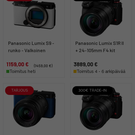
Panasonic Lumix S9 -
Panasonic Lumix S1R II
runko - Valkoinen
+ 24-105mm F4 kit
1159,00 €
3889,00 €
(1459,00 €)
Toimitus heti
Toimitus 4 - 6 arkipäivää
TARJOUS
300€ TRADE-IN