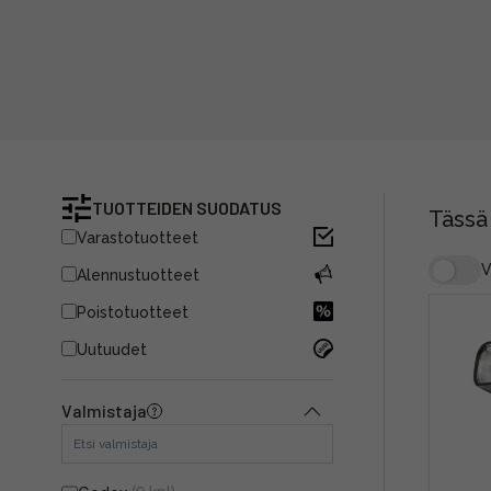
TUOTTEIDEN SUODATUS
Tässä
Varastotuotteet
V
Alennustuotteet
Poistotuotteet
Uutuudet
Valmistaja