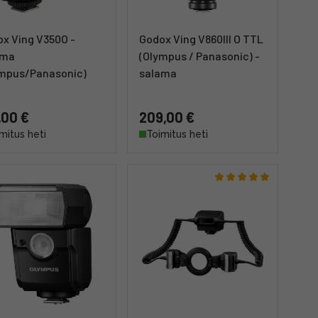
x Ving V350O -
Godox Ving V860III O TTL
ama
(Olympus / Panasonic) -
ympus/Panasonic)
salama
,00 €
209,00 €
mitus heti
Toimitus heti