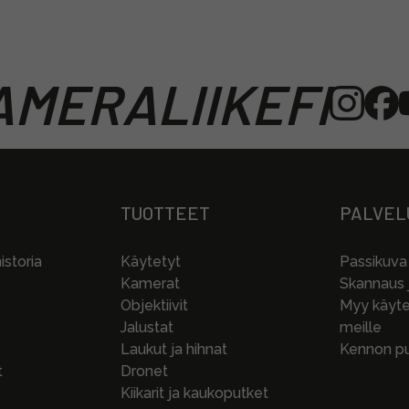
MERALIIKEFI
TUOTTEET
PALVEL
storia
Käytetyt
Passikuva
Kamerat
Skannaus j
Objektiivit
Myy käytet
Jalustat
meille
Laukut ja hihnat
Kennon pu
t
Dronet
Kiikarit ja kaukoputket