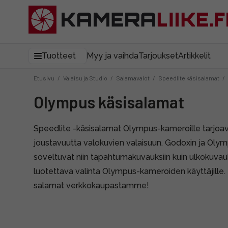
Tuotteet
Myy ja vaihda
Tarjoukset
Artikkelit
Etusivu
/
Valaisu ja Studio
/
Salamavalot
/
Speedlite käsisalamat
/
Olympus käsisalamat
Speedlite -käsisalamat Olympus-kameroille tarjoav
joustavuutta valokuvien valaisuun. Godoxin ja Oly
soveltuvat niin tapahtumakuvauksiin kuin ulkokuvauk
luotettava valinta Olympus-kameroiden käyttäjille. 
salamat verkkokaupastamme!