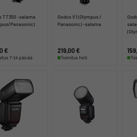
x TT350 -salama
Godox V1 (Olympus /
Godo
mpus/Panasonic)
Panasonic) -salama
sal
(Ol
0 €
219,00 €
159
itus 7-14 päivää
Toimitus heti
Toi