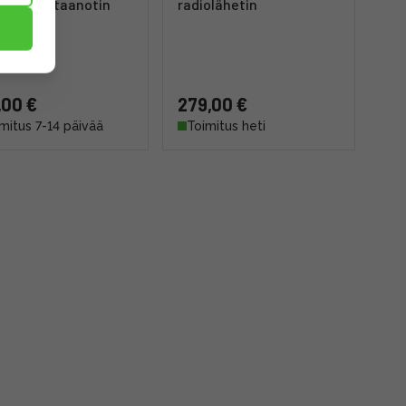
iver vastaanotin
radiolähetin
,00 €
279,00 €
mitus 7-14 päivää
Toimitus heti