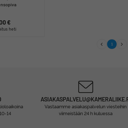
ensopiva
00 €
itus heti
1
0
ASIAKASPALVELU@KAMERALIIKE.F
oloaikoina
Vastaamme asiakaspalvelun viesteihin
 10-14
viimeistään 24 h kuluessa