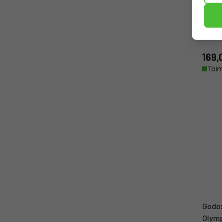
salam
Panas
169,
Toim
Godox
Olymp