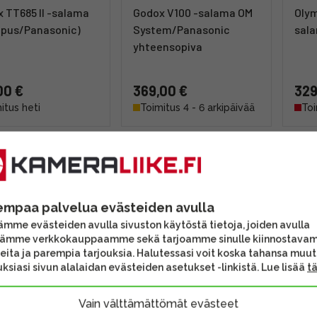
 TT685 II -salama
Godox V100 -salama OM
Oly
mpus/Panasonic)
System/Panasonic
sal
yhteensopiva
00 €
369,00 €
329
itus heti
Toimitus 4 - 6 arkipäivää
Toi
empaa palvelua evästeiden avulla
mme evästeiden avulla sivuston käytöstä tietoja, joiden avulla
tämme verkkokauppaamme sekä tarjoamme sinulle kiinnostava
eita ja parempia tarjouksia. Halutessasi voit koska tahansa muu
ksiasi sivun alalaidan evästeiden asetukset -linkistä. Lue lisää
t
 Ving V480O -
Godox iT30Pro Silver
Oly
Vain välttämättömät evästeet