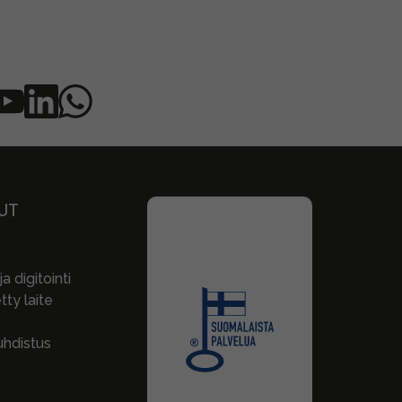
UT
a digitointi
ty laite
hdistus