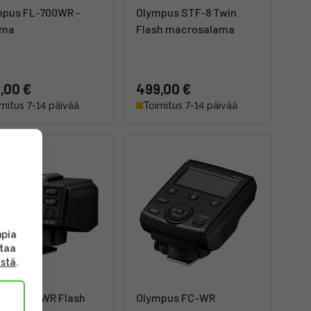
mpus FL-700WR -
Olympus STF-8 Twin
ama
Flash macrosalama
,00 €
499,00 €
mitus 7-14 päivää
Toimitus 7-14 päivää
mpia
ttaa
ästä
.
mpus FR-WR Flash
Olympus FC-WR