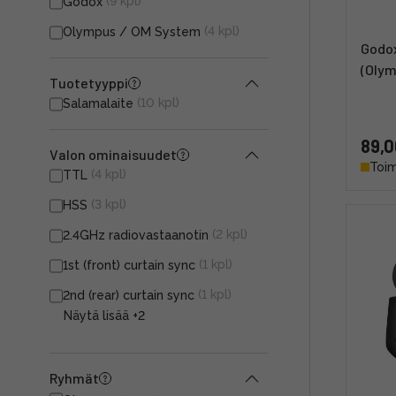
(9 kpl)
Godox
(4 kpl)
Olympus / OM System
Godo
(Oly
Tuotetyyppi
(10 kpl)
Salamalaite
89,0
Valon ominaisuudet
Toim
(4 kpl)
TTL
(3 kpl)
HSS
(2 kpl)
2.4GHz radiovastaanotin
(1 kpl)
1st (front) curtain sync
(1 kpl)
2nd (rear) curtain sync
Näytä lisää
+2
Ryhmät