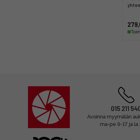
yhte
279,
Toim
015 211 54
Avoinna myymälän auki
ma-pe 9-17 ja la