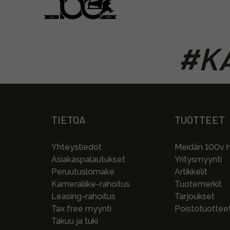
#KA
TIETOA
TUOTTEET
Yhteystiedot
Meidän 100v hi
Asiakaspalautukset
Yritysmyynti
Peruutuslomake
Artikkelit
Kameraliike-rahoitus
Tuotemerkit
Leasing-rahoitus
Tarjoukset
Tax free myynti
Poistotuottee
Takuu ja tuki