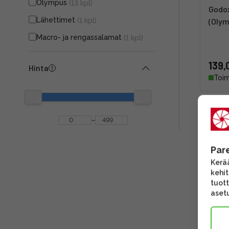
Olympus
(13 kpl)
Godox
Lähettimet
(1 kpl)
(Oly
Macro- ja rengassalamat
(1 kpl)
139,
Hinta
Toim
-
Par
Kerää
kehi
tuott
asetu
Godox