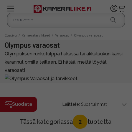
Etusivu
/
Kameratarvikkeet
/
Varaosat
/
Olympus varaosat
Olympus varaosat
Olympuksen runkotulppa hukassa tai akkuluukun kansi
karannut omille teilleen. Ei hätää, meiltä löydät
varaosat!
Suodata
Lajittele:
Tässä kategoriassa
tuotetta.
2