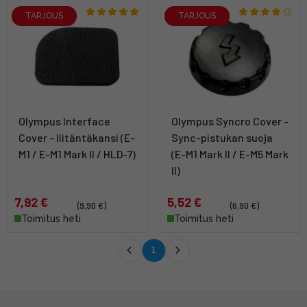
TARJOUS
TARJOUS
Olympus Interface
Olympus Syncro Cover -
Cover - liitäntäkansi (E-
Sync-pistukan suoja
M1 / E-M1 Mark II / HLD-7)
(E-M1 Mark II / E-M5 Mark
II)
7,92 €
5,52 €
(9,90 €)
(6,90 €)
Toimitus heti
Toimitus heti
1