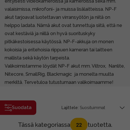
erityisesti videokameroissa ja kameroissa sekä mm.
valaisimissa, mikrofoni- ja muissa lisälaitteissa. NP-F
akut tarjoavat luotettavan virransyötön ja niitä on
helppo ladata. Nämä akut ovat tunnettuja siitä, että ne
ovat kestäviä ja niillä on hyvä suorituskyky
pitkäkestoisessa käytössä. NP-F-akkuja on monen
kokoisia ja eritehoisia riippuen kameran tai laitteen
mallista sekä käytön tarpeista.
Valikoimistamme löydät NP-F akut mm. Viltrox, Nanlite,
Nitecore, SmallRig, Blackmagic ja monelta muulta
merkiltä. Tervetuloa tutustumaan valikoimaamme!
Suodata
Lajittele:
Tässä kategoriassa
tuotetta.
22