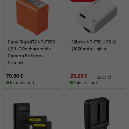
SmallRig 4972 NP-F970
Viltrox NP-F50 USB-C
USB-C Rechargeable
(1030mAh) -akku
Camera Battery -
Oranssi
70,90 €
23,20 €
(29,00 €)
Toimitus heti
Toimitus heti