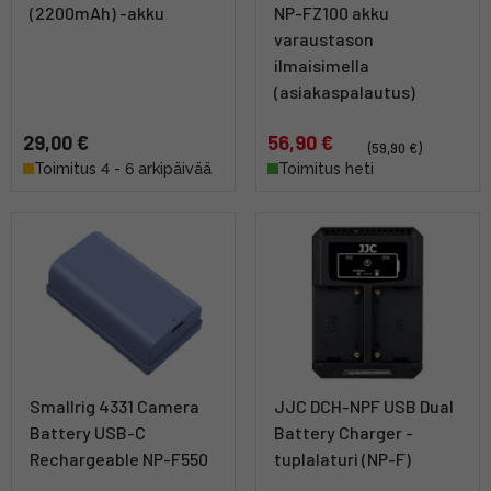
(2200mAh) -akku
NP-FZ100 akku
varaustason
ilmaisimella
(asiakaspalautus)
29,00 €
56,90 €
(59,90 €)
Toimitus 4 - 6 arkipäivää
Toimitus heti
Smallrig 4331 Camera
JJC DCH-NPF USB Dual
Battery USB-C
Battery Charger -
Rechargeable NP-F550
tuplalaturi (NP-F)