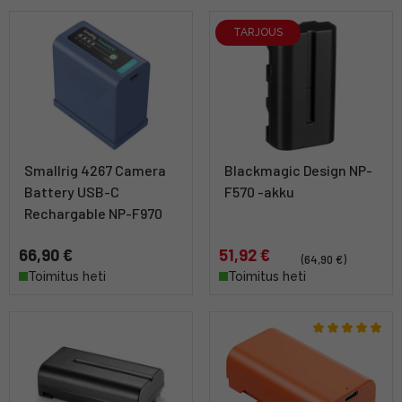
TARJOUS
Smallrig 4267 Camera
Blackmagic Design NP-
Battery USB-C
F570 -akku
Rechargable NP-F970
66,90 €
51,92 €
(64,90 €)
Toimitus heti
Toimitus heti