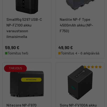
SmallRig 5297 USB-C
Nanlite NP-F Type
NP-FZ100 akku
4500mAh akku (NP-
varaustason
F750)
ilmaisimella
59,90 €
49,90 €
Toimitus heti
Toimitus 4 - 6 arkipäivää
TARJOUS
Nitecore NP-F970
Sony NP-FV100A akku