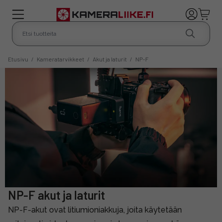
Etusivu
/
Kameratarvikkeet
/
Akut ja laturit
/
NP-F
NP-F akut ja laturit
NP-F-akut ovat litiumioniakkuja, joita käytetään