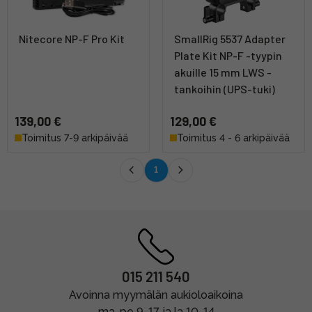
Nitecore NP-F Pro Kit
SmallRig 5537 Adapter
Plate Kit NP-F -tyypin
akuille 15 mm LWS -
tankoihin (UPS-tuki)
139,00 €
129,00 €
Toimitus 7-9 arkipäivää
Toimitus 4 - 6 arkipäivää
1
015 211 540
Avoinna myymälän aukioloaikoina
ma-pe 9-17 ja la 10-14